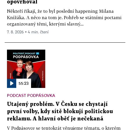
opovrhoval
Někteří říkají, že to byl poslední happening Milana
Knížáka. A něco na tom je. Pohřeb se státními poctami
organizovaný těmi, kterými slavný...
7. 8. 2026 ▪ 4 min. čtení
55:23
PODCAST PODPÁSOVKA
Utajený problém. V Česku se chystají
první volby, kdy sítě blokují politickou
reklamu. A hlavní oběť je nečekaná
V Podpásovce se tentokrát věnujeme tématu, o kterém