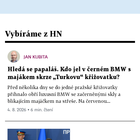
Vybíráme z HN
JAN KUBITA
Hledá se papaláš. Kdo jel v černém BMW s
majákem skrze „Turkovu“ křižovatku?
Před několika dny se do jedné pražské křižovatky
přihnalo obří luxusní BMW se začerněnými skly a
blikajícím majáčkem na střeše. Na červenou...
4. 8. 2026 ▪ 6 min. čtení