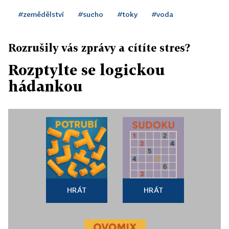
#zemědělství
#sucho
#toky
#voda
Rozrušily vás zprávy a cítíte stres?
Rozptylte se logickou
hádankou
HRÁT
HRÁT