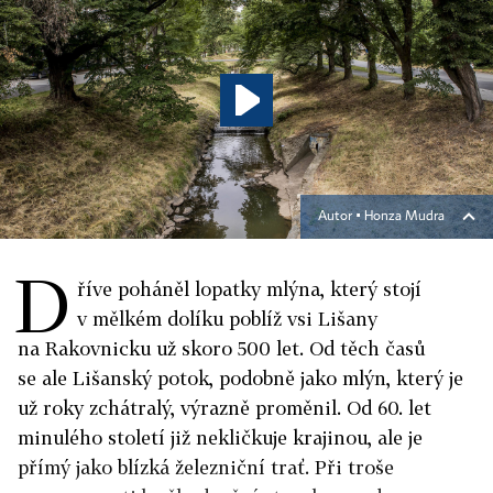
Autor ▪
Honza Mudra
D
říve poháněl lopatky mlýna, který stojí
v mělkém dolíku poblíž vsi Lišany
na Rakovnicku už skoro 500 let. Od těch časů
se ale Lišanský potok, podobně jako mlýn, který je
už roky zchátralý, výrazně proměnil. Od 60. let
minulého století již nekličkuje krajinou, ale je
přímý jako blízká železniční trať. Při troše