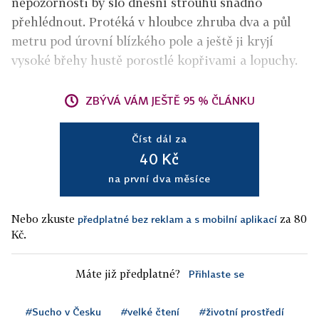
nepozornosti by šlo dnešní strouhu snadno
přehlédnout. Protéká v hloubce zhruba dva a půl
metru pod úrovní blízkého pole a ještě ji kryjí
vysoké břehy hustě porostlé kopřivami a lopuchy.
ZBÝVÁ VÁM JEŠTĚ 95 % ČLÁNKU
Číst dál za
40 Kč
na první dva měsíce
Nebo zkuste
za 80
předplatné bez reklam a s mobilní aplikací
Kč.
Máte již předplatné?
Přihlaste se
#Sucho v Česku
#velké čtení
#životní prostředí