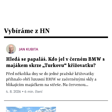
Vybíráme z HN
JAN KUBITA
Hledá se papaláš. Kdo jel v černém BMW s
majákem skrze „Turkovu“ křižovatku?
Před několika dny se do jedné pražské křižovatky
přihnalo obří luxusní BMW se začerněnými skly a
blikajícím majáčkem na střeše. Na červenou...
4. 8. 2026 ▪ 6 min. čtení