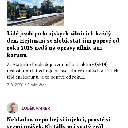
Lidé jezdí po krajských silnicích každý
den. Hejtmani se zlobí, stát jim poprvé od
roku 2015 nedá na opravy silnic ani
korunu
Ze Státního fondu dopravní infrastruktury (SFDI)
nedostanou letos kraje na své silnice druhých a třetích
tříd ani korunu, je to poprvé od roku...
7. 8. 2026 ▪ 3 min. čtení
LUDĚK VAINERT
Nehladov, nepíchej si injekci, prostě si
vezmi prášek. Eli Lilly má svatý grál