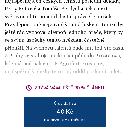
nejúspěšnějších českých tenistů poslední dekády,
Petry Kvitové a Tomáše Berdycha. Oba mezi
světovou elitu pomohl dostat právě Černošek.
Pravděpodobně nejvlivnější muž českého tenisu by
ještě rád vychoval alespoň jednoho hráče, který by
se svými úspěchy těmto hvězdám částečně
přiblížil. Na výchovu talentů bude mít teď víc času.
Z Prahy se stahuje na domácí půdu do Prostějova,
kde má pod palcem TK Agrofert Prostějov,
nejúspěšnější český tenisový oddíl posledních let.
ZBÝVÁ VÁM JEŠTĚ 90 % ČLÁNKU
Číst dál za
40 Kč
na první dva měsíce