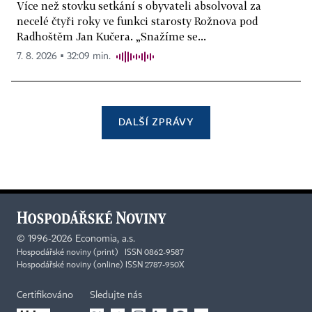
Více než stovku setkání s obyvateli absolvoval za
necelé čtyři roky ve funkci starosty Rožnova pod
Radhoštěm Jan Kučera. „Snažíme se...
7. 8. 2026 ▪ 32:09 min.
DALŠÍ ZPRÁVY
©
1996-2026
Economia, a.s.
Hospodářské noviny (print) ISSN 0862-9587
Hospodářské noviny (online) ISSN 2787-950X
Certifikováno
Sledujte nás