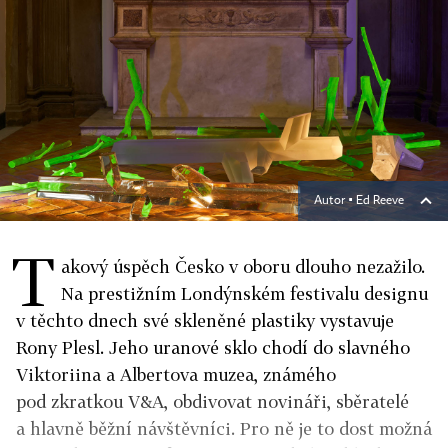
Autor ▪
Ed Reeve
T
akový úspěch Česko v oboru dlouho nezažilo.
Na prestižním Londýnském festivalu designu
v těchto dnech své skleněné plastiky vystavuje
Rony Plesl. Jeho uranové sklo chodí do slavného
Viktoriina a Albertova muzea, známého
pod zkratkou V&A, obdivovat novináři, sběratelé
a hlavně běžní návštěvníci. Pro ně je to dost možná