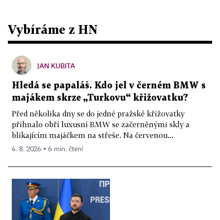
Vybíráme z HN
JAN KUBITA
Hledá se papaláš. Kdo jel v černém BMW s
majákem skrze „Turkovu“ křižovatku?
Před několika dny se do jedné pražské křižovatky
přihnalo obří luxusní BMW se začerněnými skly a
blikajícím majáčkem na střeše. Na červenou...
4. 8. 2026 ▪ 6 min. čtení