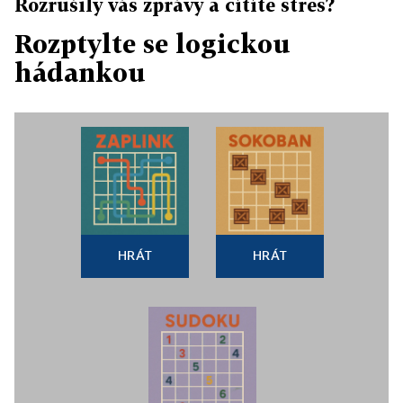
Rozrušily vás zprávy a cítíte stres?
Rozptylte se logickou
hádankou
HRÁT
HRÁT