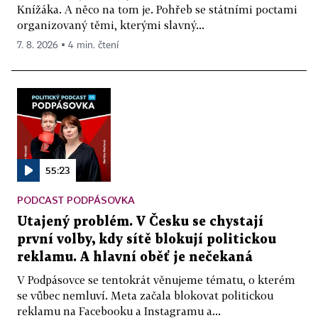
Knížáka. A něco na tom je. Pohřeb se státními poctami
organizovaný těmi, kterými slavný...
7. 8. 2026 ▪ 4 min. čtení
55:23
PODCAST PODPÁSOVKA
Utajený problém. V Česku se chystají
první volby, kdy sítě blokují politickou
reklamu. A hlavní oběť je nečekaná
V Podpásovce se tentokrát věnujeme tématu, o kterém
se vůbec nemluví. Meta začala blokovat politickou
reklamu na Facebooku a Instagramu a...