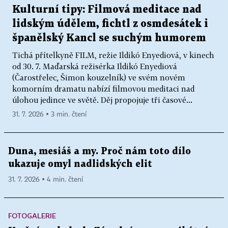
Kulturní tipy: Filmová meditace nad
lidským údělem, fichtl z osmdesátek i
španělský Kancl se suchým humorem
Tichá přítelkyně FILM, režie Ildikó Enyediová, v kinech
od 30. 7. Maďarská režisérka Ildikó Enyediová
(Čarostřelec, Šimon kouzelník) ve svém novém
komorním dramatu nabízí filmovou meditaci nad
úlohou jedince ve světě. Děj propojuje tři časové...
31. 7. 2026 ▪ 3 min. čtení
Duna, mesiáš a my. Proč nám toto dílo
ukazuje omyl nadlidských elit
31. 7. 2026 ▪ 4 min. čtení
FOTOGALERIE