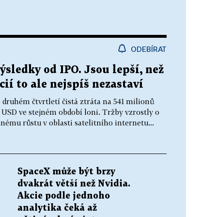
ODEBÍRAT
sledky od IPO. Jsou lepší, než
cií to ale nejspíš nezastaví
druhém čtvrtletí čistá ztráta na 541 milionů
y USD ve stejném období loni. Tržby vzrostly o
nému růstu v oblasti satelitního internetu...
SpaceX může být brzy
dvakrát větší než Nvidia.
Akcie podle jednoho
analytika čeká až