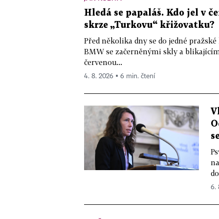
Hledá se papaláš. Kdo jel v
skrze „Turkovu“ křižovatku?
Před několika dny se do jedné pražské
BMW se začerněnými skly a blikající
červenou...
4. 8. 2026 ▪ 6 min. čtení
V
O
s
Ps
na
do
6.