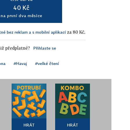
40 Kč
na první dva měsíce
za 80 Kč.
tné bez reklam a s mobilní aplikací
iž předplatné?
Přihlaste se
ona
#Havaj
#velké čtení
HRÁT
HRÁT