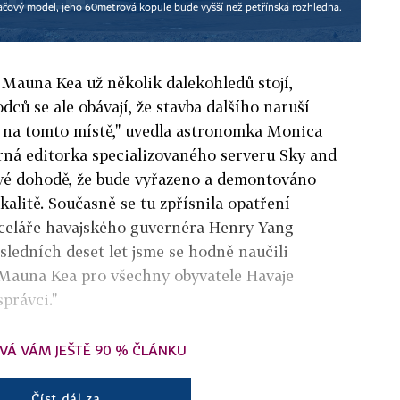
ačový model, jeho 60metrová kopule bude vyšší než petřínská rozhledna.
 Mauna Kea už několik dalekohledů stojí,
ců se ale obávají, že stavba dalšího naruší
e na tomto místě," uvedla astronomka Monica
ná editorka specializovaného serveru Sky and
ové dohodě, že bude vyřazeno a demontováno
okalitě. Současně se tu zpřísnila opatření
nceláře havajského guvernéra Henry Yang
sledních deset let jsme se hodně naučili
Mauna Kea pro všechny obyvatele Havaje
právci."
VÁ VÁM JEŠTĚ 90 % ČLÁNKU
Číst dál za