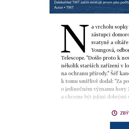
Dalekohled TMT zatím existuje jenom jako počít
Autor ▪
TMT
N
a vrcholu sopky
zástupci domorod
svatyně a oltář
Youngová, odbor
Telescope. "Došlo proto k n
několik starších zařízení v l
na ochranu přírody." Šéf ka
k tomu smířlivě dodal: "Za po
o jedinečném významu hory 
a chceme být jejími dobrými s
ZBÝ