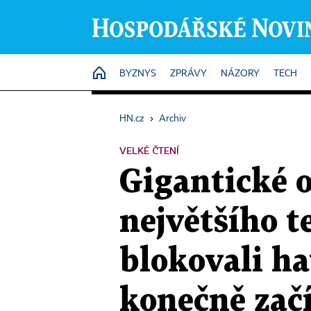
HOME
BYZNYS
ZPRÁVY
NÁZORY
TECH
HN.cz
›
Archiv
VELKÉ ČTENÍ
Gigantické 
největšího t
blokovali ha
konečně začí