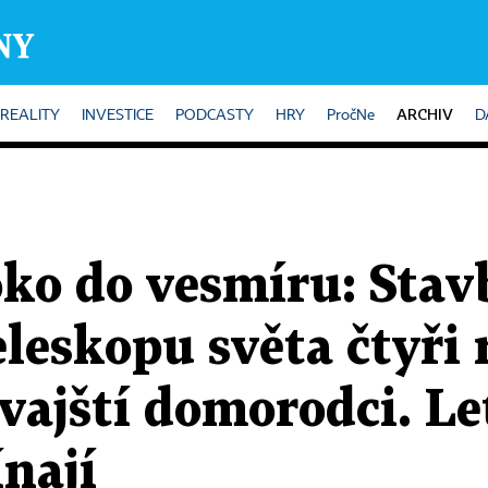
ARCHIV
REALITY
INVESTICE
PODCASTY
HRY
PročNe
D
oko do vesmíru: Stav
eleskopu světa čtyři
vajští domorodci. Le
nají