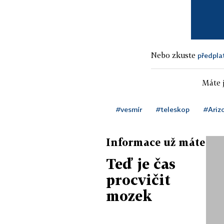
Nebo zkuste
předpla
Máte j
#vesmír
#teleskop
#Ariz
Informace už máte
Teď je čas
procvičit
mozek