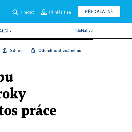
PŘEDPLATNÉ
Hledat
Přihlásit se
BeNative
ALŠÍ
Sdílet
Odemknout známému
bu
 roky
tos práce