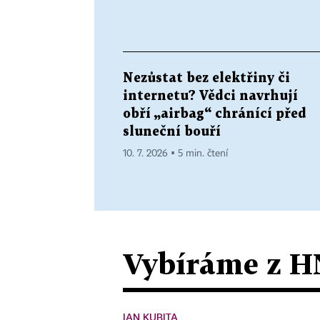
Nezůstat bez elektřiny či
internetu? Vědci navrhují
obří „airbag“ chránící před
sluneční bouří
10. 7. 2026 ▪ 5 min. čtení
Vybíráme z H
JAN KUBITA