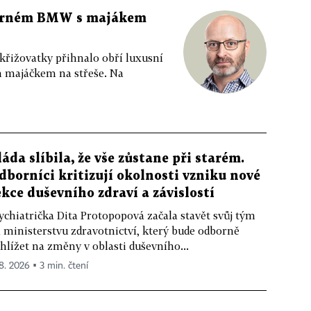
 černém BMW s majákem
 křižovatky přihnalo obří luxusní
m majáčkem na střeše. Na
láda slíbila, že vše zůstane při starém.
dborníci kritizují okolnosti vzniku nové
ekce duševního zdraví a závislostí
ychiatrička Dita Protopopová začala stavět svůj tým
 ministerstvu zdravotnictví, který bude odborně
hlížet na změny v oblasti duševního...
 8. 2026 ▪ 3 min. čtení