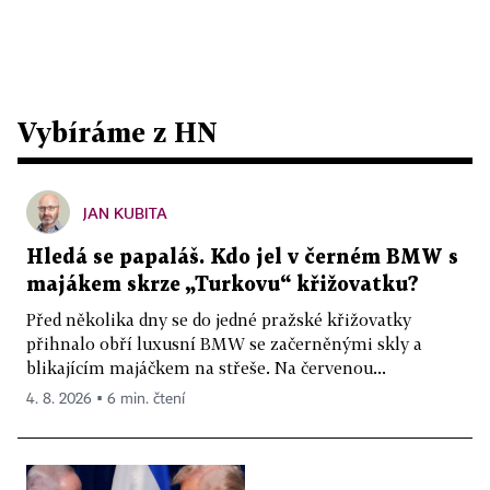
Vybíráme z HN
JAN KUBITA
Hledá se papaláš. Kdo jel v černém BMW s
majákem skrze „Turkovu“ křižovatku?
Před několika dny se do jedné pražské křižovatky
přihnalo obří luxusní BMW se začerněnými skly a
blikajícím majáčkem na střeše. Na červenou...
4. 8. 2026 ▪ 6 min. čtení