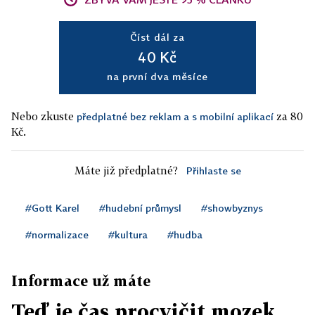
Číst dál za
40 Kč
na první dva měsíce
Nebo zkuste
za 80
předplatné bez reklam a s mobilní aplikací
Kč.
Máte již předplatné?
Přihlaste se
#Gott Karel
#hudební průmysl
#showbyznys
#normalizace
#kultura
#hudba
Informace už máte
Teď je čas procvičit mozek