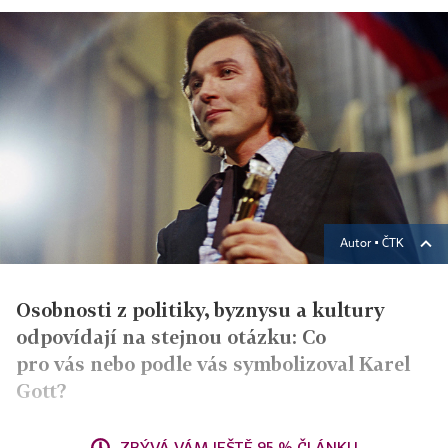
Autor ▪
ČTK
Osobnosti z politiky, byznysu a kultury
odpovídají na stejnou otázku: Co
pro vás nebo podle vás symbolizoval Karel
Gott?
ZBÝVÁ VÁM JEŠTĚ 95 % ČLÁNKU