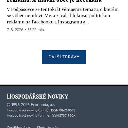
reklamu. A hlavní oběť je nečekaná
V Podpásovce se tentokrát věnujeme tématu, o kterém
se vůbec nemluví. Meta začala blokovat politickou
reklamu na Facebooku a Instagramu a...
7. 8. 2026 ▪ 55:23 min.
DALŠÍ ZPRÁVY
©
1996-2026
Economia, a.s.
Hospodářské noviny (print) ISSN 0862-9587
Hospodářské noviny (online) ISSN 2787-950X
Certifikováno
Sledujte nás