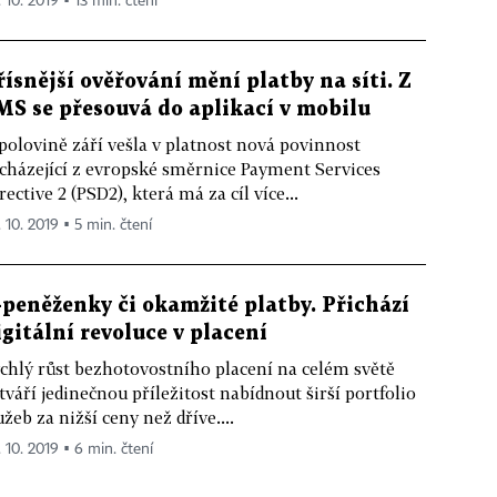
. 10. 2019 ▪ 13 min. čtení
řísnější ověřování mění platby na síti. Z
MS se přesouvá do aplikací v mobilu
polovině září vešla v platnost nová povinnost
cházející z evropské směrnice Payment Services
rective 2 (PSD2), která má za cíl více...
. 10. 2019 ▪ 5 min. čtení
-peněženky či okamžité platby. Přichází
igitální revoluce v placení
chlý růst bezhotovostního placení na celém světě
tváří jedinečnou příležitost nabídnout širší portfolio
užeb za nižší ceny než dříve....
. 10. 2019 ▪ 6 min. čtení