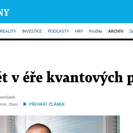
ARCHIV
REALITY
INVESTICE
PODCASTY
HRY
PročNe
D
ět v éře kvantových 
eisenbank
PŘEHRÁT ČLÁNEK
 min. čtení