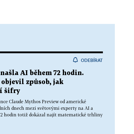
ODEBÍRAT
, našla AI během 72 hodin.
objevil způsob, jak
 šifry
ence Claude Mythos Preview od americké
dních dnech mezi světovými experty na AI a
2 hodin totiž dokázal najít matematické trhliny