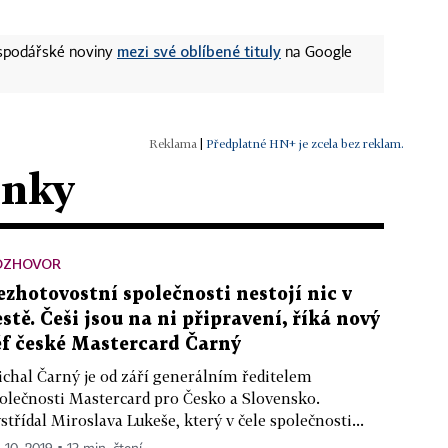
mezi své oblíbené tituly
ospodářské noviny
na Google
|
Předplatné HN+ je zcela bez reklam.
ánky
OZHOVOR
ezhotovostní společnosti nestojí nic v
estě. Češi jsou na ni připravení, říká nový
éf české Mastercard Čarný
chal Čarný je od září generálním ředitelem
olečnosti Mastercard pro Česko a Slovensko.
střídal Miroslava Lukeše, který v čele společnosti...