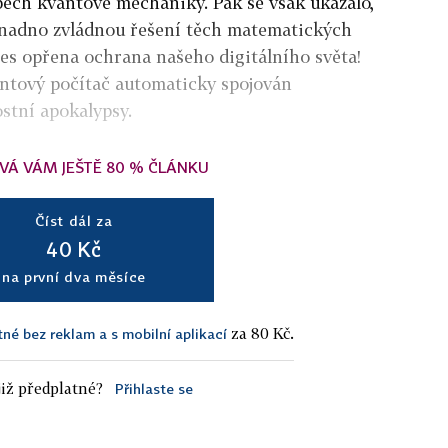
pech kvantové mechaniky. Pak se však ukázalo,
snadno zvládnou řešení těch matematických
dnes opřena ochrana našeho digitálního světa!
antový počítač automaticky spojován
stní apokalypsy.
VÁ VÁM JEŠTĚ 80 % ČLÁNKU
Číst dál za
40 Kč
na první dva měsíce
za 80 Kč.
tné bez reklam a s mobilní aplikací
iž předplatné?
Přihlaste se