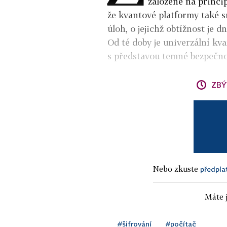
založené na princi
že kvantové platformy také 
úloh, o jejichž obtížnost je 
Od té doby je univerzální kv
s představou temné bezpečno
ZBÝ
Nebo zkuste
předpla
Máte j
#šifrování
#počítač