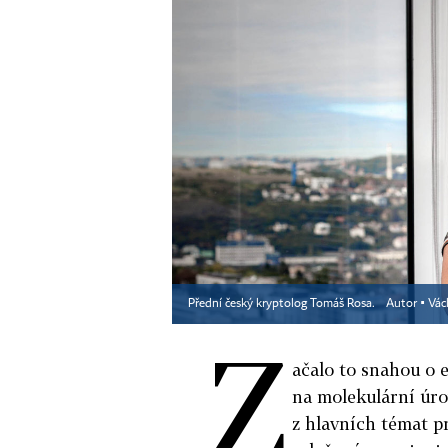
Přední český kryptolog Tomáš Rosa.
Autor ▪
Vác
Z
ačalo to snahou o 
na molekulární úrov
z hlavních témat p