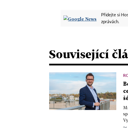
Přidejte si H
zprávách.
Související čl
R
B
c
š
Mi
sp
Vy