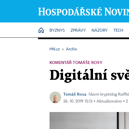
HOME
BYZNYS
ZPRÁVY
NÁZORY
TECH
HN.cz
›
Archiv
KOMENTÁŘ TOMÁŠE ROSY
Digitální sv
Tomáš Rosa
hlavní kryptolog Raiff
26. 10. 2019 15:13 ▪ Aktualizováno ▪ 2