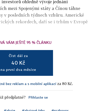
investorů ohledně vývoje jednání
ích mezi Spojenými státy a Čínou táhne
hy v posledních týdnech vzhůru. Americké
orických rekordech, daří se i trhům v Evropě
VÁ VÁM JEŠTĚ 95 % ČLÁNKU
Číst dál za
40 Kč
na první dva měsíce
za 80 Kč.
tné bez reklam a s mobilní aplikací
iž předplatné?
Přihlaste se
#akcie
#akciové trhy
#rozhovor