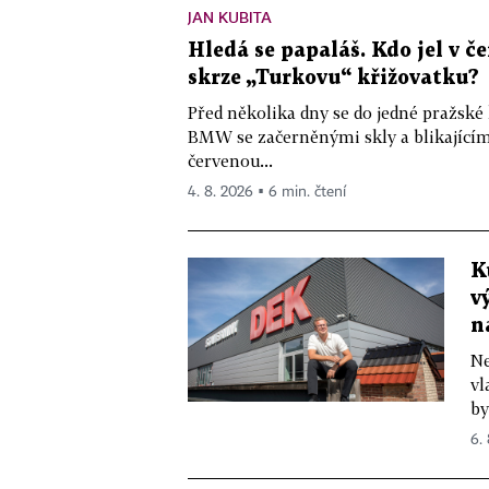
JAN KUBITA
Hledá se papaláš. Kdo jel v
skrze „Turkovu“ křižovatku?
Před několika dny se do jedné pražské
BMW se začerněnými skly a blikající
červenou...
4. 8. 2026 ▪ 6 min. čtení
K
v
n
Ne
vl
by
6.