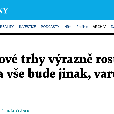
ARCHIV
REALITY
INVESTICE
PODCASTY
HRY
PročNe
D
ové trhy výrazně rost
a vše bude jinak, var
PŘEHRÁT ČLÁNEK