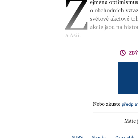
Z
ejména optimismus 
o obchodních vztaz
světové akciové tr
akcie jsou na hist
a Asii.
ZBÝ
Nebo zkuste
předpla
Máte j
#UBS
#banka
#analytik