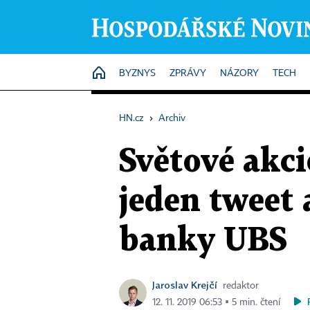
HOME
BYZNYS
ZPRÁVY
NÁZORY
TECH
HN.cz
›
Archiv
Světové akci
jeden tweet 
banky UBS
Jaroslav Krejčí
redaktor
12. 11. 2019 06:53 ▪ 5 min. čtení