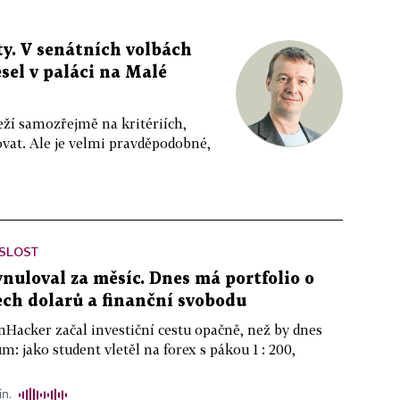
y. V senátních volbách
sel v paláci na Malé
eží samozřejmě na kritériích,
vat. Ale je velmi pravděpodobné,
ISLOST
ynuloval za měsíc. Dnes má portfolio o
ch dolarů a finanční svobodu
nHacker začal investiční cestu opačně, než by dnes
m: jako student vletěl na forex s pákou 1 : 200,
in.