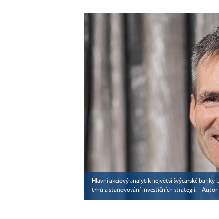
Hlavní akciový analytik největší švýcarské banky 
trhů a stanovování investičních strategií.
Autor