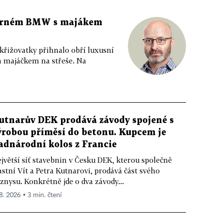
 černém BMW s majákem
 křižovatky přihnalo obří luxusní
m majáčkem na střeše. Na
utnarův DEK prodává závody spojené s
ýrobou příměsí do betonu. Kupcem je
adnárodní kolos z Francie
jvětší síť stavebnin v Česku DEK, kterou společně
astní Vít a Petra Kutnarovi, prodává část svého
znysu. Konkrétně jde o dva závody...
 8. 2026 ▪ 3 min. čtení