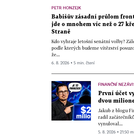
PETR HONZEJK
Babišův zásadní průlom front
jde o mnohem víc než o 27 kře
Straně
Kdo vyhraje letošní senátní volby? Zál
podle kterých budeme vítězství posuzo
že...
6. 8. 2026 ▪ 5 min. čtení
FINANČNÍ NEZÁV
První účet v
dvou milione
Jakub z blogu Fi
radil začátečníků
vynuloval...
5. 8. 2026 ▪ 21:50 m