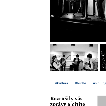
#kultura
#hudba
#Rollin
Rozrušily vás
zprávy a cítíte