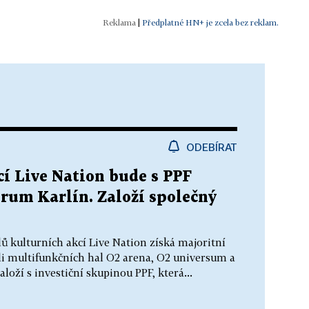
|
Předplatné HN+ je zcela bez reklam.
ODEBÍRAT
cí Live Nation bude s PPF
orum Karlín. Založí společný
lů kulturních akcí Live Nation získá majoritní
li multifunkčních hal O2 arena, O2 universum a
oží s investiční skupinou PPF, která...