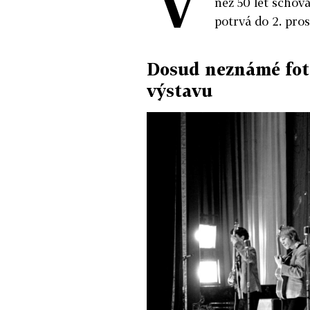
než 50 let schová
potrvá do 2. pros
Dosud neznámé foto
výstavu