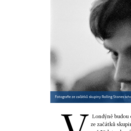
Fotografie ze začátků skupiny Rolling Stones scho
V
Londýně budou o
ze začátků skupin