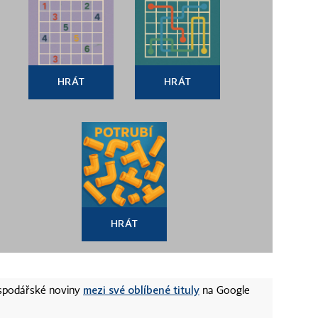
HRÁT
HRÁT
HRÁT
mezi své oblíbené tituly
ospodářské noviny
na Google