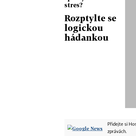
stres?
Rozptylte se
logickou
hádankou
Přidejte si H
zprávách.