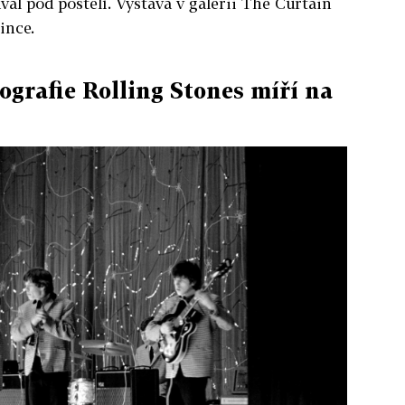
val pod postelí. Výstava v galerii The Curtain
ince.
grafie Rolling Stones míří na