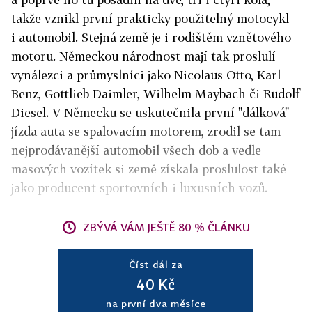
takže vznikl první prakticky použitelný motocykl
i automobil. Stejná země je i rodištěm vznětového
motoru. Německou národnost mají tak proslulí
vynálezci a průmyslníci jako Nicolaus Otto, Karl
Benz, Gottlieb Daimler, Wilhelm Maybach či Rudolf
Diesel. V Německu se uskutečnila první "dálková"
jízda auta se spalovacím motorem, zrodil se tam
nejprodávanější automobil všech dob a vedle
masových vozítek si země získala proslulost také
jako producent sportovních i luxusních vozů.
ZBÝVÁ VÁM JEŠTĚ 80 % ČLÁNKU
Číst dál za
40 Kč
na první dva měsíce