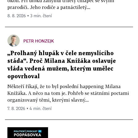
okolí. Při útoku zahynul tříletý chlapec se svými
prarodiči. Jeho rodiče a patnáctiletý...
8. 8. 2026 ▪ 3 min. čtení
PETR HONZEJK
„Prolhaný hlupák v čele nemyslícího
stáda“. Proč Milana Knížáka oslavuje
vláda vedená mužem, kterým umělec
opovrhoval
Někteří říkají, že to byl poslední happening Milana
Knížáka. A něco na tom je. Pohřeb se státními poctami
organizovaný těmi, kterými slavný...
7. 8. 2026 ▪ 4 min. čtení