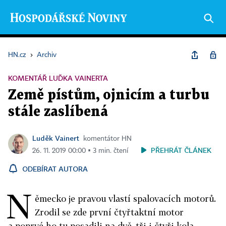
HN.cz
›
Archiv
KOMENTÁŘ LUĎKA VAINERTA
Země pístům, ojnicím a turbu
stále zaslíbená
Luděk Vainert
komentátor HN
PŘEHRÁT ČLÁNEK
26. 11. 2019 00:00 ▪ 3 min. čtení
ODEBÍRAT AUTORA
N
ěmecko je pravou vlastí spalovacích motorů.
Zrodil se zde první čtyřtaktní motor
a poprvé ho tu posadili na dvě, tři i čtyři kola,