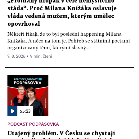
„Prolhaný hlupák v čele nemyslícího
stáda“. Proč Milana Knížáka oslavuje
vláda vedená mužem, kterým umělec
opovrhoval
Někteří říkají, že to byl poslední happening Milana
Knížáka. A něco na tom je. Pohřeb se státními poctami
organizovaný těmi, kterými slavný...
7. 8. 2026 ▪ 4 min. čtení
55:23
PODCAST PODPÁSOVKA
Utajený problém. V Česku se chystají