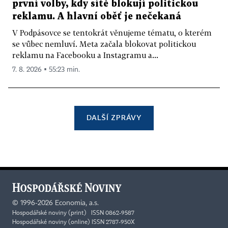
první volby, kdy sítě blokují politickou
reklamu. A hlavní oběť je nečekaná
V Podpásovce se tentokrát věnujeme tématu, o kterém
se vůbec nemluví. Meta začala blokovat politickou
reklamu na Facebooku a Instagramu a...
7. 8. 2026 ▪ 55:23 min.
DALŠÍ ZPRÁVY
©
1996-2026
Economia, a.s.
Hospodářské noviny (print) ISSN 0862-9587
Hospodářské noviny (online) ISSN 2787-950X