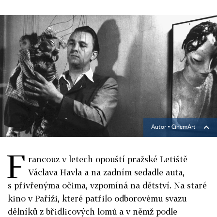
Autor ▪
CinemArt
F
rancouz v letech opouští pražské Letiště
Václava Havla a na zadním sedadle auta,
s přivřenýma očima, vzpomíná na dětství. Na staré
kino v Paříži, které patřilo odborovému svazu
dělníků z břidlicových lomů a v němž podle