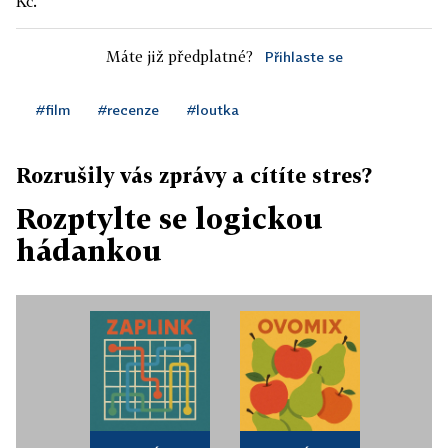
Kč.
Máte již předplatné?
Přihlaste se
#film
#recenze
#loutka
Rozrušily vás zprávy a cítíte stres?
Rozptylte se logickou
hádankou