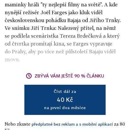
maminky hráli "ty nejlepší filmy na světě". A kde
nynější režisér Joël Farges jako kluk viděl
československou pohádku Bajaja od Jiřího Trnky.
Ve snímku Jiří Trnka: Nalezený přítel, na němž
se podílela scenáristka Tereza Brdečková a který
od čtvrtka promítají kina, se Farges vypravuje
do Prahy, aby po více než půlstoletí Bajaju viděl
znovu.
ZBÝVÁ VÁM JEŠTĚ 90 % ČLÁNKU
Číst dál za
40 Kč
na první dva měsíce
Nebo zkuste
za 80
předplatné bez reklam a s mobilní aplikací