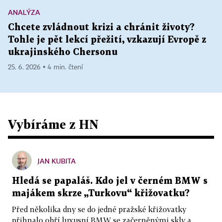
ANALÝZA
Chcete zvládnout krizi a chránit životy?
Tohle je pět lekcí přežití, vzkazují Evropě z
ukrajinského Chersonu
25. 6. 2026 ▪ 4 min. čtení
Vybíráme z HN
JAN KUBITA
Hledá se papaláš. Kdo jel v černém BMW s
majákem skrze „Turkovu“ křižovatku?
Před několika dny se do jedné pražské křižovatky
přihnalo obří luxusní BMW se začerněnými skly a