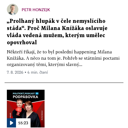
PETR HONZEJK
„Prolhaný hlupák v čele nemyslícího
stáda“. Proč Milana Knížáka oslavuje
vláda vedená mužem, kterým umělec
opovrhoval
Někteří říkají, že to byl poslední happening Milana
Knížáka. A něco na tom je. Pohřeb se státními poctami
organizovaný těmi, kterými slavný...
7. 8. 2026 ▪ 4 min. čtení
55:23