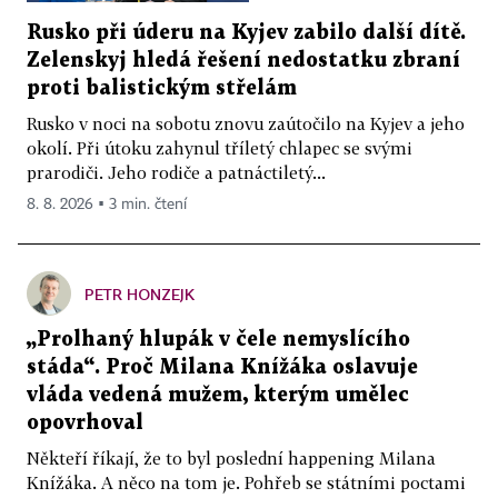
Rusko při úderu na Kyjev zabilo další dítě.
Zelenskyj hledá řešení nedostatku zbraní
proti balistickým střelám
Rusko v noci na sobotu znovu zaútočilo na Kyjev a jeho
okolí. Při útoku zahynul tříletý chlapec se svými
prarodiči. Jeho rodiče a patnáctiletý...
8. 8. 2026 ▪ 3 min. čtení
PETR HONZEJK
„Prolhaný hlupák v čele nemyslícího
stáda“. Proč Milana Knížáka oslavuje
vláda vedená mužem, kterým umělec
opovrhoval
Někteří říkají, že to byl poslední happening Milana
Knížáka. A něco na tom je. Pohřeb se státními poctami