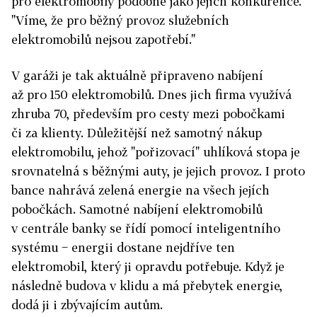
pro elektromobily podobně jako jejich konkurence.
"Víme, že pro běžný provoz služebních
elektromobilů nejsou zapotřebí."
V garáži je tak aktuálně připraveno nabíjení
až pro 150 elektromobilů. Dnes jich firma využívá
zhruba 70, především pro cesty mezi pobočkami
či za klienty. Důležitější než samotný nákup
elektromobilu, jehož "pořizovací" uhlíková stopa je
srovnatelná s běžnými auty, je jejich provoz. I proto
bance nahrává zelená energie na všech jejích
pobočkách. Samotné nabíjení elektromobilů
v centrále banky se řídí pomocí inteligentního
systému − energii dostane nejdříve ten
elektromobil, který ji opravdu potřebuje. Když je
následně budova v klidu a má přebytek energie,
dodá ji i zbývajícím autům.