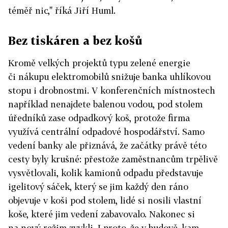
téměř nic," říká Jiří Huml.
Bez tiskáren a bez košů
Kromě velkých projektů typu zelené energie
či nákupu elektromobilů snižuje banka uhlíkovou
stopu i drobnostmi. V konferenčních místnostech
například nenajdete balenou vodou, pod stolem
úředníků zase odpadkový koš, protože firma
využívá centrální odpadové hospodářství. Samo
vedení banky ale přiznává, že začátky právě této
cesty byly krušné: přestože zaměstnancům trpělivě
vysvětlovali, kolik kamionů odpadu představuje
igelitový sáček, který se jim každý den ráno
objevuje v koši pod stolem, lidé si nosili vlastní
koše, které jim vedení zabavovalo. Nakonec si
na nový režim zvykli. I proto, že v budově, kam