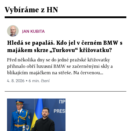
Vybíráme z HN
JAN KUBITA
Hledá se papaláš. Kdo jel v černém BMW s
majákem skrze „Turkovu“ křižovatku?
Před několika dny se do jedné pražské křižovatky
přihnalo obří luxusní BMW se začerněnými skly a
blikajícím majáčkem na střeše. Na červenou...
4. 8. 2026 ▪ 6 min. čtení