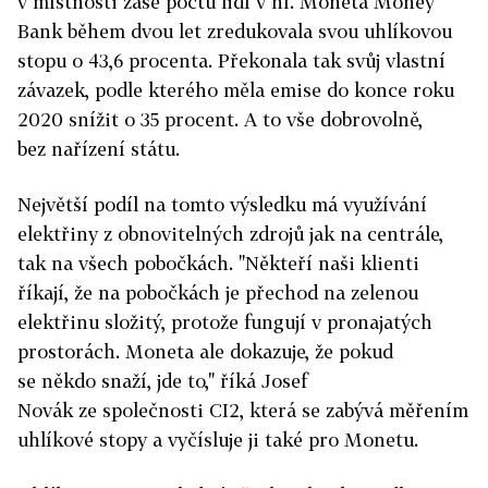
v místnosti zase počtu lidí v ní. Moneta Money
Bank během dvou let zredukovala svou uhlíkovou
stopu o 43,6 procenta. Překonala tak svůj vlastní
závazek, podle kterého měla emise do konce roku
2020 snížit o 35 procent. A to vše dobrovolně,
bez nařízení státu.
Největší podíl na tomto výsledku má využívání
elektřiny z obnovitelných zdrojů jak na centrále,
tak na všech pobočkách. "Někteří naši klienti
říkají, že na pobočkách je přechod na zelenou
elektřinu složitý, protože fungují v pronajatých
prostorách. Moneta ale dokazuje, že pokud
se někdo snaží, jde to," říká Josef
Novák ze společnosti CI2, která se zabývá měřením
uhlíkové stopy a vyčísluje ji také pro Monetu.