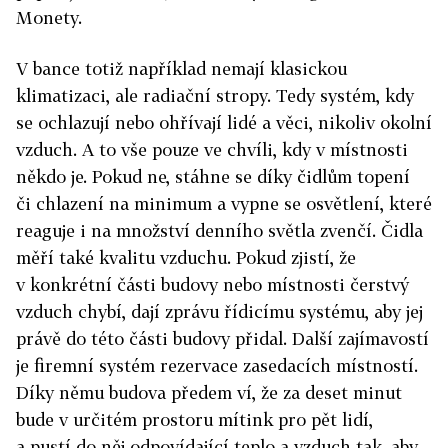
Monety.
V bance totiž například nemají klasickou
klimatizaci, ale radiační stropy. Tedy systém, kdy
se ochlazují nebo ohřívají lidé a věci, nikoliv okolní
vzduch. A to vše pouze ve chvíli, kdy v místnosti
někdo je. Pokud ne, stáhne se díky čidlům topení
či chlazení na minimum a vypne se osvětlení, které
reaguje i na množství denního světla zvenčí. Čidla
měří také kvalitu vzduchu. Pokud zjistí, že
v konkrétní části budovy nebo místnosti čerstvý
vzduch chybí, dají zprávu řídicímu systému, aby jej
právě do této části budovy přidal. Další zajímavostí
je firemní systém rezervace zasedacích místností.
Díky němu budova předem ví, že za deset minut
bude v určitém prostoru mítink pro pět lidí,
a pustí do něj odpovídající teplo a vzduch tak, aby