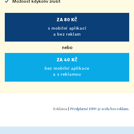
Možnost kdykoliv zrušit
ZA 80 KČ
s mobilní aplikací
a bez reklam
nebo
ZA 40 KČ
bez mobilní aplikace
a s reklamou
|
Předplatné HN+ je zcela bez reklam.