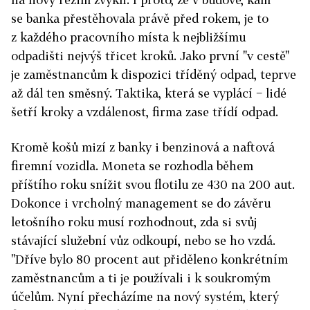
se banka přestěhovala právě před rokem, je to
z každého pracovního místa k nejbližšímu
odpadišti nejvýš třicet kroků. Jako první "v cestě"
je zaměstnancům k dispozici tříděný odpad, teprve
až dál ten směsný. Taktika, která se vyplácí − lidé
šetří kroky a vzdálenost, firma zase třídí odpad.
Kromě košů mizí z banky i benzinová a naftová
firemní vozidla. Moneta se rozhodla během
příštího roku snížit svou flotilu ze 430 na 200 aut.
Dokonce i vrcholný management se do závěru
letošního roku musí rozhodnout, zda si svůj
stávající služební vůz odkoupí, nebo se ho vzdá.
"Dříve bylo 80 procent aut přiděleno konkrétním
zaměstnancům a ti je používali i k soukromým
účelům. Nyní přecházíme na nový systém, který