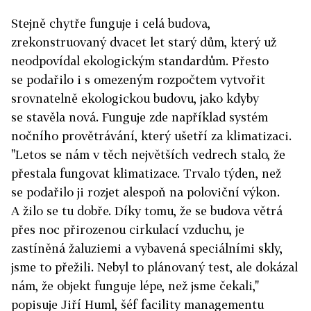
Stejně chytře funguje i celá budova,
zrekonstruovaný dvacet let starý dům, který už
neodpovídal ekologickým standardům. Přesto
se podařilo i s omezeným rozpočtem vytvořit
srovnatelně ekologickou budovu, jako kdyby
se stavěla nová. Funguje zde například systém
nočního provětrávání, který ušetří za klimatizaci.
"Letos se nám v těch největších vedrech stalo, že
přestala fungovat klimatizace. Trvalo týden, než
se podařilo ji rozjet alespoň na poloviční výkon.
A žilo se tu dobře. Díky tomu, že se budova větrá
přes noc přirozenou cirkulací vzduchu, je
zastíněná žaluziemi a vybavená speciálními skly,
jsme to přežili. Nebyl to plánovaný test, ale dokázal
nám, že objekt funguje lépe, než jsme čekali,"
popisuje Jiří Huml, šéf facility managementu