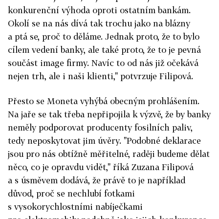
konkurenční výhoda oproti ostatním bankám.
Okolí se na nás dívá tak trochu jako na blázny
a ptá se, proč to děláme. Jednak proto, že to bylo
cílem vedení banky, ale také proto, že to je pevná
součást image firmy. Navíc to od nás již očekává
nejen trh, ale i naši klienti," potvrzuje Filipová.
Přesto se Moneta vyhýbá obecným prohlášením.
Na jaře se tak třeba nepřipojila k výzvě, že by banky
neměly podporovat producenty fosilních paliv,
tedy neposkytovat jim úvěry. "Podobné deklarace
jsou pro nás obtížně měřitelné, raději budeme dělat
něco, co je opravdu vidět," říká Zuzana Filipová
a s úsměvem dodává, že právě to je například
důvod, proč se nechlubí fotkami
s vysokorychlostními nabíječkami