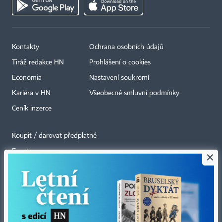
Kontakty
Ochrana osobních údajů
Tiráž redakce HN
Prohlášení o cookies
Economia
Nastavení soukromí
Kariéra v HN
Všeobecné smluvní podmínky
Ceník inzerce
Koupit / darovat předplatné
Eventy
×
Newslettery
RSS kanály
Autorská práva vykonává vydavatel. Bez písemného svolení vydavatele je