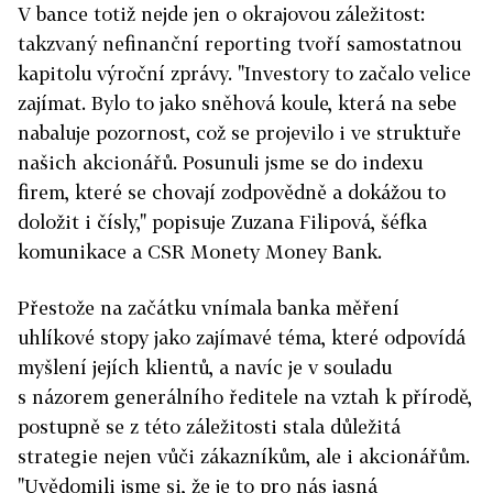
V bance totiž nejde jen o okrajovou záležitost:
takzvaný nefinanční reporting tvoří samostatnou
kapitolu výroční zprávy. "Investory to začalo velice
zajímat. Bylo to jako sněhová koule, která na sebe
nabaluje pozornost, což se projevilo i ve struktuře
našich akcionářů. Posunuli jsme se do indexu
firem, které se chovají zodpovědně a dokážou to
doložit i čísly," popisuje Zuzana Filipová, šéfka
komunikace a CSR Monety Money Bank.
Přestože na začátku vnímala banka měření
uhlíkové stopy jako zajímavé téma, které odpovídá
myšlení jejích klientů, a navíc je v souladu
s názorem generálního ředitele na vztah k přírodě,
postupně se z této záležitosti stala důležitá
strategie nejen vůči zákazníkům, ale i akcionářům.
"Uvědomili jsme si, že je to pro nás jasná