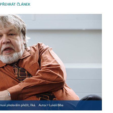
PŘEHRÁT ČLÁNEK
usí především přežít, říká.
Autor ▪
Lukáš Bíba