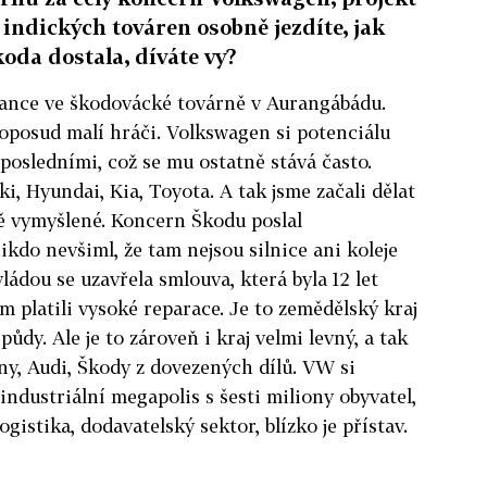
o indických továren osobně jezdíte, jak
koda dostala, díváte vy?
nance ve škodovácké továrně v Aurangábádu.
oposud malí hráči. Volkswagen si potenciálu
 posledními, což se mu ostatně stává často.
i, Hyundai, Kia, Toyota. A tak jsme začali dělat
tně vymyšlené. Koncern Škodu poslal
kdo nevšiml, že tam nejsou silnice ani koleje
vládou se uzavřela smlouva, která byla 12 let
m platili vysoké reparace. Je to zemědělský kraj
půdy. Ale je to zároveň i kraj velmi levný, a tak
y, Audi, Škody z dovezených dílů. VW si
 industriální megapolis s šesti miliony obyvatel,
gistika, dodavatelský sektor, blízko je přístav.