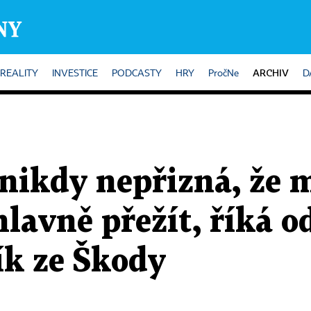
ARCHIV
REALITY
INVESTICE
PODCASTY
HRY
PročNe
D
nikdy nepřizná, že 
hlavně přežít, říká 
ík ze Škody