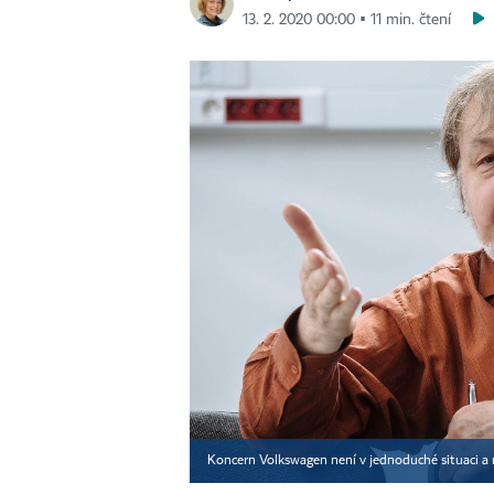
13. 2. 2020 00:00 ▪ 11 min. čtení
Koncern Volkswagen není v jednoduché situaci a m