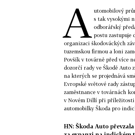
A
utomobilový prů
s tak vysokými ná
odborářský předá
postu zastupuje 
organizaci škodováckých závo
tuzemskou firmou a loni zaměs
Povšík v továrně před více ne
dozorčí rady ve Škodě Auto 
na kterých se projednává sm
Evropské světové rady zást
zaměstnance v továrnách kon
v Novém Dillí při příležitos
automobilky Škoda pro indic
HN: Škoda Auto převzala
za expanzi na indickém t