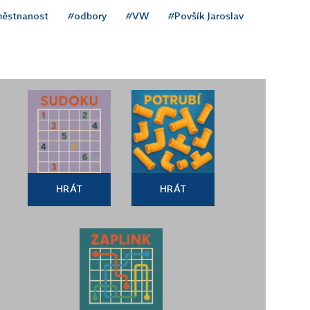
ěstnanost
#odbory
#VW
#Povšík Jaroslav
HRÁT
HRÁT