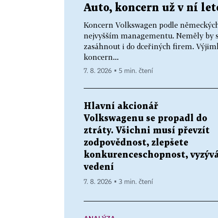
Auto, koncern už v ní le
Koncern Volkswagen podle německých m
nejvyšším managementu. Neměly by se 
zasáhnout i do dceřiných firem. Výjimk
koncern...
7. 8. 2026 ▪ 5 min. čtení
Hlavní akcionář
Volkswagenu se propadl do
ztráty. Všichni musí převzít
zodpovědnost, zlepšete
konkurenceschopnost, vyzýv
vedení
7. 8. 2026 ▪ 3 min. čtení