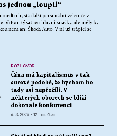
tos jednou „loupil“
édií chystá další personální veletoče v
přitom týkat jen hlavní značky, ale měly by
ou není ani Škoda Auto. V ní už trápící se
ROZHOVOR
Čína má kapitalismus v tak
surové podobě, že bychom ho
tady asi nepřežili. V
á
některých oborech se blíží
dokonalé konkurenci
6. 8. 2026 ▪ 12 min. čtení