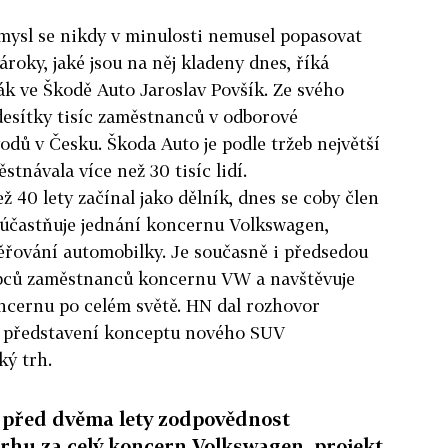
mysl se nikdy v minulosti nemusel popasovat
roky, jaké jsou na něj kladeny dnes, říká
k ve Škodě Auto Jaroslav Povšík. Ze svého
desítky tisíc zaměstnanců v odborové
dů v Česku. Škoda Auto je podle tržeb největší
tnávala více než 30 tisíc lidí.
ž 40 lety začínal jako dělník, dnes se coby člen
zúčastňuje jednání koncernu Volkswagen,
ěřování automobilky. Je současně i předsedou
upců zaměstnanců koncernu VW a navštěvuje
cernu po celém světě. HN dal rozhovor
ti představení konceptu nového SUV
ký trh.
 před dvěma lety zodpovědnost
rhu za celý koncern Volkswagen, projekt