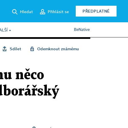
PŘEDPLATNÉ
Hledat
Přihlásit se
BeNative
ALŠÍ
Sdílet
Odemknout známému
mu něco
odborářský