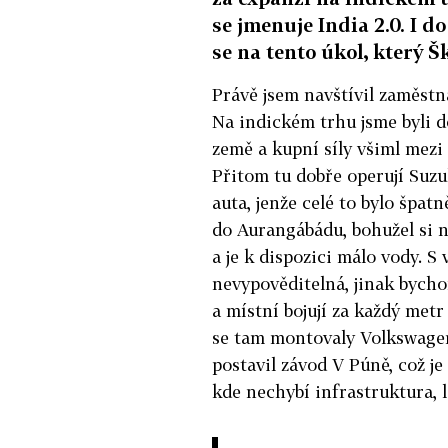
se jmenuje India 2.0. I d
se na tento úkol, který Š
Právě jsem navštívil zaměst
Na indickém trhu jsme byli d
země a kupní síly všiml mezi
Přitom tu dobře operují Suzuk
auta, jenže celé to bylo špa
do Aurangábádu, bohužel si ni
a je k dispozici málo vody. S 
nevypověditelná, jinak bycho
a místní bojují za každý metr 
se tam montovaly Volkswagen
postavil závod V Púně, což je
kde nechybí infrastruktura, lo