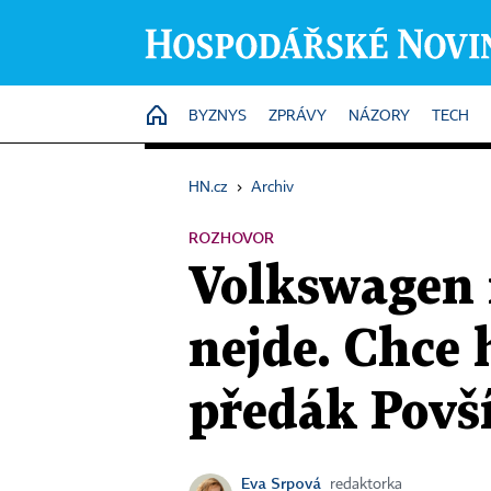
HOME
BYZNYS
ZPRÁVY
NÁZORY
TECH
HN.cz
›
Archiv
ROZHOVOR
Volkswagen 
nejde. Chce 
předák Povš
Eva Srpová
redaktorka