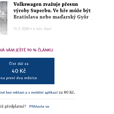
Volkswagen zvažuje přesun
výroby Superbu. Ve hře může být
Bratislava nebo maďarský Györ
13. 2. 2020 ▪ 4 min. čtení
VÁ VÁM JEŠTĚ 90 % ČLÁNKU
Číst dál za
40 Kč
na první dva měsíce
za 80 Kč.
tné bez reklam a s mobilní aplikací
iž předplatné?
Přihlaste se