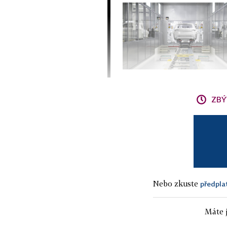
ZBÝ
Nebo zkuste
předpla
Máte j