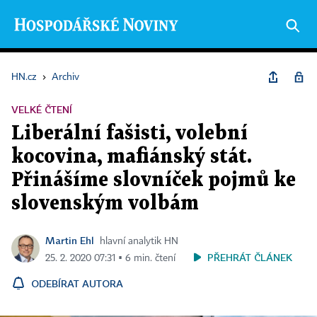
HN.cz
›
Archiv
VELKÉ ČTENÍ
Liberální fašisti, volební
kocovina, mafiánský stát.
Přinášíme slovníček pojmů ke
slovenským volbám
Martin Ehl
hlavní analytik HN
PŘEHRÁT ČLÁNEK
25. 2. 2020 07:31 ▪ 6 min. čtení
ODEBÍRAT AUTORA