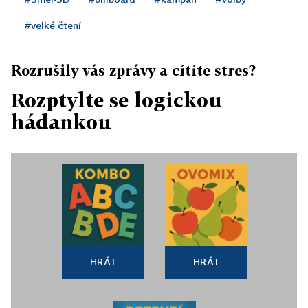
#velké čtení
Rozrušily vás zprávy a cítíte stres?
Rozptylte se logickou
hádankou
HRÁT
HRÁT