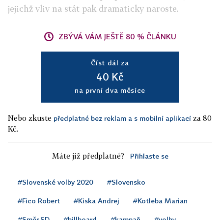
jejichž vliv na stát pak dramaticky naroste.
ZBÝVÁ VÁM JEŠTĚ 80 % ČLÁNKU
Číst dál za
40 Kč
na první dva měsíce
Nebo zkuste
za 80
předplatné bez reklam a s mobilní aplikací
Kč.
Máte již předplatné?
Přihlaste se
#Slovenské volby 2020
#Slovensko
#Fico Robert
#Kiska Andrej
#Kotleba Marian
#Směr-SD
#billboard
#kampaň
#volby