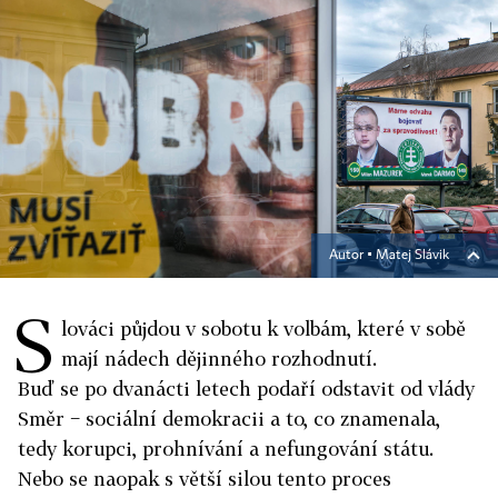
Autor ▪
Matej Slávik
S
lováci půjdou v sobotu k volbám, které v sobě
mají nádech dějinného rozhodnutí.
Buď se po dvanácti letech podaří odstavit od vlády
Směr − sociální demokracii a to, co znamenala,
tedy korupci, prohnívání a nefungování státu.
Nebo se naopak s větší silou tento proces