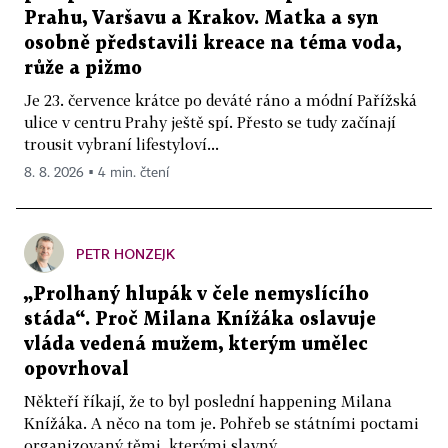
Prahu, Varšavu a Krakov. Matka a syn
osobně představili kreace na téma voda,
růže a pižmo
Je 23. července krátce po deváté ráno a módní Pařížská
ulice v centru Prahy ještě spí. Přesto se tudy začínají
trousit vybraní lifestyloví...
8. 8. 2026 ▪ 4 min. čtení
PETR HONZEJK
„Prolhaný hlupák v čele nemyslícího
stáda“. Proč Milana Knížáka oslavuje
vláda vedená mužem, kterým umělec
opovrhoval
Někteří říkají, že to byl poslední happening Milana
Knížáka. A něco na tom je. Pohřeb se státními poctami
organizovaný těmi, kterými slavný...