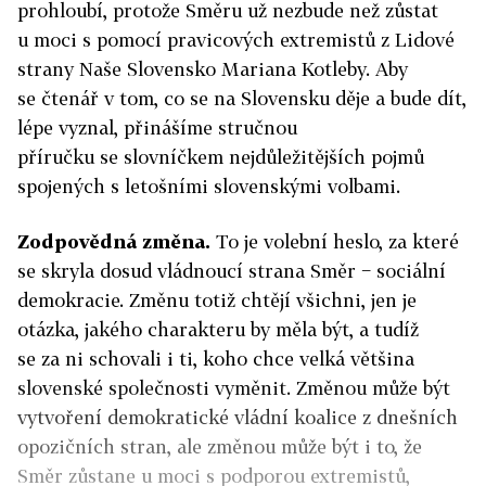
prohloubí, protože Směru už nezbude než zůstat
u moci s pomocí pravicových extremistů z Lidové
strany Naše Slovensko Mariana Kotleby. Aby
se čtenář v tom, co se na Slovensku děje a bude dít,
lépe vyznal, přinášíme stručnou
příručku se slovníčkem nejdůležitějších pojmů
spojených s letošními slovenskými volbami.
Zodpovědná změna.
To je volební heslo, za které
se skryla dosud vládnoucí strana Směr − sociální
demokracie. Změnu totiž chtějí všichni, jen je
otázka, jakého charakteru by měla být, a tudíž
se za ni schovali i ti, koho chce velká většina
slovenské společnosti vyměnit. Změnou může být
vytvoření demokratické vládní koalice z dnešních
opozičních stran, ale změnou může být i to, že
Směr zůstane u moci s podporou extremistů,