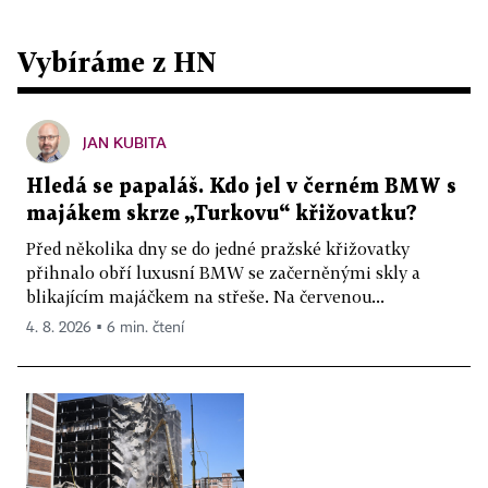
Vybíráme z HN
JAN KUBITA
Hledá se papaláš. Kdo jel v černém BMW s
majákem skrze „Turkovu“ křižovatku?
Před několika dny se do jedné pražské křižovatky
přihnalo obří luxusní BMW se začerněnými skly a
blikajícím majáčkem na střeše. Na červenou...
4. 8. 2026 ▪ 6 min. čtení