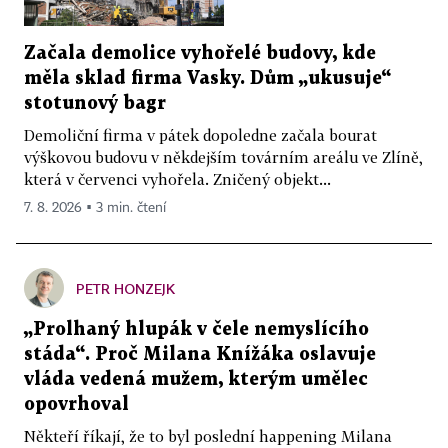
Začala demolice vyhořelé budovy, kde
měla sklad firma Vasky. Dům „ukusuje“
stotunový bagr
Demoliční firma v pátek dopoledne začala bourat
výškovou budovu v někdejším továrním areálu ve Zlíně,
která v červenci vyhořela. Zničený objekt...
7. 8. 2026 ▪ 3 min. čtení
PETR HONZEJK
„Prolhaný hlupák v čele nemyslícího
stáda“. Proč Milana Knížáka oslavuje
vláda vedená mužem, kterým umělec
opovrhoval
Někteří říkají, že to byl poslední happening Milana