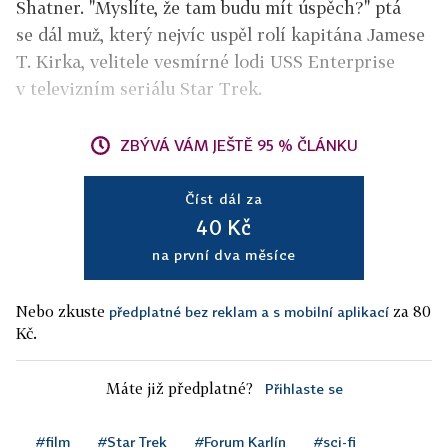
Shatner. "Myslíte, že tam budu mít úspěch?" ptá
se dál muž, který nejvíc uspěl rolí kapitána Jamese
T. Kirka, velitele vesmírné lodi USS Enterprise
v televizním seriálu Star Trek.
ZBÝVÁ VÁM JEŠTĚ 95 % ČLÁNKU
Číst dál za
40 Kč
na první dva měsíce
Nebo zkuste
za 80
předplatné bez reklam a s mobilní aplikací
Kč.
Máte již předplatné?
Přihlaste se
#film
#Star Trek
#Forum Karlín
#sci-fi