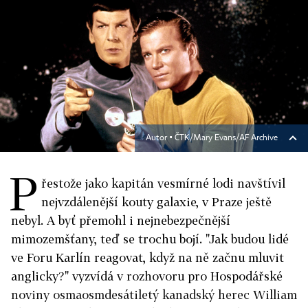
Autor ▪
ČTK/Mary Evans/AF Archive
P
řestože jako kapitán vesmírné lodi navštívil
nejvzdálenější kouty galaxie, v Praze ještě
nebyl. A byť přemohl i nejnebezpečnější
mimozemšťany, teď se trochu bojí. "Jak budou lidé
ve Foru Karlín reagovat, když na ně začnu mluvit
anglicky?" vyzvídá v rozhovoru pro Hospodářské
noviny osmaosmdesátiletý kanadský herec William