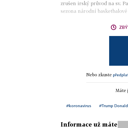
zrušen irský průvod na sv. Pa
sezona národní basketbalové
ZBÝ
Nebo zkuste
předpla
Máte j
#koronavirus
#Trump Donald
Informace už máte