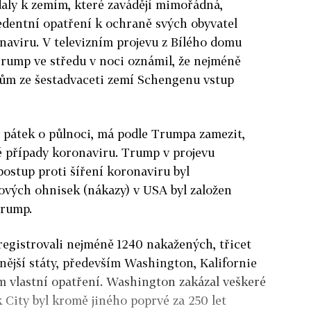
daly k zemím, které zavádějí mimořádná,
edentní opatření k ochraně svých obyvatel
naviru. V televizním projevu z Bílého domu
rump ve středu v noci oznámil, že nejméně
nům ze šestadvaceti zemí Schengenu vstup
 v pátek o půlnoci, má podle Trumpa zamezit,
é případy koronaviru. Trump v projevu
 postup proti šíření koronaviru byl
ových ohnisek (nákazy) v USA byl založen
Trump.
egistrovali nejméně 1240 nakažených, třicet
enější státy, především Washington, Kalifornie
ím vlastní opatření. Washington zakázal veškeré
k City byl kromě jiného poprvé za 250 let