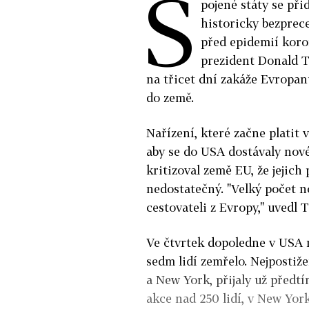
S
pojené státy se při
historicky bezprec
před epidemií koro
prezident Donald T
na třicet dní zakáže Evropa
do země.
Nařízení, které začne platit
aby se do USA dostávaly nov
kritizoval země EU, že jejich
nedostatečný. "Velký počet n
cestovateli z Evropy," uvedl 
Ve čtvrtek dopoledne v USA r
sedm lidí zemřelo. Nejpostiž
a New York, přijaly už předt
akce nad 250 lidí, v New Yor