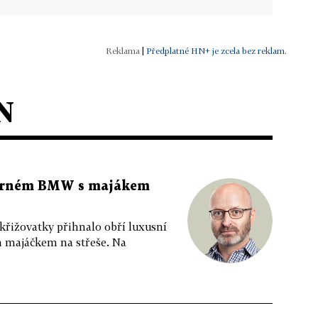
|
Předplatné HN+ je zcela bez reklam.
N
 černém BMW s majákem
 křižovatky přihnalo obří luxusní
m majáčkem na střeše. Na