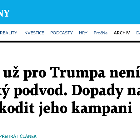
ARCHIV
REALITY
INVESTICE
PODCASTY
HRY
PročNe
D
 už pro Trumpa nen
ý podvod. Dopady 
kodit jeho kampani
PŘEHRÁT ČLÁNEK