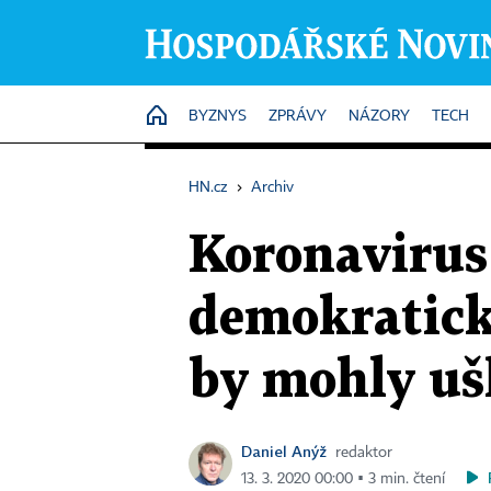
HOME
BYZNYS
ZPRÁVY
NÁZORY
TECH
HN.cz
›
Archiv
Koronavirus
demokratick
by mohly uš
Daniel Anýž
redaktor
13. 3. 2020 00:00 ▪ 3 min. čtení