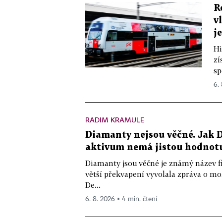
R
v
j
Hi
zí
sp
6.
RADIM KRAMULE
Diamanty nejsou věčné. Jak D
aktivum nemá jistou hodnot
Diamanty jsou věčné je známý název f
větší překvapení vyvolala zpráva o m
De...
6. 8. 2026 ▪ 4 min. čtení