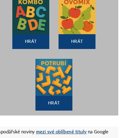
HRÁT
HRÁT
HRÁT
mezi své oblíbené tituly
ospodářské noviny
na Google