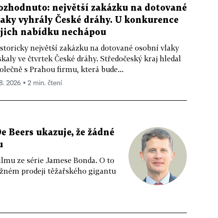
ozhodnuto: největší zakázku na dotované
laky vyhrály České dráhy. U konkurence
ejich nabídku nechápou
storicky největší zakázku na dotované osobní vlaky
skaly ve čtvrtek České dráhy. Středočeský kraj hledal
olečně s Prahou firmu, která bude...
 8. 2026 ▪ 2 min. čtení
e Beers ukazuje, že žádné
u
ilmu ze série Jamese Bonda. O to
ožném prodeji těžařského gigantu