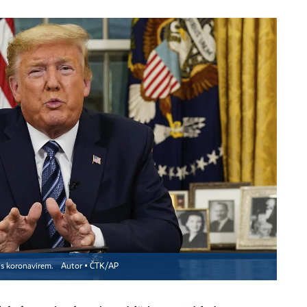
 s koronavirem.
Autor ▪
ČTK/AP