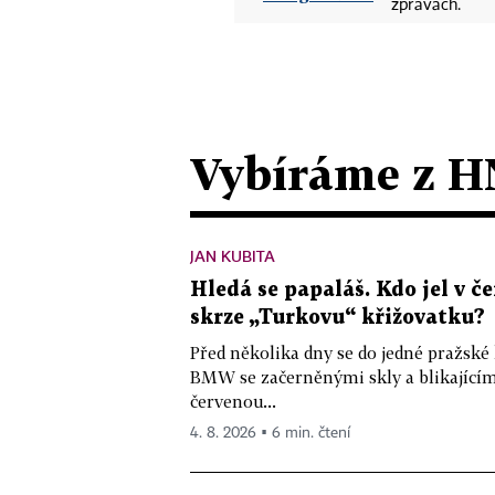
zprávách.
Vybíráme z H
JAN KUBITA
Hledá se papaláš. Kdo jel v
skrze „Turkovu“ křižovatku?
Před několika dny se do jedné pražské
BMW se začerněnými skly a blikající
červenou...
4. 8. 2026 ▪ 6 min. čtení