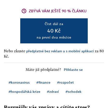
ZBÝVÁ VÁM JEŠTĚ 90 % ČLÁNKU
Číst dál za
40 Kč
na první dva měsíce
Nebo zkuste
za 80
předplatné bez reklam a s mobilní aplikací
Kč.
Máte již předplatné?
Přihlaste se
#koronavirus
#finance
#rozpočet
#hospodářská krize
#zdraví
#schodek
Rozrušily vás zprávy a cítíte stres?