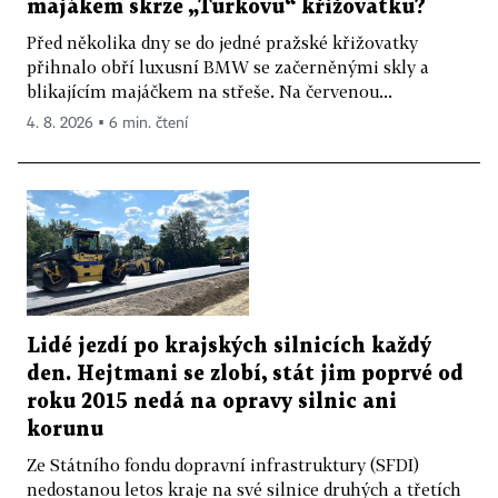
majákem skrze „Turkovu“ křižovatku?
Před několika dny se do jedné pražské křižovatky
přihnalo obří luxusní BMW se začerněnými skly a
blikajícím majáčkem na střeše. Na červenou...
4. 8. 2026 ▪ 6 min. čtení
Lidé jezdí po krajských silnicích každý
den. Hejtmani se zlobí, stát jim poprvé od
roku 2015 nedá na opravy silnic ani
korunu
Ze Státního fondu dopravní infrastruktury (SFDI)
nedostanou letos kraje na své silnice druhých a třetích