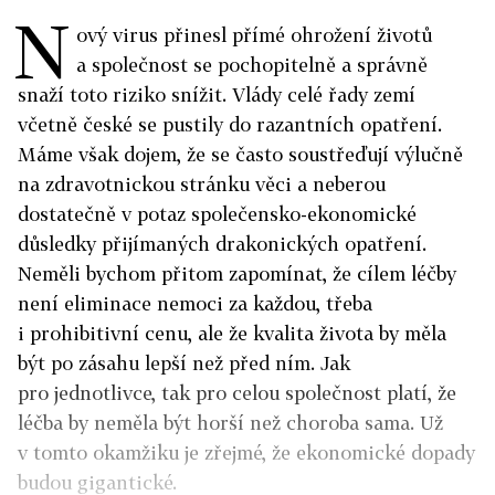
N
ový virus přinesl přímé ohrožení životů
a společnost se pochopitelně a správně
snaží toto riziko snížit. Vlády celé řady zemí
včetně české se pustily do razantních opatření.
Máme však dojem, že se často soustřeďují výlučně
na zdravotnickou stránku věci a neberou
dostatečně v potaz společensko-ekonomické
důsledky přijímaných drakonických opatření.
Neměli bychom přitom zapomínat, že cílem léčby
není eliminace nemoci za každou, třeba
i prohibitivní cenu, ale že kvalita života by měla
být po zásahu lepší než před ním. Jak
pro jednotlivce, tak pro celou společnost platí, že
léčba by neměla být horší než choroba sama. Už
v tomto okamžiku je zřejmé, že ekonomické dopady
budou gigantické.