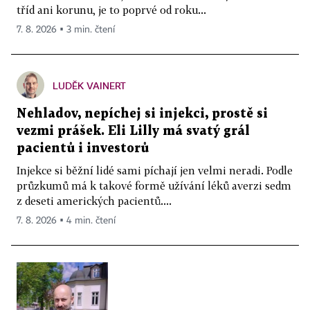
tříd ani korunu, je to poprvé od roku...
7. 8. 2026 ▪ 3 min. čtení
LUDĚK VAINERT
Nehladov, nepíchej si injekci, prostě si
vezmi prášek. Eli Lilly má svatý grál
pacientů i investorů
Injekce si běžní lidé sami píchají jen velmi neradi. Podle
průzkumů má k takové formě užívání léků averzi sedm
z deseti amerických pacientů....
7. 8. 2026 ▪ 4 min. čtení