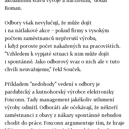
aktuálnímu stavu vývoje a nařízením," dodal
Roman.
Odbory však nevylučují, že může dojít
i na nátlakové akce − pokud firmy s vysokým
počtem zaměstnanců nepřeruší výrobu,
i když poroste počet nakažených na pracovištích.
"Vzhledem k vypjaté situaci k nim může dojít
i spontánně. Jako odborový svaz o nich ale v tuto
chvíli neuvažujeme," řekl Souček.
Příkladem "nedohody" vedení s odbory je
pardubický a kutnohorský výrobce elektroniky
Foxconn. Tady management jakékoliv utlumení
výroby odmítl. Odboráři ale očekávají, že někteří
zaměstnanci z obavy z nákazy spontánně nebudou
chodit do práce. Foxconn argumentuje tím, že hraje