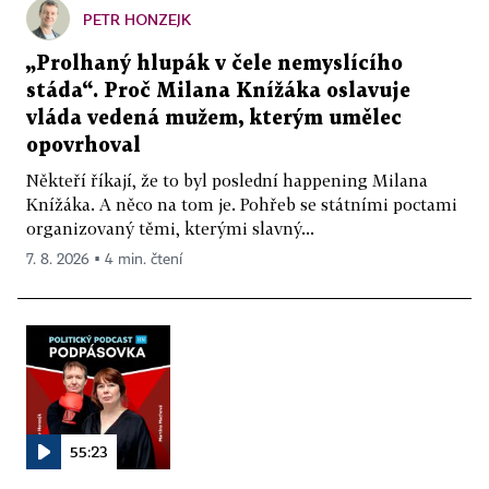
PETR HONZEJK
„Prolhaný hlupák v čele nemyslícího
stáda“. Proč Milana Knížáka oslavuje
vláda vedená mužem, kterým umělec
opovrhoval
Někteří říkají, že to byl poslední happening Milana
Knížáka. A něco na tom je. Pohřeb se státními poctami
organizovaný těmi, kterými slavný...
7. 8. 2026 ▪ 4 min. čtení
55:23