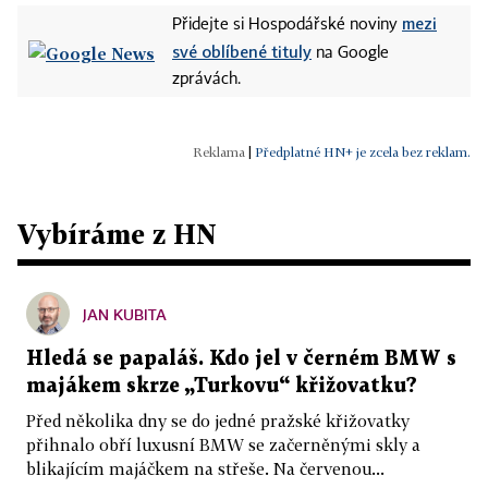
mezi
Přidejte si Hospodářské noviny
své oblíbené tituly
na Google
zprávách.
|
Předplatné HN+ je zcela bez reklam.
Vybíráme z HN
JAN KUBITA
Hledá se papaláš. Kdo jel v černém BMW s
majákem skrze „Turkovu“ křižovatku?
Před několika dny se do jedné pražské křižovatky
přihnalo obří luxusní BMW se začerněnými skly a
blikajícím majáčkem na střeše. Na červenou...