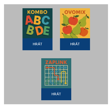
HRÁT
HRÁT
HRÁT