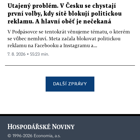
Utajený problém. V Česku se chystají
první volby, kdy sítě blokují politickou
reklamu. A hlavní oběť je nečekaná
V Podpásovce se tentokrát věnujeme tématu, o kterém
se vůbec nemluví. Meta začala blokovat politickou
reklamu na Facebooku a Instagramu a...
7. 8. 2026 ▪ 55:23 min.
DALŠÍ ZPRÁVY
©
1996-2026
Economia, a.s.