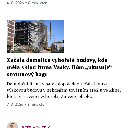
4. 8. 2026 ▪ 6 min. čtení
Začala demolice vyhořelé budovy, kde
měla sklad firma Vasky. Dům „ukusuje“
stotunový bagr
Demoliční firma v pátek dopoledne začala bourat
výškovou budovu v někdejším továrním areálu ve Zlíně,
která v červenci vyhořela. Zničený objekt...
7. 8. 2026 ▪ 3 min. čtení
PETR HONZEJK