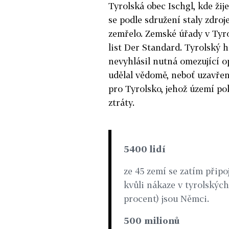
Tyrolská obec Ischgl, kde žij
se podle sdružení staly zdroj
zemřelo. Zemské úřady v Tyr
list Der Standard. Tyrolský 
nevyhlásil nutná omezující op
udělal vědomě, neboť uzavřen
pro Tyrolsko, jehož území p
ztráty.
5400 lidí
ze 45 zemí se zatím připo
kvůli nákaze v tyrolských
procent) jsou Němci.
500 milionů