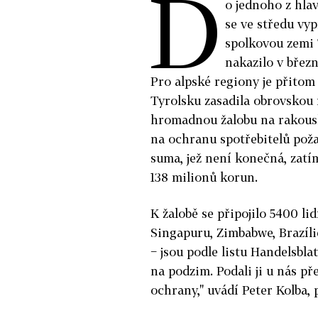
D
o jednoho z hla
se ve středu vy
spolkovou zemi 
nakazilo v březn
Pro alpské regiony je přitom
Tyrolsku zasadila obrovskou 
hromadnou žalobu na rakousk
na ochranu spotřebitelů poža
suma, jež není konečná, zatím
138 milionů korun.
K žalobě se připojilo 5400 lid
Singapuru, Zimbabwe, Brazíli
− jsou podle listu Handelsb
na podzim. Podali ji u nás př
ochrany," uvádí Peter Kolba,