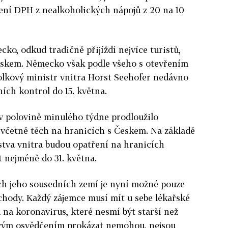
ížení DPH z nealkoholických nápojů z 20 na 10
ko, odkud tradičně přijíždí nejvíce turistů,
uskem. Německo však podle všeho s otevřením
olkový ministr vnitra Horst Seehofer nedávno
ích kontrol do 15. května.
 polovině minulého týdne prodloužilo
 včetně těch na hranicích s Českem. Na základě
tva vnitra budou opatření na hranicích
t nejméně do 31. května.
ch jeho sousedních zemí je nyní možné pouze
chody. Každý zájemce musí mít u sebe lékařské
 na koronavirus, které nesmí být starší než
kovým osvědčením prokázat nemohou, nejsou