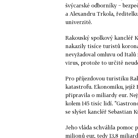
švýcarské odborníky − bezp
a Alexandru Trkola, ředitelk
univerzitě.
Rakouský spolkový kancléř Ku
nakazily tisíce turistů koro
nevyžadoval omluvu od Italů z
virus, protože to určitě neud
Pro příjezdovou turistiku R
katastrofu. Ekonomiku, jejíž
připravila o miliardy eur. Ne
kolem 145 tisíc lidí. "Gastro
se slyšet kancléř Sebastian K
Jeho vláda schválila pomoc 
milionů eur, tedy 13,8 miliar