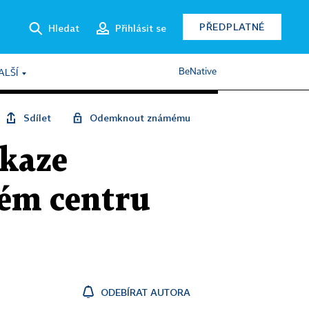
PŘEDPLATNÉ
Hledat
Přihlásit se
BeNative
ALŠÍ
Sdílet
Odemknout známému
ákaze
kém centru
ODEBÍRAT AUTORA