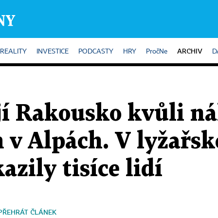
ARCHIV
REALITY
INVESTICE
PODCASTY
HRY
PročNe
D
jí Rakousko kvůli n
 v Alpách. V lyžařs
azily tisíce lidí
PŘEHRÁT ČLÁNEK