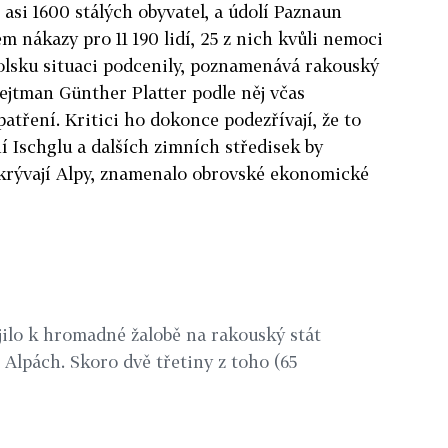
e asi 1600 stálých obyvatel, a údolí Paznaun
em nákazy pro 11 190 lidí, 25 z nich kvůli nemoci
olsku situaci podcenily, poznamenává rakouský
hejtman Günther Platter podle něj včas
atření. Kritici ho dokonce podezřívají, že to
í Ischglu a dalších zimních středisek by
okrývají Alpy, znamenalo obrovské ekonomické
jilo k hromadné žalobě na rakouský stát
 Alpách. Skoro dvě třetiny z toho (65