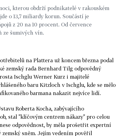
moci, kterou obdrží podnikatelé v rakouském
de o 13,7 miliardy korun. Součástí je
ápojů z 20 na 10 procent. Od července
ň ze šumivých vín.
otřebitelů na Plattera už koncem března podal
aké zemský rada Bernhard Tilg odpovědný
arosta Ischglu Werner Kurz i majitelé
yhlášeného baru Kitzloch v Ischglu, kde se mělo
fikovaného barmana nakazit nejvíce lidí.
Ústavu Roberta Kocha, zabývajícího
ob, stal "klíčovým centrem nákazy" pro celou
 nese odpovědnost, by měla prošetřit expertní
ký zemský sněm. Jejím vedením pověřil