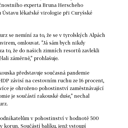
ečnostního experta Bruna Herscheho
u Ústavu lékařské virologie při Curyšské
rz se nemíní za to, že se v tyrolských Alpách
navirem, omlouvat. "Já sám bych nikdy
a to, že do našich zimních resortů zavlekli
ělali záměrně," prohlašuje.
akouska představuje současná pandemie
 HDP závisí na cestovním ruchu ze 16 procent,
jvíce je ohroženo pohostinství zaměstnávající
nomie je součástí rakouské duše," nechal
urz.
podnikatelům v pohostinství v hodnotě 500
dy korun. Součástí balíku, jenž vstoupí