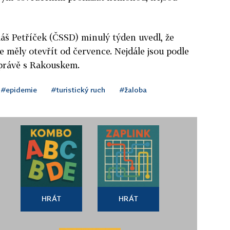
áš Petříček (ČSSD) minulý týden uvedl, že
e měly otevřít od července. Nejdále jsou podle
 právě s Rakouskem.
#epidemie
#turistický ruch
#žaloba
HRÁT
HRÁT