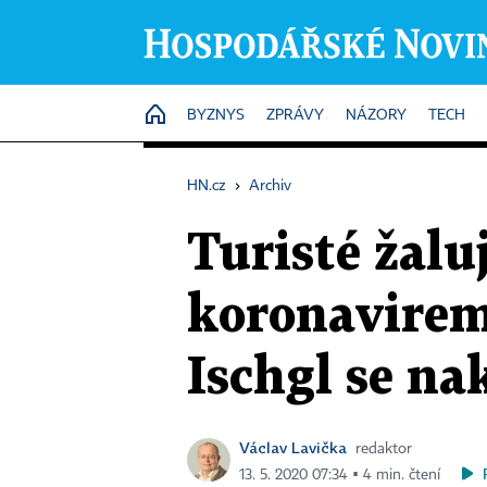
HOME
BYZNYS
ZPRÁVY
NÁZORY
TECH
HN.cz
›
Archiv
Turisté žalu
koronavirem
Ischgl se nak
Václav Lavička
redaktor
13. 5. 2020 07:34 ▪ 4 min. čtení