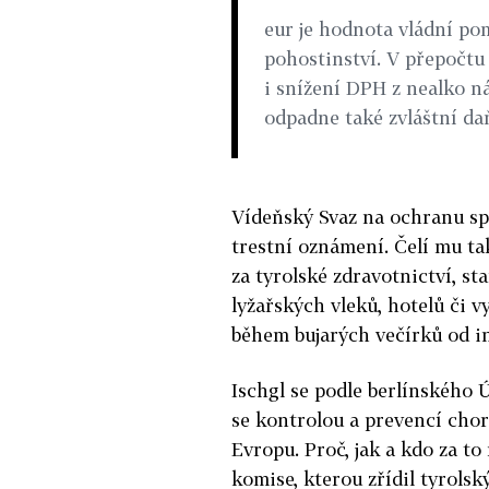
eur je hodnota vládní po
pohostinství. V přepočtu j
i snížení DPH z nealko n
odpadne také zvláštní da
Vídeňský Svaz na ochranu sp
trestní oznámení. Čelí mu t
za tyrolské zdravotnictví, st
lyžařských vleků, hotelů či v
během bujarých večírků od in
Ischgl se podle berlínského 
se kontrolou a prevencí chor
Evropu. Proč, jak a kdo za to
komise, kterou zřídil tyrols