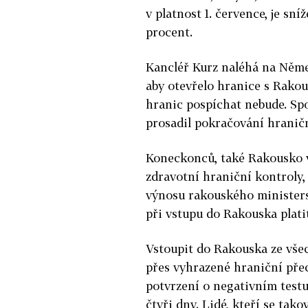
v platnost 1. července, je sn
procent.
Kancléř Kurz naléhá na Němec
aby otevřelo hranice s Rako
hranic pospíchat nebude. Sp
prosadil pokračování hraničn
Koneckonců, také Rakousko v
zdravotní hraniční kontroly,
výnosu rakouského ministers
při vstupu do Rakouska plati
Vstoupit do Rakouska ze vše
přes vyhrazené hraniční pře
potvrzení o negativním testu
čtyři dny. Lidé, kteří se ta