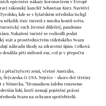
vních epicenter nákazy koronavirem v Evropě
praví rakouský kancléř Sebastian Kurz. Navštíví
Tyrolsko, kde se v lyžařském středisku Ischgl
u několik tisíc turistů z mnoha koutů světa.
 turistický ruch životně důležitý, pandemie
ránu. Nakažení turisté se rozhodli podat
ý stát a prostřednictvím vídeňského Svazu
dují náhradu škody za zdravotní újmu. Celková
 dosáhla pěti milionů eur, což je v přepočtu
í z pětačtyřiceti zemí, včetně Austrálie,
e, Švýcarska či USA. Nejvíce − skoro dvě třetiny
latt z Německa. "Hromadnou žalobu vzneseme
edevším lidé, kteří nemají pojištění právní
 předseda Svazu na ochranu spotřebitelů.