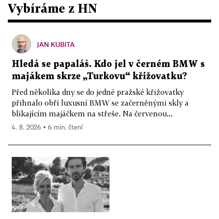
Vybíráme z HN
JAN KUBITA
Hledá se papaláš. Kdo jel v černém BMW s
majákem skrze „Turkovu“ křižovatku?
Před několika dny se do jedné pražské křižovatky
přihnalo obří luxusní BMW se začerněnými skly a
blikajícím majáčkem na střeše. Na červenou...
4. 8. 2026 ▪ 6 min. čtení