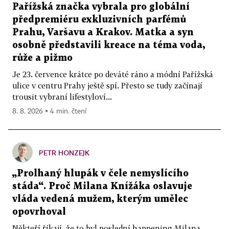
Pařížská značka vybrala pro globální
předpremiéru exkluzivních parfémů
Prahu, Varšavu a Krakov. Matka a syn
osobně představili kreace na téma voda,
růže a pižmo
Je 23. července krátce po deváté ráno a módní Pařížská
ulice v centru Prahy ještě spí. Přesto se tudy začínají
trousit vybraní lifestyloví...
8. 8. 2026 ▪ 4 min. čtení
PETR HONZEJK
„Prolhaný hlupák v čele nemyslícího
stáda“. Proč Milana Knížáka oslavuje
vláda vedená mužem, kterým umělec
opovrhoval
Někteří říkají, že to byl poslední happening Milana