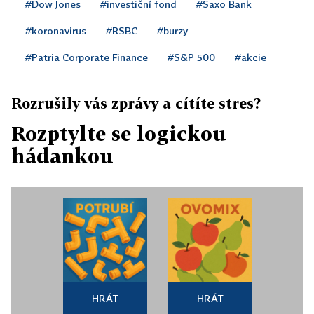
#Dow Jones
#investiční fond
#Saxo Bank
#koronavirus
#RSBC
#burzy
#Patria Corporate Finance
#S&P 500
#akcie
Rozrušily vás zprávy a cítíte stres?
Rozptylte se logickou
hádankou
HRÁT
HRÁT