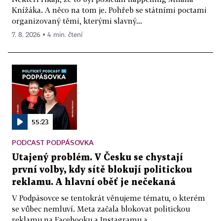
Knížáka. A něco na tom je. Pohřeb se státními poctami
organizovaný těmi, kterými slavný...
7. 8. 2026 ▪ 4 min. čtení
55:23
PODCAST PODPÁSOVKA
Utajený problém. V Česku se chystají
první volby, kdy sítě blokují politickou
reklamu. A hlavní oběť je nečekaná
V Podpásovce se tentokrát věnujeme tématu, o kterém
se vůbec nemluví. Meta začala blokovat politickou
reklamu na Facebooku a Instagramu a...