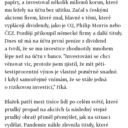
papíry, a investoval několik milionů korun, které
mu ležely na účtu bez užitku. Začal s českými
akciemi firem, které znal, hlavně s těmi, které
vyplácejí dividendy, jako je O2, Philip Morris nebo
ČEZ. Později přikoupil německé firmy a další tituly.
Dnes už má na účtu první peníze z dividend
a tvrdí, že se mu investice zhodnotily mnohem
lépe než na účtu v bance. "Investování se chci
věnovat víc, protože jsem zjistil, že mít pěti-
šestiprocentní výnos je vlastně poměrně snadné.
I když samozřejmě vnímám, že se stále jedná
o rizikovou investici," říká.
Blažek patří mezi tisíce lidí po celém světě, které
prudký propad na akciích (a následný stejně
prudký obrat) přiměl přemýšlet, jak na situaci
vydělat. Pandemie náhle zlevnila tituly, které