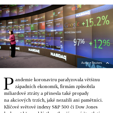
Autor ▪
Reuters
P
andemie koronaviru paralyzovala většinu
západních ekonomik, firmám způsobila
miliardové ztráty a přinesla také propady
na akciových trzích, jaké nezažili ani pamětníci.
Klíčové světové indexy S&P 500 či Dow Jones