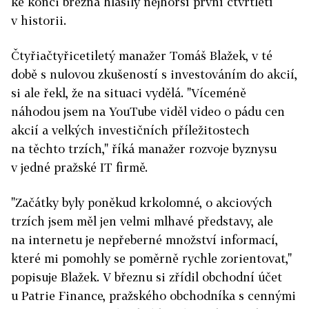
ke konci března hlásily nejhorší první čtvrtletí
v historii.
Čtyřiačtyřicetiletý manažer Tomáš Blažek, v té
době s nulovou zkušeností s investováním do akcií,
si ale řekl, že na situaci vydělá. "Víceméně
náhodou jsem na YouTube viděl video o pádu cen
akcií a velkých investičních příležitostech
na těchto trzích," říká manažer rozvoje byznysu
v jedné pražské IT firmě.
"Začátky byly poněkud krkolomné, o akciových
trzích jsem měl jen velmi mlhavé představy, ale
na internetu je nepřeberné množství informací,
které mi pomohly se poměrně rychle zorientovat,"
popisuje Blažek. V březnu si zřídil obchodní účet
u Patrie Finance, pražského obchodníka s cennými