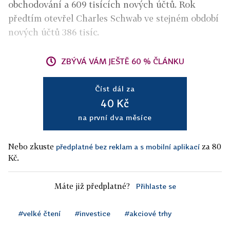
obchodování a 609 tisících nových účtů. Rok
předtím otevřel Charles Schwab ve stejném období
nových účtů 386 tisíc.
ZBÝVÁ VÁM JEŠTĚ 60 % ČLÁNKU
Číst dál za
40 Kč
na první dva měsíce
Nebo zkuste
za 80
předplatné bez reklam a s mobilní aplikací
Kč.
Máte již předplatné?
Přihlaste se
#velké čtení
#investice
#akciové trhy