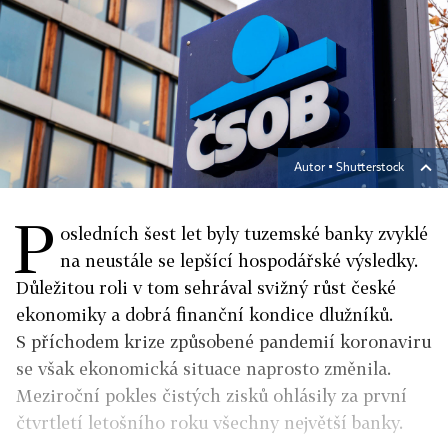
Autor ▪
Shutterstock
P
osledních šest let byly tuzemské banky zvyklé
na neustále se lepšící hospodářské výsledky.
Důležitou roli v tom sehrával svižný růst české
ekonomiky a dobrá finanční kondice dlužníků.
S příchodem krize způsobené pandemií koronaviru
se však ekonomická situace naprosto změnila.
Meziroční pokles čistých zisků ohlásily za první
čtvrtletí letošního roku všechny největší banky.