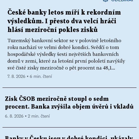
České banky letos míří k rekordním
výsledkům. I přesto dva velcí hráči
hlásí meziroční pokles zisků
Tuzemský bankovní sektor se v polovině letošního
roku nachází ve velmi dobré kondici. Svědčí o tom
hospodářské výsledky šesti největších bankovních
domů v zemi, které za letošní první pololetí navýšily
své čisté zisky meziročně o pět procent na 48,1...
7. 8. 2026 ▪ 6 min. čtení
Zisk ČSOB meziročně stoupl o sedm
procent. Banka zvýšila objem úvěrů i vkladů
6. 8. 2026 ▪ 2 min. čtení
Banky v Česku jsou v dobré kondici, ukázaly