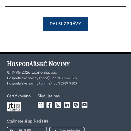
DALŠÍ ZPRÁVY
©
1996-2026
Economia, a.s.
Hospodářské noviny (print) ISSN 0862-9587
Hospodářské noviny (online) ISSN 2787-950X
Certifikováno
Sledujte nás
Stáhněte si aplikaci HN