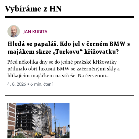
Vybíráme z HN
JAN KUBITA
Hledá se papaláš. Kdo jel v černém BMW s
majákem skrze „Turkovu“ křižovatku?
Před několika dny se do jedné pražské křižovatky
přihnalo obří luxusní BMW se začerněnými skly a
blikajícím majáčkem na střeše. Na červenou...
4. 8. 2026 ▪ 6 min. čtení