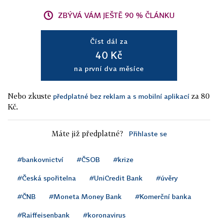
ZBÝVÁ VÁM JEŠTĚ 90 % ČLÁNKU
Číst dál za
40 Kč
na první dva měsíce
Nebo zkuste
za 80
předplatné bez reklam a s mobilní aplikací
Kč.
Máte již předplatné?
Přihlaste se
#bankovnictví
#ČSOB
#krize
#Česká spořitelna
#UniCredit Bank
#úvěry
#ČNB
#Moneta Money Bank
#Komerční banka
#Raiffeisenbank
#koronavirus