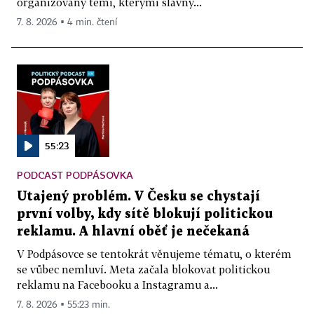
organizovaný těmi, kterými slavný...
7. 8. 2026 ▪ 4 min. čtení
55:23
PODCAST PODPÁSOVKA
Utajený problém. V Česku se chystají
první volby, kdy sítě blokují politickou
reklamu. A hlavní oběť je nečekaná
V Podpásovce se tentokrát věnujeme tématu, o kterém
se vůbec nemluví. Meta začala blokovat politickou
reklamu na Facebooku a Instagramu a...
7. 8. 2026 ▪ 55:23 min.