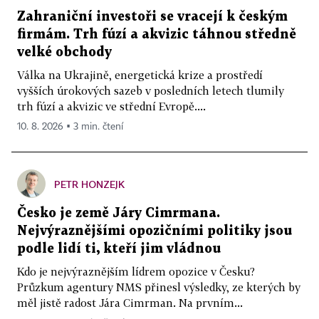
Zahraniční investoři se vracejí k českým
firmám. Trh fúzí a akvizic táhnou středně
velké obchody
Válka na Ukrajině, energetická krize a prostředí
vyšších úrokových sazeb v posledních letech tlumily
trh fúzí a akvizic ve střední Evropě....
10. 8. 2026 ▪ 3 min. čtení
PETR HONZEJK
Česko je země Járy Cimrmana.
Nejvýraznějšími opozičními politiky jsou
podle lidí ti, kteří jim vládnou
Kdo je nejvýraznějším lídrem opozice v Česku?
Průzkum agentury NMS přinesl výsledky, ze kterých by
měl jistě radost Jára Cimrman. Na prvním...