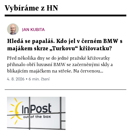
Vybíráme z HN
JAN KUBITA
Hledá se papaláš. Kdo jel v černém BMW s
majákem skrze „Turkovu“ křižovatku?
Před několika dny se do jedné pražské křižovatky
přihnalo obří luxusní BMW se začerněnými skly a
blikajícím majáčkem na střeše. Na červenou...
4. 8. 2026 ▪ 6 min. čtení