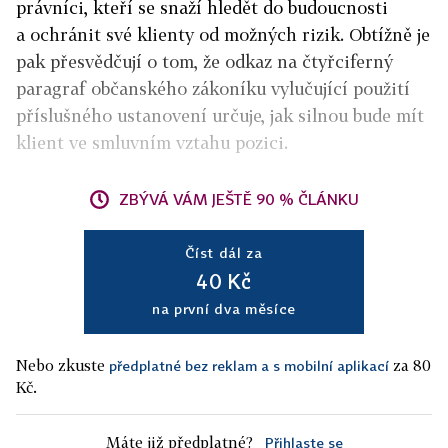
právníci, kteří se snaží hledět do budoucnosti
a ochránit své klienty od možných rizik. Obtížně je
pak přesvědčují o tom, že odkaz na čtyřciferný
paragraf občanského zákoníku vylučující použití
příslušného ustanovení určuje, jak silnou bude mít
klient ve smluvním vztahu pozici.
ZBÝVÁ VÁM JEŠTĚ 90 % ČLÁNKU
Číst dál za
40 Kč
na první dva měsíce
Nebo zkuste
za 80
předplatné bez reklam a s mobilní aplikací
Kč.
Máte již předplatné?
Přihlaste se