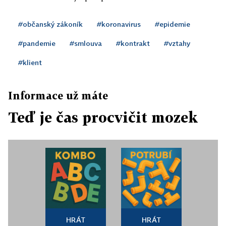
#občanský zákoník
#koronavirus
#epidemie
#pandemie
#smlouva
#kontrakt
#vztahy
#klient
Informace už máte
Teď je čas procvičit mozek
HRÁT
HRÁT