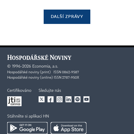
DALŠÍ ZPRÁVY
©
1996-2026
Economia, a.s.
Hospodářské noviny (print) ISSN 0862-9587
Hospodářské noviny (online) ISSN 2787-950X
Certifikováno
Sledujte nás
Stáhněte si aplikaci HN