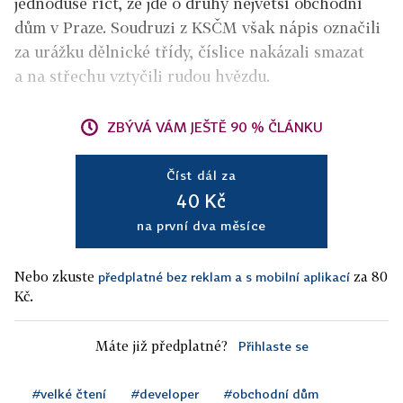
jednoduše říct, že jde o druhý největší obchodní
dům v Praze. Soudruzi z KSČM však nápis označili
za urážku dělnické třídy, číslice nakázali smazat
a na střechu vztyčili rudou hvězdu.
ZBÝVÁ VÁM JEŠTĚ 90 % ČLÁNKU
Číst dál za
40 Kč
na první dva měsíce
Nebo zkuste
za 80
předplatné bez reklam a s mobilní aplikací
Kč.
Máte již předplatné?
Přihlaste se
#velké čtení
#developer
#obchodní dům