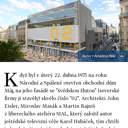
Autor ▪
Amádeus Real
K
dyž byl v úterý 22. dubna 1975 na rohu
Národní a Spálené otevřen obchodní dům
Máj, na jeho fasádě se "švédskou žlutou" (severské
firmy ji stavěly) skvělo číslo "02". Architekti John
Eisler, Miroslav Masák a Martin Rajniš
z libereckého ateliéru SIAL, který založil autor
ještědské televizní věže Karel Hubáček, tím chtěli