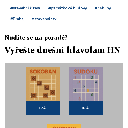
#stavební řízení
#památkové budovy
#nákupy
#Praha
#stavebnictví
Nudíte se na poradě?
Vyřešte dnešní hlavolam HN
HRÁT
HRÁT