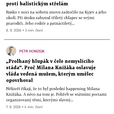
proti balistickým střelám
Rusko v noci na sobotu znovu zaútočilo na Kyjev a jeho
okolí. Při útoku zahynul tříletý chlapec se svými
prarodiči. Jeho rodiče a patnáctiletý...
8. 8. 2026 ▪ 3 min. čtení
PETR HONZEJK
„Prolhaný hlupák v čele nemyslícího
stáda“. Proč Milana Knížáka oslavuje
vláda vedená mužem, kterým umělec
opovrhoval
Někteří říkají, že to byl poslední happening Milana
Knížáka. A něco na tom je. Pohřeb se státními poctami
organizovaný těmi, kterými slavný...
7. 8. 2026 ▪ 4 min. čtení