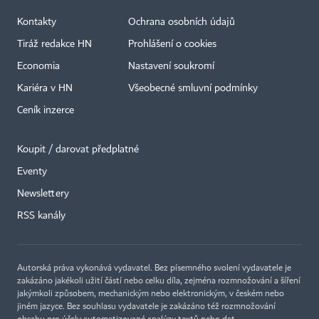
Kontakty
Ochrana osobních údajů
Tiráž redakce HN
Prohlášení o cookies
Economia
Nastavení soukromí
Kariéra v HN
Všeobecné smluvní podmínky
Ceník inzerce
Koupit / darovat předplatné
Eventy
Newslettery
RSS kanály
Autorská práva vykonává vydavatel. Bez písemného svolení vydavatele je
zakázáno jakékoli užití částí nebo celku díla, zejména rozmnožování a šíření
jakýmkoli způsobem, mechanickým nebo elektronickým, v českém nebo
jiném jazyce. Bez souhlasu vydavatele je zakázáno též rozmnožování