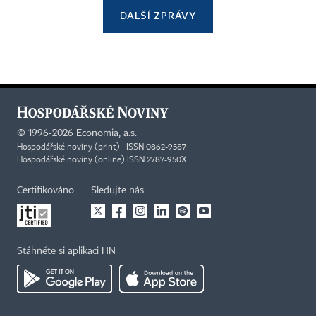
DALŠÍ ZPRÁVY
©
1996-2026
Economia, a.s.
Hospodářské noviny (print) ISSN 0862-9587
Hospodářské noviny (online) ISSN 2787-950X
Certifikováno
Sledujte nás
Stáhněte si aplikaci HN