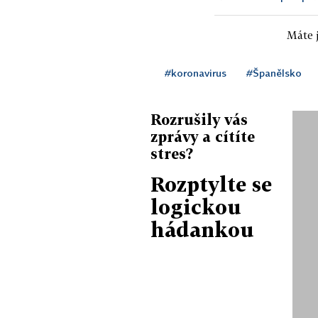
Máte j
#koronavirus
#Španělsko
Rozrušily vás
zprávy a cítíte
stres?
Rozptylte se
logickou
hádankou