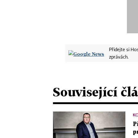
Přidejte si H
zprávách.
Související čl
K
P
p