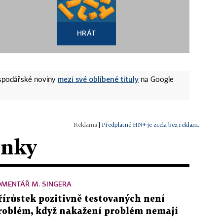
HRÁT
mezi své oblíbené tituly
ospodářské noviny
na Google
|
Předplatné HN+ je zcela bez reklam.
ánky
OMENTÁŘ M. SINGERA
řírůstek pozitivně testovaných není
roblém, když nakažení problém nemají