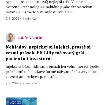
Apple letos zopakuje svůj nejlepší trik. Vezme
ověřenou technologii a nabídne ji jako fantastickou
novinku. Firma to v minulosti udělala v...
7. 8. 2026 ▪ 4 min. čtení
LUDĚK VAINERT
Nehladov, nepíchej si injekci, prostě si
vezmi prášek. Eli Lilly má svatý grál
pacientů i investorů
Injekce si běžní lidé sami píchají jen velmi neradi. Podle
průzkumů má k takové formě užívání léků averzi sedm
z deseti amerických pacientů....
7. 8. 2026 ▪ 4 min. čtení