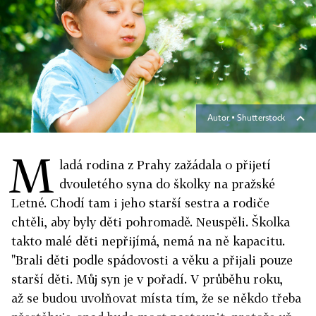
Autor ▪
Shutterstock
M
ladá rodina z Prahy zažádala o přijetí
dvouletého syna do školky na pražské
Letné. Chodí tam i jeho starší sestra a rodiče
chtěli, aby byly děti pohromadě. Neuspěli. Školka
takto malé děti nepřijímá, nemá na ně kapacitu.
"Brali děti podle spádovosti a věku a přijali pouze
starší děti. Můj syn je v pořadí. V průběhu roku,
až se budou uvolňovat místa tím, že se někdo třeba