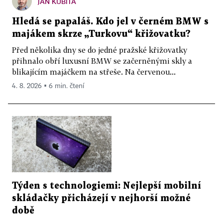
JAN KUBITA
Hledá se papaláš. Kdo jel v černém BMW s
majákem skrze „Turkovu“ křižovatku?
Před několika dny se do jedné pražské křižovatky
přihnalo obří luxusní BMW se začerněnými skly a
blikajícím majáčkem na střeše. Na červenou...
4. 8. 2026 ▪ 6 min. čtení
Týden s technologiemi: Nejlepší mobilní
skládačky přicházejí v nejhorší možné
době