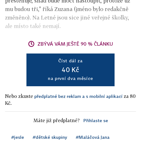
přestěhuje, snad bude moct nastoupit, protože už
mu budou tři," říká Zuzana (jméno bylo redakčně
změněno). Na Letné jsou sice jiné veřejné školky,
ale místo také nemají.
ZBÝVÁ VÁM JEŠTĚ 90 % ČLÁNKU
Číst dál za
40 Kč
na první dva měsíce
Nebo zkuste
za 80
předplatné bez reklam a s mobilní aplikací
Kč.
Máte již předplatné?
Přihlaste se
#jesle
#dětské skupiny
#Maláčová Jana