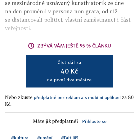
se mezinárodně uznávaný kunsthistorik ze dne
na den proměnil v persona non grata, od níž
se distancovali politici, vlastní zaměstnanci i část
veřejnosti.
ZBÝVÁ VÁM JEŠTĚ 95 % ČLÁNKU
Číst dál za
40 Kč
na první dva měsíce
Nebo zkuste
za 80
předplatné bez reklam a s mobilní aplikací
Kč.
Máte již předplatné?
Přihlaste se
#kultura
#umění
#Fajt Jiří