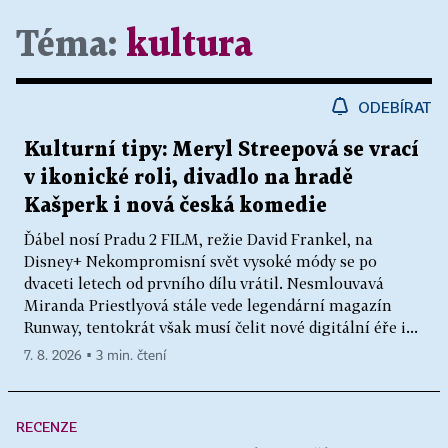
Téma:
kultura
ODEBÍRAT
Kulturní tipy: Meryl Streepová se vrací
v ikonické roli, divadlo na hradě
Kašperk i nová česká komedie
Ďábel nosí Pradu 2 FILM, režie David Frankel, na
Disney+ Nekompromisní svět vysoké módy se po
dvaceti letech od prvního dílu vrátil. Nesmlouvavá
Miranda Priestlyová stále vede legendární magazín
Runway, tentokrát však musí čelit nové digitální éře i...
7. 8. 2026 ▪ 3 min. čtení
RECENZE