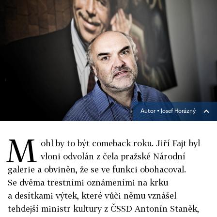
Autor ▪
Josef Horázný
M
ohl by to být comeback roku. Jiří Fajt byl
vloni odvolán z čela pražské Národní
galerie a obviněn, že se ve funkci obohacoval.
Se dvěma trestními oznámeními na krku
a desítkami výtek, které vůči němu vznášel
tehdejší ministr kultury z ČSSD Antonín Staněk,