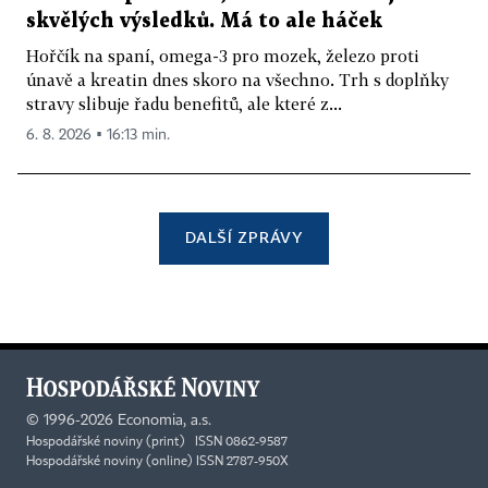
skvělých výsledků. Má to ale háček
Hořčík na spaní, omega-3 pro mozek, železo proti
únavě a kreatin dnes skoro na všechno. Trh s doplňky
stravy slibuje řadu benefitů, ale které z...
6. 8. 2026 ▪ 16:13 min.
DALŠÍ ZPRÁVY
©
1996-2026
Economia, a.s.
Hospodářské noviny (print) ISSN 0862-9587
Hospodářské noviny (online) ISSN 2787-950X