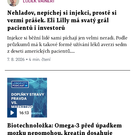
LUDĚK VAINERT
Nehladov, nepíchej si injekci, prostě si
vezmi prášek. Eli Lilly má svatý grál
pacientů i investorů
Injekce si běžní lidé sami píchají jen velmi neradi. Podle
průzkumů má k takové formě užívání léků averzi sedm
z deseti amerických pacientů....
7. 8. 2026 ▪ 4 min. čtení
16:13
Biotechnoložka: Omega-3 před úpadkem
mozku nepomohou, kreatin dosahuje