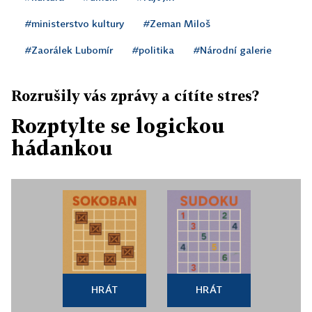
#ministerstvo kultury
#Zeman Miloš
#Zaorálek Lubomír
#politika
#Národní galerie
Rozrušily vás zprávy a cítíte stres?
Rozptylte se logickou
hádankou
HRÁT
HRÁT