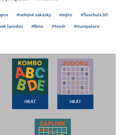
upce
#veřejné zakázky
#mýto
#Švachula Jiří
nek Jaroslav
#Brno
#tendr
#manipulace
HRÁT
HRÁT