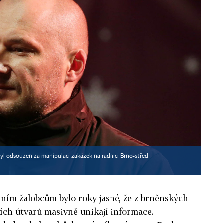
byl odsouzen za manipulaci zakázek na radnici Brno-střed
ím žalobcům bylo roky jasné, že z brněnských
ních útvarů masivně unikají informace.