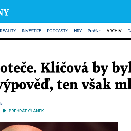
ARCHIV
REALITY
INVESTICE
PODCASTY
HRY
PročNe
D
poteče. Klíčová by by
výpověď, ten však ml
ek
PŘEHRÁT ČLÁNEK