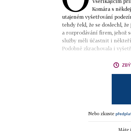
Všeříkajícím př
Komára s někdej
utajeném vyšetřování podezír
tehdy řekl, že se doslechl, že
a rozprodávání firem, jehož 
služby měli účastnit i někteří
Podobně zkrachovala i vyšetř
ZBÝ
Nebo zkuste
předpla
Máte j