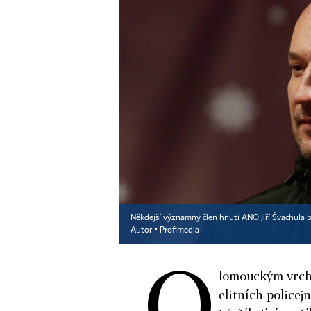
Někdejší významný člen hnutí ANO Jiří Švachula 
Autor ▪
Profimedia
O
lomouckým vrchn
elitních policej