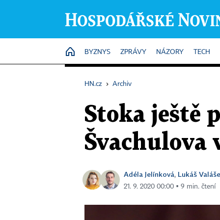
HOME
BYZNYS
ZPRÁVY
NÁZORY
TECH
HN.cz
›
Archiv
Stoka ještě 
Švachulova 
Adéla Jelínková
Lukáš Valáš
,
21. 9. 2020 00:00 ▪ 9 min. čtení