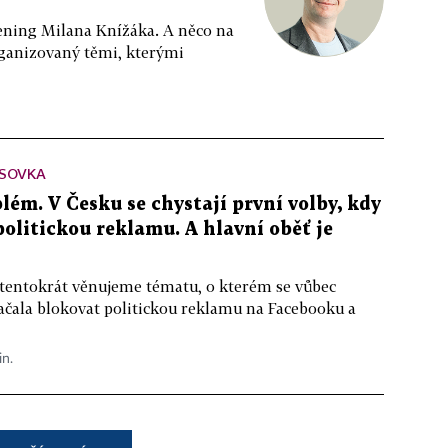
ppening Milana Knížáka. A něco na
rganizovaný těmi, kterými
SOVKA
lém. V Česku se chystají první volby, kdy
 politickou reklamu. A hlavní oběť je
 tentokrát věnujeme tématu, o kterém se vůbec
ačala blokovat politickou reklamu na Facebooku a
in.