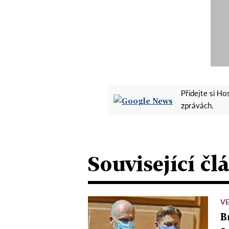
Přidejte si H
zprávách.
Související čl
VE
B