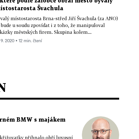
 které podle žalobce obral město bývalý
ístostarosta Švachula
valý místostarosta Brna-střed Jiří Švachula (za ANO)
 bude u soudu zpovídat i z toho, že manipuloval
kázky městských firem. Skupina kolem...
 9. 2020 ▪ 12 min. čtení
N
 černém BMW s majákem
 křižovatky přihnalo obří luxusní