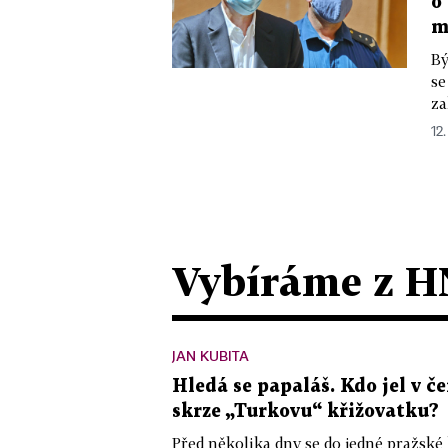
o
m
Bý
se
za
12.
Vybíráme z H
JAN KUBITA
Hledá se papaláš. Kdo jel v
skrze „Turkovu“ křižovatku?
Před několika dny se do jedné pražské