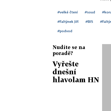
#velké čtení
#soud
#kor
#Faltýnek Jiří
#BIS
#Faltý
#podvod
Nudíte se na
poradě?
Vyřešte
dnešní
hlavolam HN