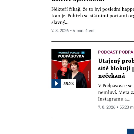
Někteří říkají, že to byl poslední ha
tom je. Pohřeb se státními poctami o
slavný...
7. 8. 2026 ▪ 4 min. čtení
PODCAST PODPÁ
Utajený prob
sítě blokují
nečekaná
55:23
V Podpásovce se
nemluví. Meta z
Instagramu a...
7. 8. 2026 ▪ 55:23 m