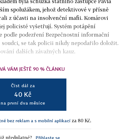
íkladem byla schůzka státního zástupce Pavla
ším spolužákem, jehož detektivové v přísně
ali z účasti na insolvenční mafii. Komárovi
 jej policisté vyšetřují. Systém potápění
se podle podezření Bezpečnostní informační
 soudci, se tak policii nikdy nepodařilo doložit.
ování dalších závažných kauz.
VÁ VÁM JEŠTĚ 90 % ČLÁNKU
Číst dál za
40 Kč
na první dva měsíce
za 80 Kč.
tné bez reklam a s mobilní aplikací
iž předplatné?
Přihlaste se