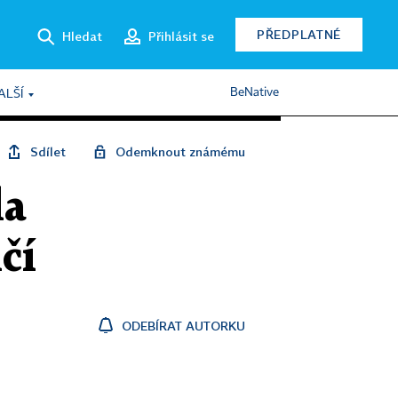
PŘEDPLATNÉ
Hledat
Přihlásit se
BeNative
ALŠÍ
Sdílet
Odemknout známému
la
čí
ODEBÍRAT AUTORKU