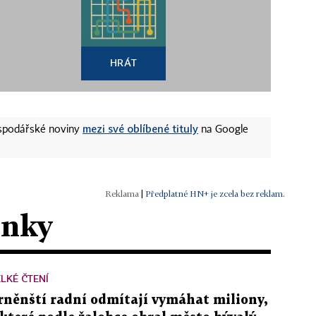
HRÁT
mezi své oblíbené tituly
ospodářské noviny
na Google
|
Předplatné HN+ je zcela bez reklam.
ánky
LKÉ ČTENÍ
rněnští radní odmítají vymáhat miliony,