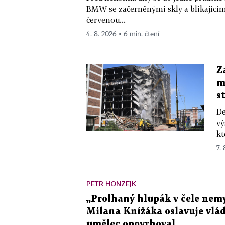
BMW se začerněnými skly a blikající
červenou...
4. 8. 2026 ▪ 6 min. čtení
Z
m
s
De
vý
kt
7.
PETR HONZEJK
„Prolhaný hlupák v čele nemy
Milana Knížáka oslavuje vlá
umělec opovrhoval