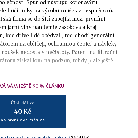
společnosti Spur od nástupu koronaviru
ale hučí linky na výrobu roušek a respirátorů.
řská firma se do šití zapojila mezi prvními
em jarní vlny pandemie zásobovala kraj
, kde dříve lidé obědvali, teď chodí generální
átorem na obličeji, ochrannou čepicí a návleky
roušek nedostaly nečistoty. Patent na filtrační
átorů získal loni na podzim, tehdy ji ale ještě
VÁ VÁM JEŠTĚ 90 % ČLÁNKU
Číst dál za
40 Kč
na první dva měsíce
za 80 Kč.
tné bez reklam a s mobilní aplikací