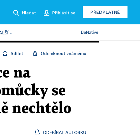
PŘEDPLATNÉ
Hledat
Přihlásit se
BeNative
ALŠÍ
Sdílet
Odemknout známému
ce na
omůcky se
ě nechtělo
ODEBÍRAT AUTORKU