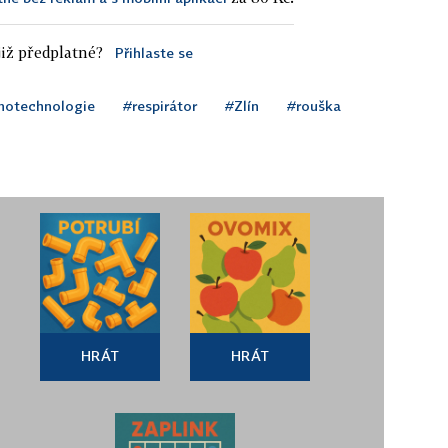
iž předplatné?
Přihlaste se
notechnologie
#respirátor
#Zlín
#rouška
HRÁT
HRÁT