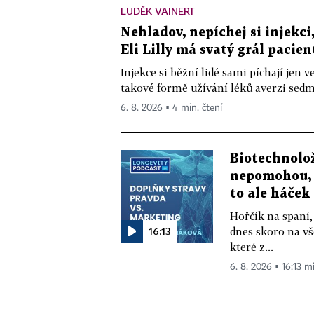
LUDĚK VAINERT
Nehladov, nepíchej si injekci,
Eli Lilly má svatý grál pacien
Injekce si běžní lidé sami píchají jen
takové formě užívání léků averzi sedm 
6. 8. 2026 ▪ 4 min. čtení
Biotechnolo
nepomohou, 
to ale háček
Hořčík na spaní,
16:13
dnes skoro na vš
které z...
6. 8. 2026 ▪ 16:13 m