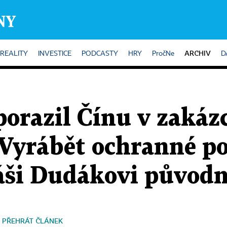
ARCHIV
REALITY
INVESTICE
PODCASTY
HRY
PročNe
D
porazil Čínu v zakáz
. Vyrábět ochranné p
ši Dudákovi původn
PŘEHRÁT ČLÁNEK