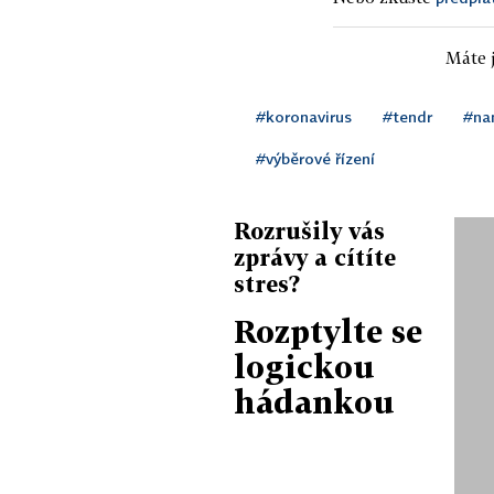
Máte j
#koronavirus
#tendr
#na
#výběrové řízení
Rozrušily vás
zprávy a cítíte
stres?
Rozptylte se
logickou
hádankou