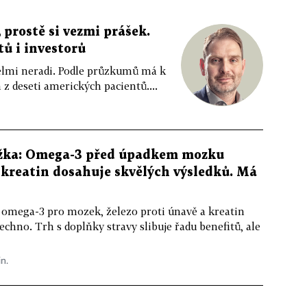
 prostě si vezmi prášek.
tů i investorů
 velmi neradi. Podle průzkumů má k
z deseti amerických pacientů....
žka: Omega-3 před úpadkem mozku
kreatin dosahuje skvělých výsledků. Má
 omega-3 pro mozek, železo proti únavě a kreatin
echno. Trh s doplňky stravy slibuje řadu benefitů, ale
in.