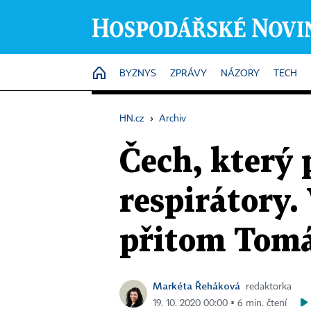
HOME
BYZNYS
ZPRÁVY
NÁZORY
TECH
HN.cz
›
Archiv
Čech, který 
respirátory
přitom Tomá
Markéta Řeháková
redaktorka
19. 10. 2020 00:00 ▪ 6 min. čtení