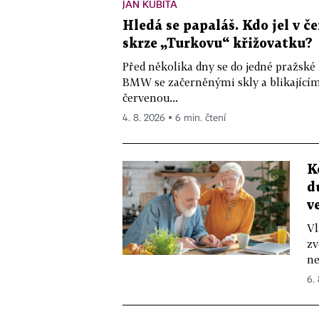
JAN KUBITA
Hledá se papaláš. Kdo jel v
skrze „Turkovu“ křižovatku?
Před několika dny se do jedné pražské
BMW se začerněnými skly a blikající
červenou...
4. 8. 2026 ▪ 6 min. čtení
K
d
v
Vl
zv
ne
6.