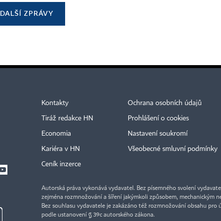
DALŠÍ ZPRÁVY
Kontakty
Ochrana osobních údajů
Tiráž redakce HN
Prohlášení o cookies
Economia
Nastavení soukromí
Kariéra v HN
Všeobecné smluvní podmínky
Ceník inzerce
Autorská práva vykonává vydavatel. Bez písemného svolení vydavatele 
zejména rozmnožování a šíření jakýmkoli způsobem, mechanickým ne
Bez souhlasu vydavatele je zakázáno též rozmnožování obsahu pro 
podle ustanovení § 39c autorského zákona.