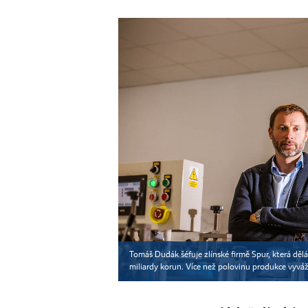
Tomáš Dudák šéfuje zlínské firmě Spur, která děl
miliardy korun. Více než polovinu produkce vyváž