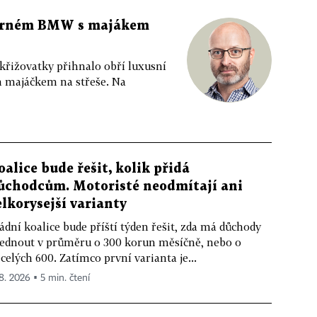
 černém BMW s majákem
 křižovatky přihnalo obří luxusní
m majáčkem na střeše. Na
oalice bude řešit, kolik přidá
ůchodcům. Motoristé neodmítají ani
elkorysejší varianty
ádní koalice bude příští týden řešit, zda má důchody
ednout v průměru o 300 korun měsíčně, nebo o
celých 600. Zatímco první varianta je...
 8. 2026 ▪ 5 min. čtení