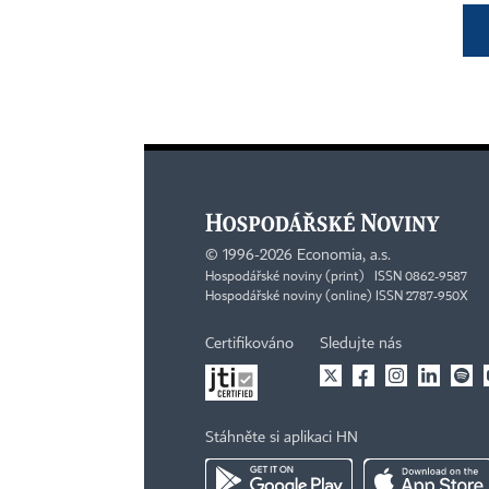
©
1996-2026
Economia, a.s.
Hospodářské noviny (print) ISSN 0862-9587
Hospodářské noviny (online) ISSN 2787-950X
Certifikováno
Sledujte nás
Stáhněte si aplikaci HN