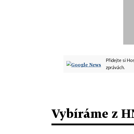
Přidejte si H
zprávách.
Vybíráme z H