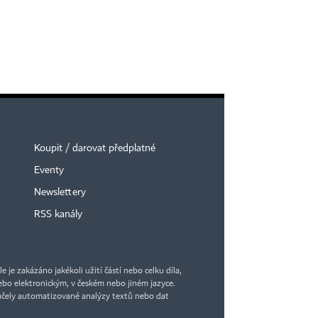
Koupit / darovat předplatné
Eventy
Newslettery
RSS kanály
je zakázáno jakékoli užití částí nebo celku díla,
bo elektronickým, v českém nebo jiném jazyce.
účely automatizované analýzy textů nebo dat