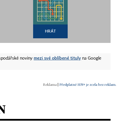
HRÁT
mezi své oblíbené tituly
ospodářské noviny
na Google
|
Předplatné HN+ je zcela bez reklam.
N