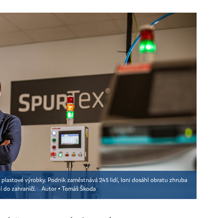
á plastové výrobky. Podnik zaměstnává 245 lidí, loni dosáhl obratu zhruba
í do zahraničí.
Autor ▪
Tomáš Škoda