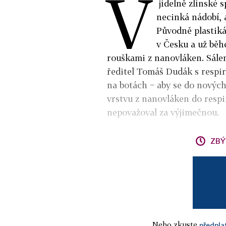
V
jídelně zlínské 
necinká nádobí, 
Původně plastiká
v Česku a už běh
rouškami z nanovláken. Sálem
ředitel Tomáš Dudák s respir
na botách − aby se do nových 
vrstvu z nanovláken do respir
nepovažoval za výjimečnou.
ZBÝ
Nebo zkuste
předpla