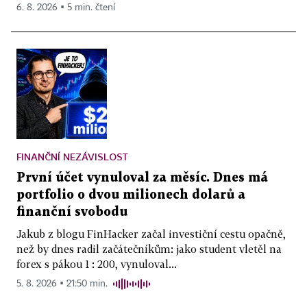
6. 8. 2026 ▪ 5 min. čtení
FINANČNÍ NEZÁVISLOST
První účet vynuloval za měsíc. Dnes má
portfolio o dvou milionech dolarů a
finanční svobodu
Jakub z blogu FinHacker začal investiční cestu opačně,
než by dnes radil začátečníkům: jako student vletěl na
forex s pákou 1 : 200, vynuloval...
5. 8. 2026 ▪ 21:50 min.