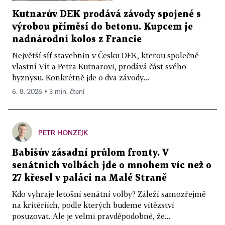
Kutnarův DEK prodává závody spojené s
výrobou příměsí do betonu. Kupcem je
nadnárodní kolos z Francie
Největší síť stavebnin v Česku DEK, kterou společně
vlastní Vít a Petra Kutnarovi, prodává část svého
byznysu. Konkrétně jde o dva závody...
6. 8. 2026 ▪ 3 min. čtení
PETR HONZEJK
Babišův zásadní průlom fronty. V
senátních volbách jde o mnohem víc než o
27 křesel v paláci na Malé Straně
Kdo vyhraje letošní senátní volby? Záleží samozřejmě
na kritériích, podle kterých budeme vítězství
posuzovat. Ale je velmi pravděpodobné, že...