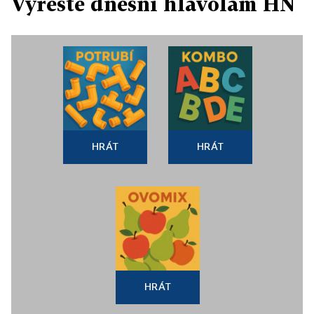
Vyřešte dnešní hlavolam HN
HRÁT
HRÁT
HRÁT