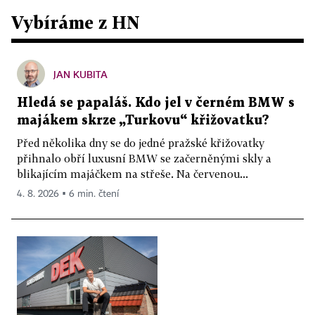
Vybíráme z HN
JAN KUBITA
Hledá se papaláš. Kdo jel v černém BMW s
majákem skrze „Turkovu“ křižovatku?
Před několika dny se do jedné pražské křižovatky
přihnalo obří luxusní BMW se začerněnými skly a
blikajícím majáčkem na střeše. Na červenou...
4. 8. 2026 ▪ 6 min. čtení