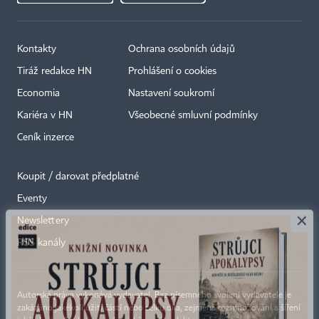
Kontakty
Ochrana osobních údajů
Tiráž redakce HN
Prohlášení o cookies
Economia
Nastavení soukromí
Kariéra v HN
Všeobecné smluvní podmínky
Ceník inzerce
Koupit / darovat předplatné
Eventy
×
Newslettery
RSS kanály
Autorská práva vykonává vydavatel. Bez písemného svolení vydavatele je
zakázáno jakékoli užití částí nebo celku díla, zejména rozmnožování a šíření