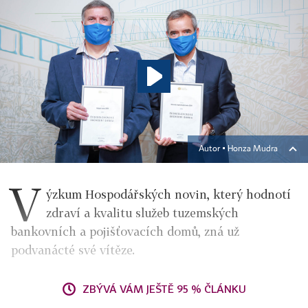
Autor ▪
Honza Mudra
V
ýzkum Hospodářských novin, který hodnotí
zdraví a kvalitu služeb tuzemských
bankovních a pojišťovacích domů, zná už
podvanácté své vítěze.
ZBÝVÁ VÁM JEŠTĚ 95 % ČLÁNKU