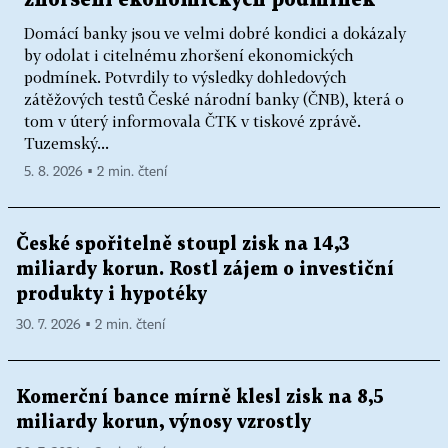
zhoršení ekonomických podmínek
Domácí banky jsou ve velmi dobré kondici a dokázaly
by odolat i citelnému zhoršení ekonomických
podmínek. Potvrdily to výsledky dohledových
zátěžových testů České národní banky (ČNB), která o
tom v úterý informovala ČTK v tiskové zprávě.
Tuzemský...
5. 8. 2026 ▪ 2 min. čtení
České spořitelně stoupl zisk na 14,3
miliardy korun. Rostl zájem o investiční
produkty i hypotéky
30. 7. 2026 ▪ 2 min. čtení
Komerční bance mírně klesl zisk na 8,5
miliardy korun, výnosy vzrostly