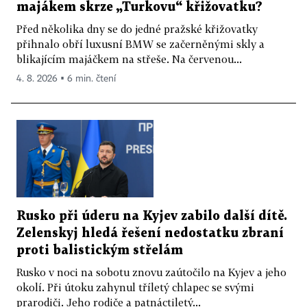
majákem skrze „Turkovu“ křižovatku?
Před několika dny se do jedné pražské křižovatky
přihnalo obří luxusní BMW se začerněnými skly a
blikajícím majáčkem na střeše. Na červenou...
4. 8. 2026 ▪ 6 min. čtení
Rusko při úderu na Kyjev zabilo další dítě.
Zelenskyj hledá řešení nedostatku zbraní
proti balistickým střelám
Rusko v noci na sobotu znovu zaútočilo na Kyjev a jeho
okolí. Při útoku zahynul tříletý chlapec se svými
prarodiči. Jeho rodiče a patnáctiletý...