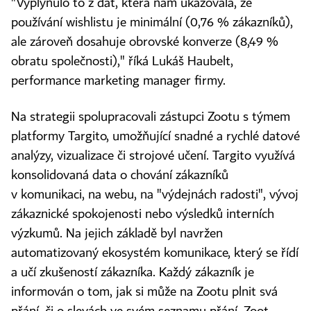
"Vyplynulo to z dat, která nám ukazovala, že
používání wishlistu je minimální (0,76 % zákazníků),
ale zároveň dosahuje obrovské konverze (8,49 %
obratu společnosti)," říká Lukáš Haubelt,
performance marketing manager firmy.
Na strategii spolupracovali zástupci Zootu s týmem
platformy Targito, umožňující snadné a rychlé datové
analýzy, vizualizace či strojové učení. Targito využívá
konsolidovaná data o chování zákazníků
v komunikaci, na webu, na "výdejnách radosti", vývoj
zákaznické spokojenosti nebo výsledků interních
výzkumů. Na jejich základě byl navržen
automatizovaný ekosystém komunikace, který se řídí
a učí zkušeností zákazníka. Každý zákazník je
informován o tom, jak si může na Zootu plnit svá