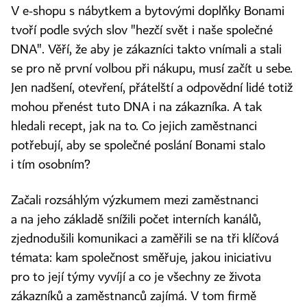
V e-shopu s nábytkem a bytovými doplňky Bonami
tvoří podle svých slov "hezčí svět i naše společné
DNA". Věří, že aby je zákazníci takto vnímali a stali
se pro ně první volbou při nákupu, musí začít u sebe.
Jen nadšení, otevření, přátelští a odpovědní lidé totiž
mohou přenést tuto DNA i na zákazníka. A tak
hledali recept, jak na to. Co jejich zaměstnanci
potřebují, aby se společné poslání Bonami stalo
i tím osobním?
Začali rozsáhlým výzkumem mezi zaměstnanci
a na jeho základě snížili počet interních kanálů,
zjednodušili komunikaci a zaměřili se na tři klíčová
témata: kam společnost směřuje, jakou iniciativu
pro to její týmy vyvíjí a co je všechny ze života
zákazníků a zaměstnanců zajímá. V tom firmě