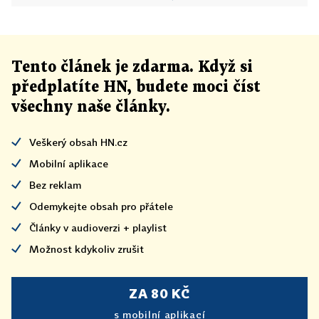
Tento článek
je
zdarma. Když si
předplatíte HN, budete moci číst
všechny naše články
.
Veškerý obsah HN.cz
Mobilní aplikace
Bez reklam
Odemykejte obsah pro přátele
Články v audioverzi + playlist
Možnost kdykoliv zrušit
ZA 80 KČ
s mobilní aplikací