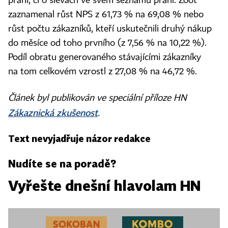
přání, či o slevách ve svém seznamu přání. Zoot
zaznamenal růst NPS z 61,73 % na 69,08 % nebo
růst počtu zákazníků, kteří uskutečnili druhý nákup
do měsíce od toho prvního (z 7,56 % na 10,22 %).
Podíl obratu generovaného stávajícími zákazníky
na tom celkovém vzrostl z 27,08 % na 46,72 %.
Článek byl publikován ve speciální příloze HN
Zákaznická zkušenost
.
Text nevyjadřuje názor redakce
Nudíte se na poradě?
Vyřešte dnešní hlavolam HN