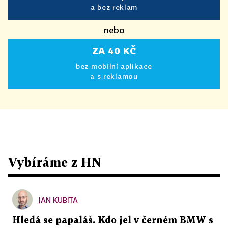
a bez reklam
nebo
ZA 40 KČ
bez mobilní aplikace
a s reklamou
Vybíráme z HN
JAN KUBITA
Hledá se papaláš. Kdo jel v černém BMW s