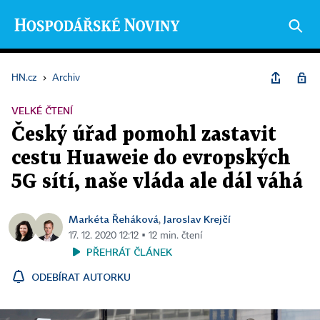
HN.cz
›
Archiv
VELKÉ ČTENÍ
Český úřad pomohl zastavit
cestu Huaweie do evropských
5G sítí, naše vláda ale dál váhá
Markéta Řeháková
Jaroslav Krejčí
,
17. 12. 2020 12:12 ▪ 12 min. čtení
PŘEHRÁT ČLÁNEK
ODEBÍRAT AUTORKU