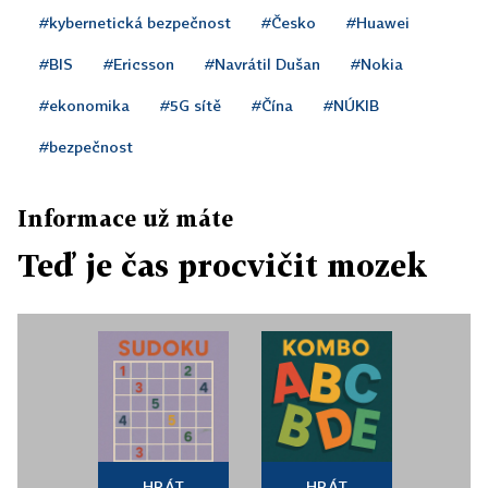
#kybernetická bezpečnost
#Česko
#Huawei
#BIS
#Ericsson
#Navrátil Dušan
#Nokia
#ekonomika
#5G sítě
#Čína
#NÚKIB
#bezpečnost
Informace už máte
Teď je čas procvičit mozek
HRÁT
HRÁT