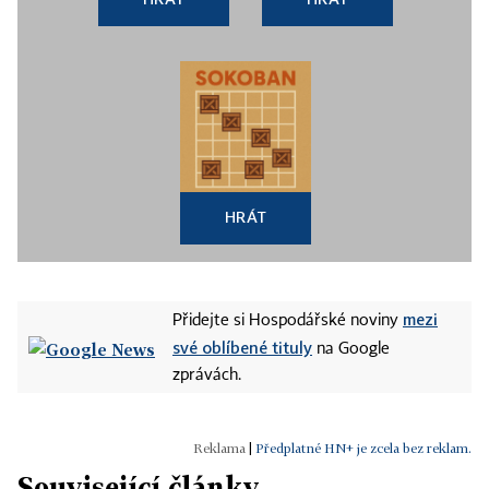
HRÁT
mezi
Přidejte si Hospodářské noviny
své oblíbené tituly
na Google
zprávách.
|
Předplatné HN+ je zcela bez reklam.
Související články