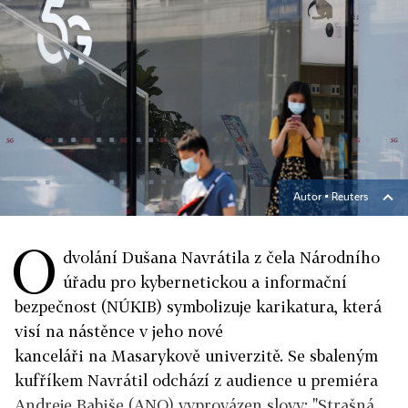
Autor ▪
Reuters
O
dvolání Dušana Navrátila z čela Národního
úřadu pro kybernetickou a informační
bezpečnost (NÚKIB) symbolizuje karikatura, která
visí na nástěnce v jeho nové
kanceláři na Masarykově univerzitě. Se sbaleným
kufříkem Navrátil odchází z au­dience u premiéra
Andreje Babiše (ANO) vyprovázen slovy: "Strašná