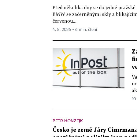
Před několika dny se do jedné pražské
BMW se začerněnými skly a blikající
červenou...
4. 8. 2026 ▪ 6 min. čtení
Z
f
v
Vá
úr
ak
10
PETR HONZEJK
Česko je země Járy Cimrmana