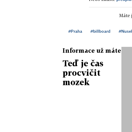
Máte j
#Praha
#billboard
#Nuse
Informace už máte
Teď je čas
procvičit
mozek