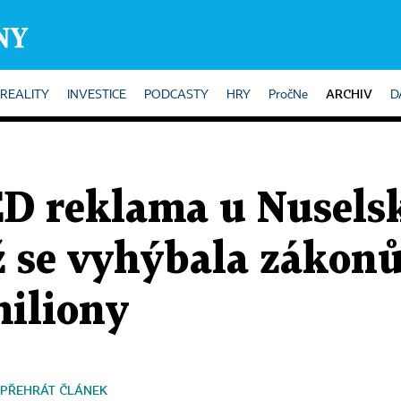
ARCHIV
REALITY
INVESTICE
PODCASTY
HRY
PročNe
D
ED reklama u Nusels
yž se vyhýbala zákon
miliony
PŘEHRÁT ČLÁNEK