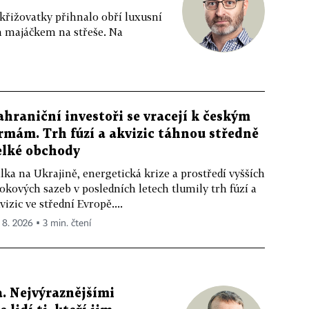
 křižovatky přihnalo obří luxusní
m majáčkem na střeše. Na
ahraniční investoři se vracejí k českým
irmám. Trh fúzí a akvizic táhnou středně
elké obchody
lka na Ukrajině, energetická krize a prostředí vyšších
okových sazeb v posledních letech tlumily trh fúzí a
vizic ve střední Evropě....
. 8. 2026 ▪ 3 min. čtení
. Nejvýraznějšími