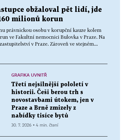
stupce obžaloval pět lidí, jde
160 milionů korun
jednu právnickou osobu v korupční kauze kolem
run ve Fakultní nemocnici Bulovka v Praze. Na
astupitelství v Praze. Zároveň ve stejném...
GRAFIKA UVNITŘ
Třetí nejsilnější pololetí v
historii. Češi berou trh s
novostavbami útokem, jen v
Praze a Brně zmizely z
nabídky tisíce bytů
30. 7. 2026 ▪ 4 min. čtení