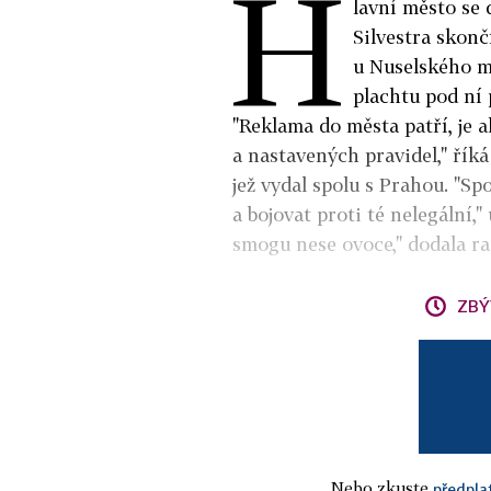
H
lavní město se 
Silvestra skonč
u Nuselského m
plachtu pod ní
"Reklama do města patří, je a
a nastavených pravidel," řík
jež vydal spolu s Prahou. "S
a bojovat proti té nelegální,
smogu nese ovoce," dodala ra
ZBÝ
Nebo zkuste
předpla