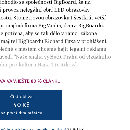
dohodlo se společností BigBoard, že na
í provoz nelegální obří LED obrazovky
ostu. Stometrovou obrazovku i šestkrát větší
 pronajímá firma BigMedia, dcera BigBoardu.
le potřeba, aby se tak dělo v rámci zákona
á majitel BigBoardu Richard Fuxa v prohlášení,
polečně s městem chceme hájit legální reklamu
" uvedl. "Naše snaha vyčistit Prahu od vizuálního
dní pro kulturu Hana Třeštíková.
VÁ VÁM JEŠTĚ 80 % ČLÁNKU
Číst dál za
40 Kč
na první dva měsíce
za 80 Kč.
tné bez reklam a s mobilní aplikací