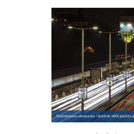
Stometrovou obrazovku i šestkrát větší plachtu 