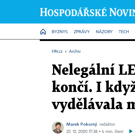
HOME
BYZNYS
ZPRÁVY
NÁZORY
TECH
HN.cz
›
Archiv
Nelegální L
končí. I kd
vydělávala 
Marek Pokorný
redaktor
22. 12. 2020 17:38 ▪ 4 min. čtení