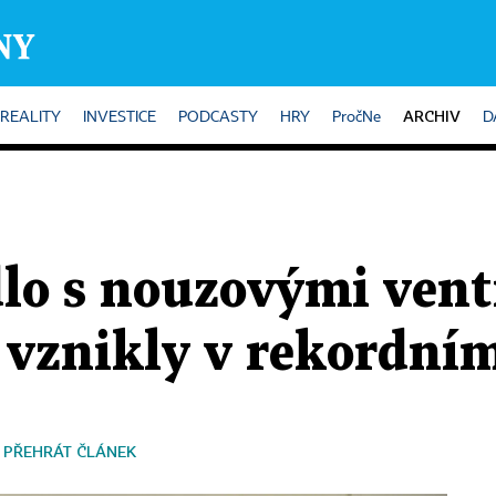
ARCHIV
REALITY
INVESTICE
PODCASTY
HRY
PročNe
D
lo s nouzovými venti
 vznikly v rekordním
PŘEHRÁT ČLÁNEK