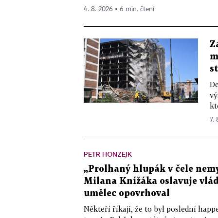
4. 8. 2026 ▪ 6 min. čtení
Z
m
s
De
vý
kt
7.
PETR HONZEJK
„Prolhaný hlupák v čele nemy
Milana Knížáka oslavuje vlá
umělec opovrhoval
Někteří říkají, že to byl poslední ha