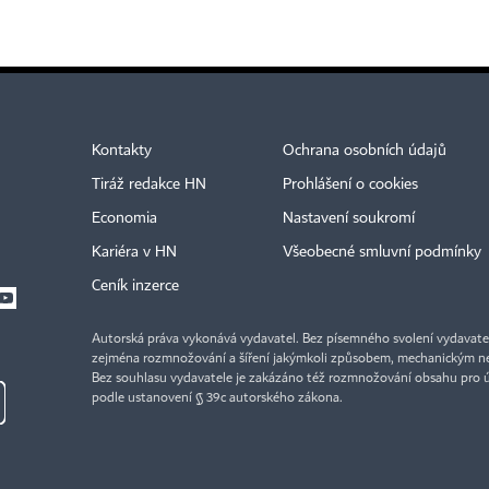
Kontakty
Ochrana osobních údajů
Tiráž redakce HN
Prohlášení o cookies
Economia
Nastavení soukromí
Kariéra v HN
Všeobecné smluvní podmínky
Ceník inzerce
Autorská práva vykonává vydavatel. Bez písemného svolení vydavatele 
zejména rozmnožování a šíření jakýmkoli způsobem, mechanickým ne
Bez souhlasu vydavatele je zakázáno též rozmnožování obsahu pro 
podle ustanovení § 39c autorského zákona.