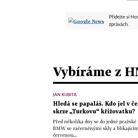
Přidejte si H
zprávách.
Vybíráme z H
JAN KUBITA
Hledá se papaláš. Kdo jel v
skrze „Turkovu“ křižovatku?
Před několika dny se do jedné pražské
BMW se začerněnými skly a blikající
červenou...