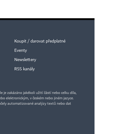
Koupit / darovat předplatné
Eventy
×
Newslettery
RSS kanály
je zakázáno jakékoli užití částí nebo celku díla,
bo elektronickým, v českém nebo jiném jazyce.
účely automatizované analýzy textů nebo dat