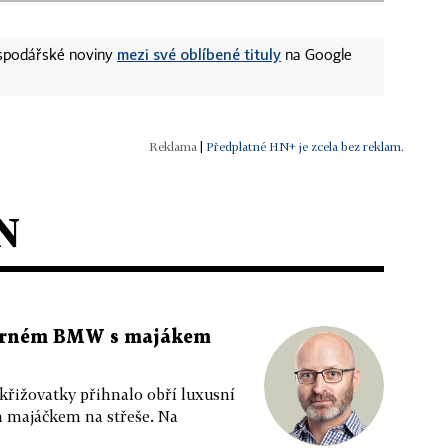
mezi své oblíbené tituly
ospodářské noviny
na Google
|
Předplatné HN+ je zcela bez reklam.
N
 černém BMW s majákem
 křižovatky přihnalo obří luxusní
m majáčkem na střeše. Na