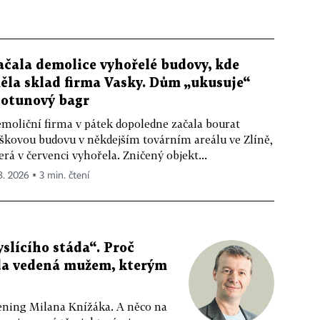
ačala demolice vyhořelé budovy, kde
ěla sklad firma Vasky. Dům „ukusuje“
totunový bagr
moliční firma v pátek dopoledne začala bourat
škovou budovu v někdejším továrním areálu ve Zlíně,
erá v červenci vyhořela. Zničený objekt...
 8. 2026 ▪ 3 min. čtení
slícího stáda“. Proč
da vedená mužem, kterým
ppening Milana Knížáka. A něco na