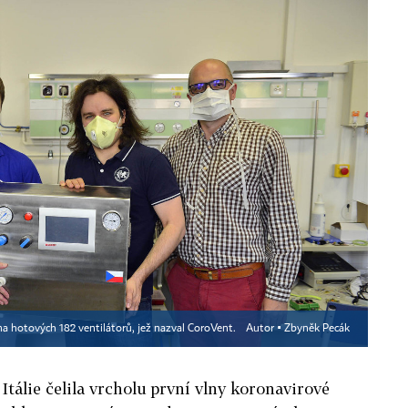
 hotových 182 ventilátorů, jež nazval CoroVent.
Autor ▪
Zbyněk Pecák
 Itálie čelila vrcholu první vlny koronavirové