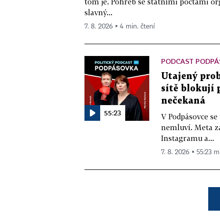
tom je. Pohřeb se státními poctami o
slavný...
7. 8. 2026 ▪ 4 min. čtení
PODCAST PODPÁ
Utajený prob
sítě blokují
nečekaná
55:23
V Podpásovce se
nemluví. Meta z
Instagramu a...
7. 8. 2026 ▪ 55:23 m