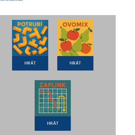
HRÁT
HRÁT
HRÁT