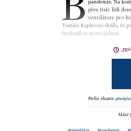
B
pandemie. Na komp
přes tisíc lidí de
ventilátory pro l
Tomáši Kaplerovi došlo, že p
Rozhodl se proto jednat.
ZBÝ
Nebo zkuste
předpla
Máte j
#ventilátor
#pandemie
#