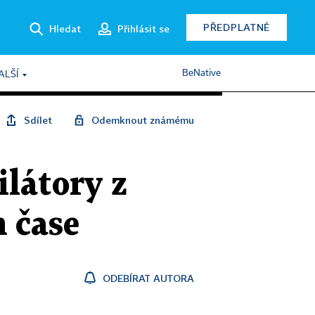
PŘEDPLATNÉ
Hledat
Přihlásit se
BeNative
ALŠÍ
Sdílet
Odemknout známému
látory z
 čase
ODEBÍRAT AUTORA