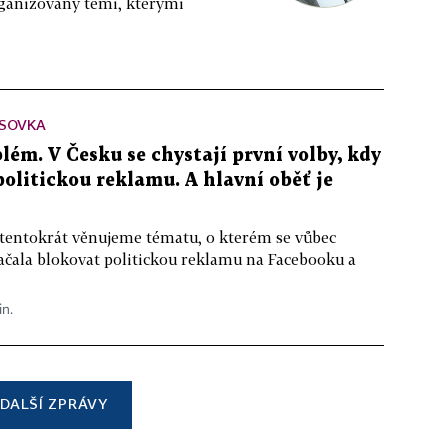
rganizovaný těmi, kterými
SOVKA
lém. V Česku se chystají první volby, kdy
 politickou reklamu. A hlavní oběť je
 tentokrát věnujeme tématu, o kterém se vůbec
ačala blokovat politickou reklamu na Facebooku a
in.
DALŠÍ ZPRÁVY