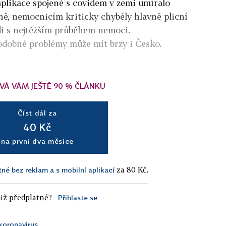
likace spojené s covidem v zemi umíralo
nně, nemocnicím kriticky chyběly hlavně plicní
idi s nejtěžším průběhem nemoci.
odobné problémy může mít brzy i Česko.
VÁ VÁM JEŠTĚ 90 % ČLÁNKU
Číst dál za
40 Kč
na první dva měsíce
za 80 Kč.
tné bez reklam a s mobilní aplikací
iž předplatné?
Přihlaste se
koronavirus