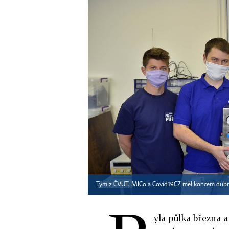
Tým z ČVUT, MICo a Covid19CZ měl koncem dubna
yla půlka března a