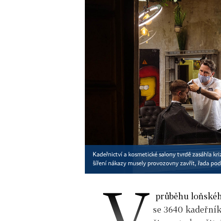
Kadeřnictví a kosmetické salony tvrdě zasáhla kr
šíření nákazy musely provozovny zavřít, řada pod
V
průběhu loňského
se 3640 kadeřník