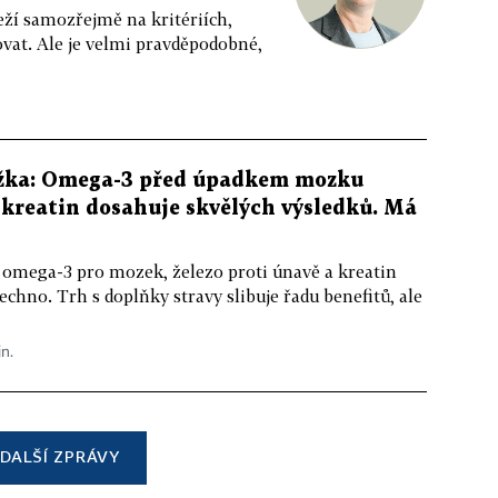
eží samozřejmě na kritériích,
vat. Ale je velmi pravděpodobné,
žka: Omega-3 před úpadkem mozku
kreatin dosahuje skvělých výsledků. Má
 omega-3 pro mozek, železo proti únavě a kreatin
echno. Trh s doplňky stravy slibuje řadu benefitů, ale
in.
DALŠÍ ZPRÁVY