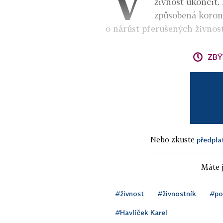
živnost ukončit.
způsobená koron
o nárůst přerušených živnost
ZBÝ
Nebo zkuste
předpla
Máte j
#živnost
#živnostník
#po
#Havlíček Karel