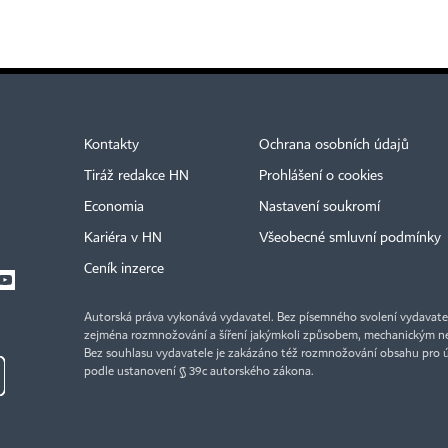
Kontakty
Ochrana osobních údajů
Tiráž redakce HN
Prohlášení o cookies
Economia
Nastavení soukromí
Kariéra v HN
Všeobecné smluvní podmínky
Ceník inzerce
Autorská práva vykonává vydavatel. Bez písemného svolení vydavatele 
zejména rozmnožování a šíření jakýmkoli způsobem, mechanickým ne
Bez souhlasu vydavatele je zakázáno též rozmnožování obsahu pro 
podle ustanovení § 39c autorského zákona.