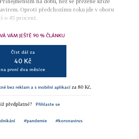
 Přinejmenším na dobu, než se přežene krize
avirem. Oproti předchozímu roku jde v oboru
í o 45 procent.
VÁ VÁM JEŠTĚ 90 % ČLÁNKU
Číst dál za
40 Kč
na první dva měsíce
za 80 Kč.
tné bez reklam a s mobilní aplikací
iž předplatné?
Přihlaste se
dnikání
#pandemie
#koronavirus