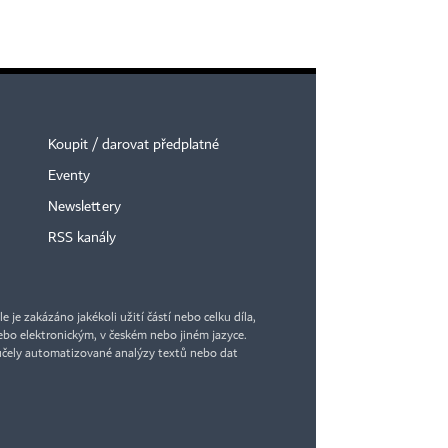
Koupit / darovat předplatné
Eventy
Newslettery
RSS kanály
je zakázáno jakékoli užití částí nebo celku díla,
bo elektronickým, v českém nebo jiném jazyce.
účely automatizované analýzy textů nebo dat