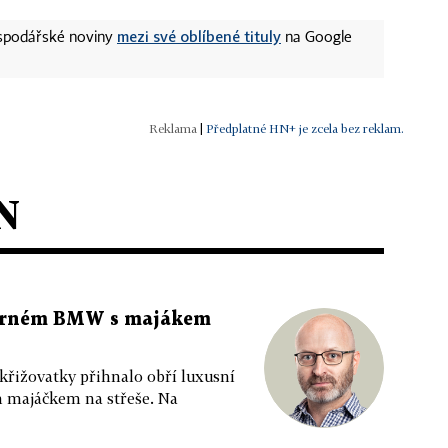
mezi své oblíbené tituly
ospodářské noviny
na Google
|
Předplatné HN+ je zcela bez reklam.
N
 černém BMW s majákem
 křižovatky přihnalo obří luxusní
m majáčkem na střeše. Na