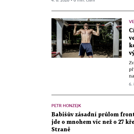
4. 8. 2026 ▪ 6 min. čtení
VE
C
v
k
v
Zv
př
na
6.
PETR HONZEJK
Babišův zásadní průlom front
jde o mnohem víc než o 27 kře
Straně