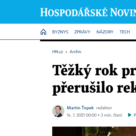
HOME
BYZNYS
ZPRÁVY
NÁZORY
TECH
HN.cz
›
Archiv
Těžký rok pr
přerušilo rek
Martin Ťopek
redaktor
14. 1. 2021 00:00 ▪ 3 min. čtení