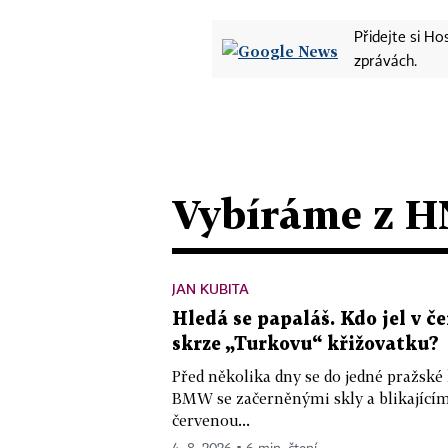
Přidejte si H
zprávách.
Vybíráme z H
JAN KUBITA
Hledá se papaláš. Kdo jel v
skrze „Turkovu“ křižovatku?
Před několika dny se do jedné pražské
BMW se začerněnými skly a blikající
červenou...