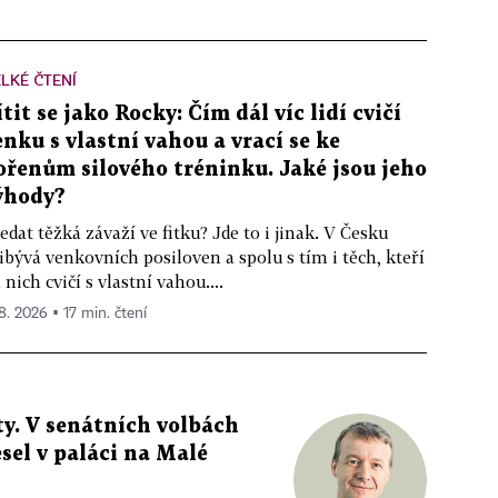
LKÉ ČTENÍ
ítit se jako Rocky: Čím dál víc lidí cvičí
enku s vlastní vahou a vrací se ke
ořenům silového tréninku. Jaké jsou jeho
ýhody?
edat těžká závaží ve fitku? Jde to i jinak. V Česku
ibývá venkovních posiloven a spolu s tím i těch, kteří
 nich cvičí s vlastní vahou....
 8. 2026 ▪ 17 min. čtení
y. V senátních volbách
sel v paláci na Malé