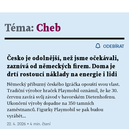
Téma:
Cheb
ODEBÍRAT
Česko je odolnější, než jsme očekávali,
zaznívá od německých firem. Doma je
drtí rostoucí náklady na energie i lidi
Německý příbuzný českého Igráčka opouští svou vlast.
Tradiční výrobce hraček Playmobil oznámil, že ke 30.
červnu zavírá svůj závod v bavorském Dietenhofenu.
Ukončení výroby dopadne na 350 tamních
zaměstnanců. Figurky Playmobil se pak budou
vyrábět...
22. 4. 2026 ▪ 4 min. čtení