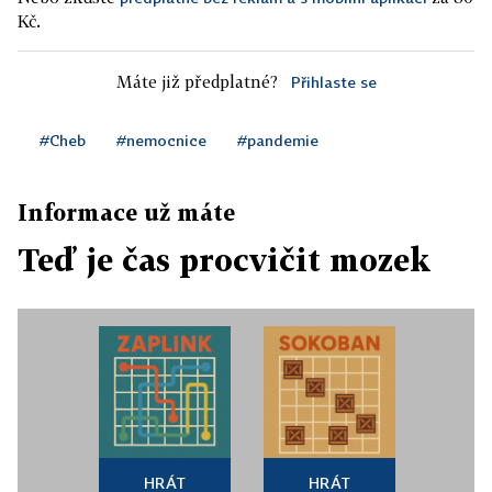
Kč.
Máte již předplatné?
Přihlaste se
#Cheb
#nemocnice
#pandemie
Informace už máte
Teď je čas procvičit mozek
HRÁT
HRÁT