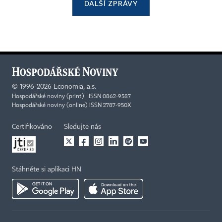
DALŠÍ ZPRÁVY
©
1996-2026
Economia, a.s.
Hospodářské noviny (print) ISSN 0862-9587
Hospodářské noviny (online) ISSN 2787-950X
Certifikováno
Sledujte nás
Stáhněte si aplikaci HN