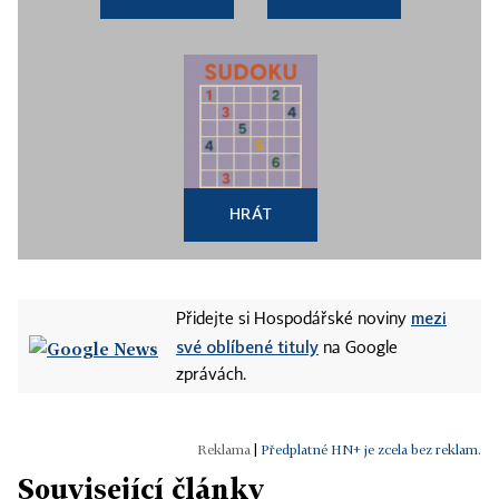
HRÁT
mezi
Přidejte si Hospodářské noviny
své oblíbené tituly
na Google
zprávách.
|
Předplatné HN+ je zcela bez reklam.
Související články