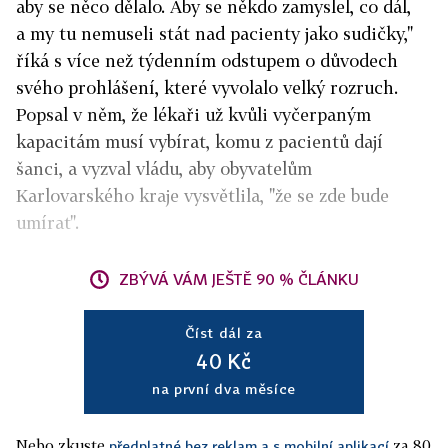
aby se něco dělalo. Aby se někdo zamyslel, co dál,
a my tu nemuseli stát nad pacienty jako sudičky,"
říká s více než týdenním odstupem o důvodech
svého prohlášení, které vyvolalo velký rozruch.
Popsal v něm, že lékaři už kvůli vyčerpaným
kapacitám musí vybírat, komu z pacientů dají
šanci, a vyzval vládu, aby obyvatelům
Karlovarského kraje vysvětlila, "že se zde bude
umírat".
ZBÝVÁ VÁM JEŠTĚ 90 % ČLÁNKU
Číst dál za
40 Kč
na první dva měsíce
Nebo zkuste
za 80
předplatné bez reklam a s mobilní aplikací