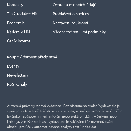
Kontakty
Ochrana osobních údajů
Tiráž redakce HN
Prohlášení o cookies
Economia
Nastavení soukromí
Kariéra v HN
Všeobecné smluvní podmínky
Ceník inzerce
Koupit / darovat předplatné
Eventy
Newslettery
×
RSS kanály
Autorská práva vykonává vydavatel. Bez písemného svolení vydavatele je
zakázáno jakékoli užití částí nebo celku díla, zejména rozmnožování a šíření
jakýmkoli způsobem, mechanickým nebo elektronickým, v českém nebo
jiném jazyce. Bez souhlasu vydavatele je zakázáno též rozmnožování
obsahu pro účely automatizované analýzy textů nebo dat