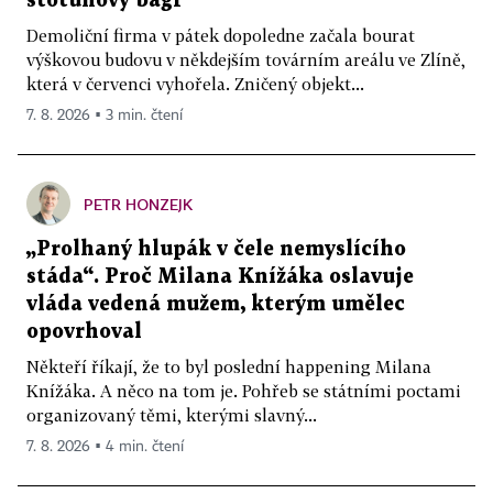
stotunový bagr
Demoliční firma v pátek dopoledne začala bourat
výškovou budovu v někdejším továrním areálu ve Zlíně,
která v červenci vyhořela. Zničený objekt...
7. 8. 2026 ▪ 3 min. čtení
PETR HONZEJK
„Prolhaný hlupák v čele nemyslícího
stáda“. Proč Milana Knížáka oslavuje
vláda vedená mužem, kterým umělec
opovrhoval
Někteří říkají, že to byl poslední happening Milana
Knížáka. A něco na tom je. Pohřeb se státními poctami
organizovaný těmi, kterými slavný...
7. 8. 2026 ▪ 4 min. čtení