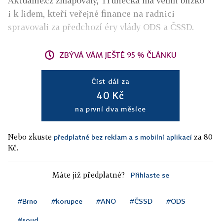
Aktuálně.cz zmapovaly, Trunečka má velmi blízko
i k lidem, kteří veřejné finance na radnici
spravovali za předchozí éry vlády ODS a ČSSD.
ZBÝVÁ VÁM JEŠTĚ 95 % ČLÁNKU
Číst dál za
40 Kč
na první dva měsíce
Nebo zkuste
za 80
předplatné bez reklam a s mobilní aplikací
Kč.
Máte již předplatné?
Přihlaste se
#Brno
#korupce
#ANO
#ČSSD
#ODS
#soud