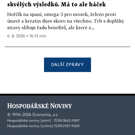
skvělých výsledků. Má to ale háček
Hořčík na spaní, omega-3 pro mozek, železo proti
únavě a kreatin dnes skoro na všechno. Trh s doplňky
stravy slibuje řadu benefitů, ale které z...
6. 8. 2026 ▪ 16:13 min.
DALŠÍ ZPRÁVY
©
1996-2026
Economia, a.s.
Hospodářské noviny (print) ISSN 0862-9587
Hospodářské noviny (online) ISSN 2787-950X