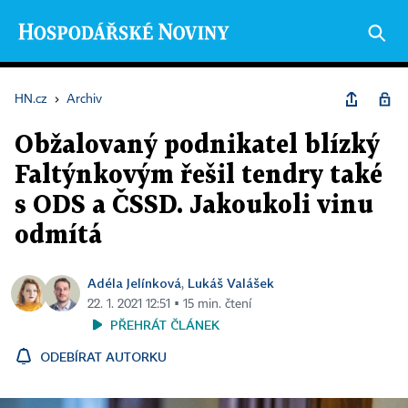
HN.cz
›
Archiv
Obžalovaný podnikatel blízký
Faltýnkovým řešil tendry také
s ODS a ČSSD. Jakoukoli vinu
odmítá
Adéla Jelínková
Lukáš Valášek
,
22. 1. 2021 12:51 ▪ 15 min. čtení
PŘEHRÁT ČLÁNEK
ODEBÍRAT AUTORKU