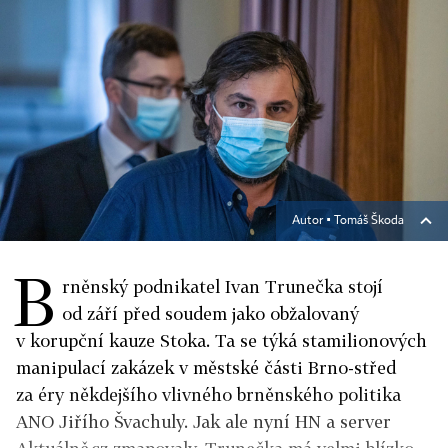
Autor ▪
Tomáš Škoda
B
rněnský podnikatel Ivan Trunečka stojí
od září před soudem jako obžalovaný
v korupční kauze Stoka. Ta se týká stamilionových
manipulací zakázek v městské části Brno-střed
za éry někdejšího vlivného brněnského politika
ANO Jiřího Švachuly. Jak ale nyní HN a server