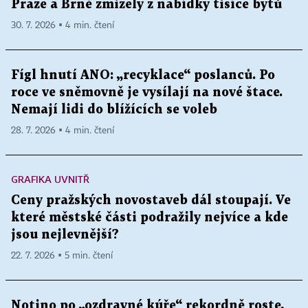
Praze a Brně zmizely z nabídky tisíce bytů
30. 7. 2026 ▪ 4 min. čtení
Fígl hnutí ANO: „recyklace“ poslanců. Po
roce ve sněmovně je vysílají na nové štace.
Nemají lidi do blížících se voleb
28. 7. 2026 ▪ 4 min. čtení
GRAFIKA UVNITŘ
Ceny pražských novostaveb dál stoupají. Ve
které městské části podražily nejvíce a kde
jsou nejlevnější?
22. 7. 2026 ▪ 5 min. čtení
Notino po „ozdravné kúře“ rekordně roste,