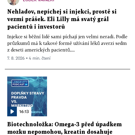
Nehladov, nepíchej si injekci, prostě si
vezmi prášek. Eli Lilly má svatý grál
pacientů i investorů
Injekce si běžní lidé sami píchají jen velmi neradi. Podle
průzkumů má k takové formě užívání léků averzi sedm
z deseti amerických pacientů....
7. 8. 2026 ▪ 4 min. čtení
16:13
Biotechnoložka: Omega-3 před úpadkem
mozku nepomohou, kreatin dosahuje