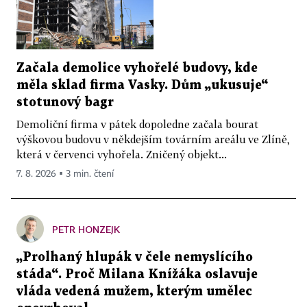
Začala demolice vyhořelé budovy, kde
měla sklad firma Vasky. Dům „ukusuje“
stotunový bagr
Demoliční firma v pátek dopoledne začala bourat
výškovou budovu v někdejším továrním areálu ve Zlíně,
která v červenci vyhořela. Zničený objekt...
7. 8. 2026 ▪ 3 min. čtení
PETR HONZEJK
„Prolhaný hlupák v čele nemyslícího
stáda“. Proč Milana Knížáka oslavuje
vláda vedená mužem, kterým umělec