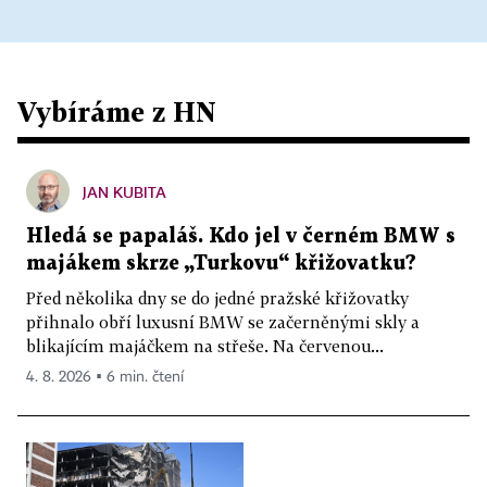
Vybíráme z HN
JAN KUBITA
Hledá se papaláš. Kdo jel v černém BMW s
majákem skrze „Turkovu“ křižovatku?
Před několika dny se do jedné pražské křižovatky
přihnalo obří luxusní BMW se začerněnými skly a
blikajícím majáčkem na střeše. Na červenou...
4. 8. 2026 ▪ 6 min. čtení