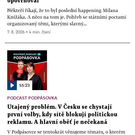
opovrhoval
Někteří říkají, že to byl poslední happening Milana
Knížáka. A něco na tom je. Pohřeb se státními poctami
organizovaný těmi, kterými slavný...
7. 8. 2026 ▪ 4 min. čtení
55:23
PODCAST PODPÁSOVKA
Utajený problém. V Česku se chystají
první volby, kdy sítě blokují politickou
reklamu. A hlavní oběť je nečekaná
V Podpásovce se tentokrát věnujeme tématu, o kterém