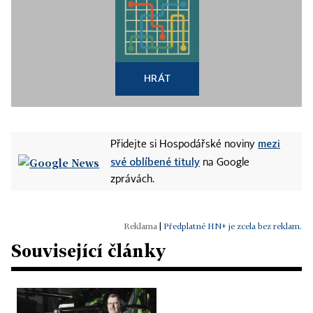
HRÁT
mezi
Přidejte si Hospodářské noviny
své oblíbené tituly
na Google
zprávách.
|
Předplatné HN+ je zcela bez reklam.
Související články