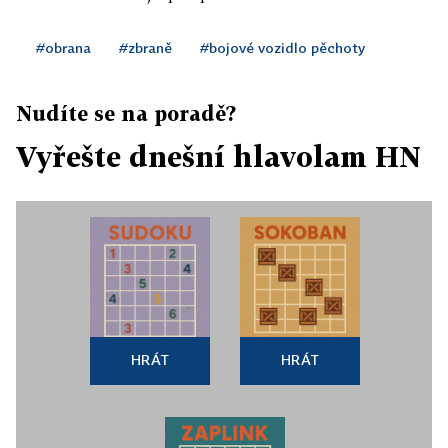
#obrana
#zbraně
#bojové vozidlo pěchoty
Nudíte se na poradě?
Vyřešte dnešní hlavolam HN
HRÁT
HRÁT