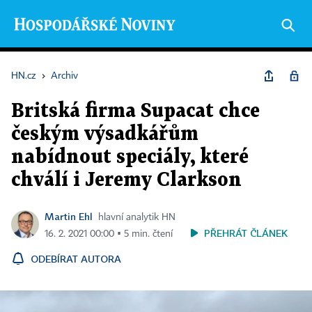
HN.cz
›
Archiv
Britská firma Supacat chce
českým výsadkářům
nabídnout speciály, které
chválí i Jeremy Clarkson
Martin Ehl
hlavní analytik HN
PŘEHRÁT ČLÁNEK
16. 2. 2021 00:00 ▪ 5 min. čtení
ODEBÍRAT AUTORA