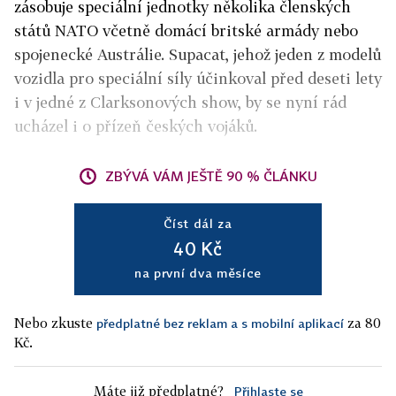
zásobuje speciální jednotky několika členských
států NATO včetně domácí britské armády nebo
spojenecké Austrálie. Supacat, jehož jeden z modelů
vozidla pro speciální síly účinkoval před deseti lety
i v jedné z Clarksonových show, by se nyní rád
ucházel i o přízeň českých vojáků.
ZBÝVÁ VÁM JEŠTĚ 90 % ČLÁNKU
Číst dál za
40 Kč
na první dva měsíce
Nebo zkuste
za 80
předplatné bez reklam a s mobilní aplikací
Kč.
Máte již předplatné?
Přihlaste se