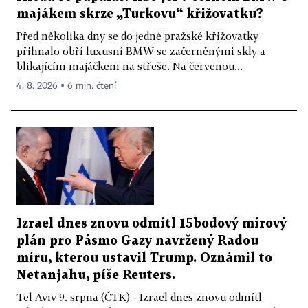
majákem skrze „Turkovu“ křižovatku?
Před několika dny se do jedné pražské křižovatky
přihnalo obří luxusní BMW se začerněnými skly a
blikajícím majáčkem na střeše. Na červenou...
4. 8. 2026 ▪ 6 min. čtení
Izrael dnes znovu odmítl 15bodový mírový
plán pro Pásmo Gazy navržený Radou
míru, kterou ustavil Trump. Oznámil to
Netanjahu, píše Reuters.
Tel Aviv 9. srpna (ČTK) - Izrael dnes znovu odmítl