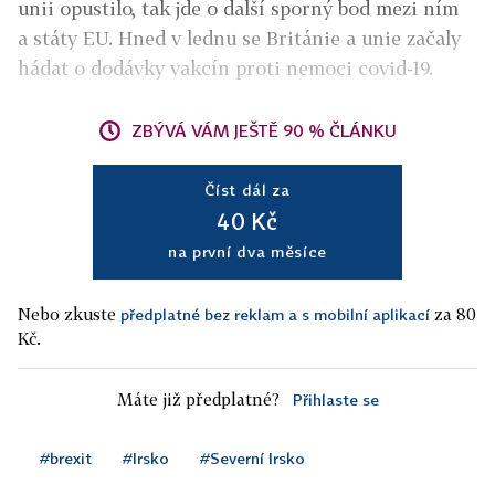
unii opustilo, tak jde o další sporný bod mezi ním
a státy EU. Hned v lednu se Británie a unie začaly
hádat o dodávky vakcín proti nemoci covid-19.
ZBÝVÁ VÁM JEŠTĚ 90 % ČLÁNKU
Číst dál za
40 Kč
na první dva měsíce
Nebo zkuste
za 80
předplatné bez reklam a s mobilní aplikací
Kč.
Máte již předplatné?
Přihlaste se
#brexit
#Irsko
#Severní Irsko