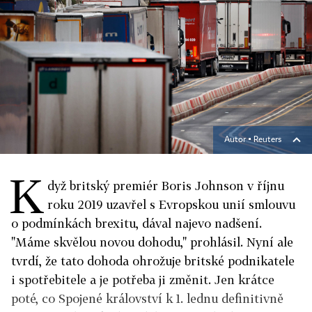
Autor ▪
Reuters
K
dyž britský premiér Boris Johnson v říjnu
roku 2019 uzavřel s Evropskou unií smlouvu
o podmínkách brexitu, dával najevo nadšení.
"Máme skvělou novou dohodu," prohlásil. Nyní ale
tvrdí, že tato dohoda ohrožuje britské podnikatele
i spotřebitele a je potřeba ji změnit. Jen krátce
poté, co Spojené království k 1. lednu definitivně