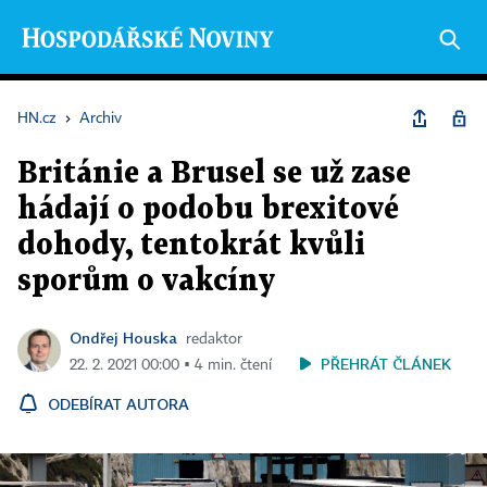
HN.cz
›
Archiv
Británie a Brusel se už zase
hádají o podobu brexitové
dohody, tentokrát kvůli
sporům o vakcíny
Ondřej Houska
redaktor
PŘEHRÁT ČLÁNEK
22. 2. 2021 00:00 ▪ 4 min. čtení
ODEBÍRAT AUTORA