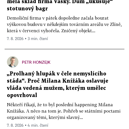
měla sklad firma Vasky. Dům „ukusuje“
stotunový bagr
Demoliční firma v pátek dopoledne začala bourat
výškovou budovu v někdejším továrním areálu ve Zlíně,
která v červenci vyhořela. Zničený objekt...
7. 8. 2026 ▪ 3 min. čtení
PETR HONZEJK
„Prolhaný hlupák v čele nemyslícího
stáda“. Proč Milana Knížáka oslavuje
vláda vedená mužem, kterým umělec
opovrhoval
Někteří říkají, že to byl poslední happening Milana
Knížáka. A něco na tom je. Pohřeb se státními poctami
organizovaný těmi, kterými slavný...
7. 8. 2026 ▪ 4 min. čtení