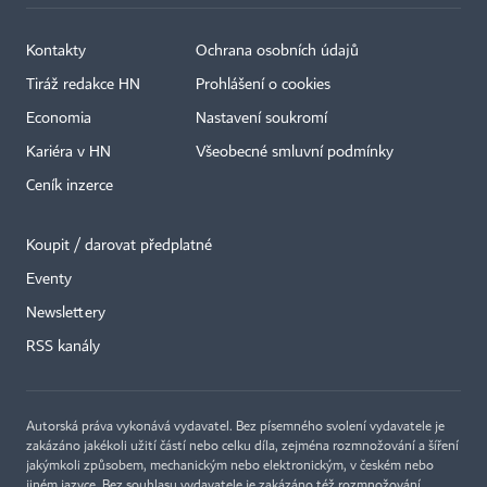
Kontakty
Ochrana osobních údajů
Tiráž redakce HN
Prohlášení o cookies
Economia
Nastavení soukromí
Kariéra v HN
Všeobecné smluvní podmínky
Ceník inzerce
Koupit / darovat předplatné
Eventy
Newslettery
RSS kanály
Autorská práva vykonává vydavatel. Bez písemného svolení vydavatele je
zakázáno jakékoli užití částí nebo celku díla, zejména rozmnožování a šíření
jakýmkoli způsobem, mechanickým nebo elektronickým, v českém nebo
jiném jazyce. Bez souhlasu vydavatele je zakázáno též rozmnožování