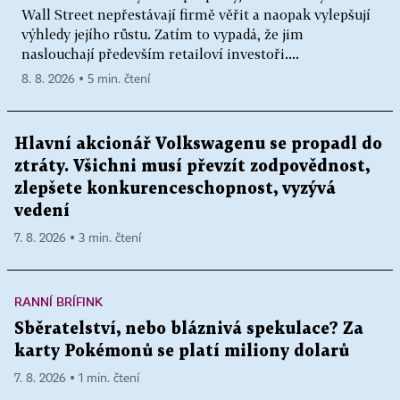
Wall Street nepřestávají firmě věřit a naopak vylepšují
výhledy jejího růstu. Zatím to vypadá, že jim
naslouchají především retailoví investoři....
8. 8. 2026 ▪ 5 min. čtení
Hlavní akcionář Volkswagenu se propadl do
ztráty. Všichni musí převzít zodpovědnost,
zlepšete konkurenceschopnost, vyzývá
vedení
7. 8. 2026 ▪ 3 min. čtení
RANNÍ BRÍFINK
Sběratelství, nebo bláznivá spekulace? Za
karty Pokémonů se platí miliony dolarů
7. 8. 2026 ▪ 1 min. čtení