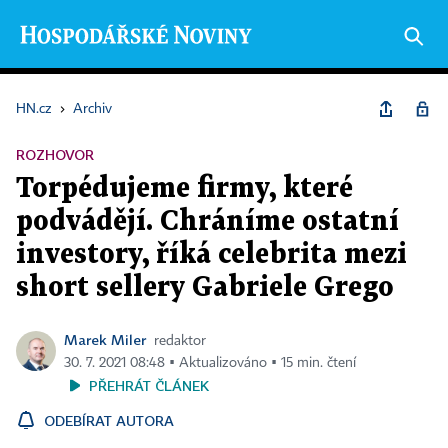
HN.cz
›
Archiv
ROZHOVOR
Torpédujeme firmy, které
podvádějí. Chráníme ostatní
investory, říká celebrita mezi
short sellery Gabriele Grego
Marek Miler
redaktor
30. 7. 2021 08:48 ▪ Aktualizováno ▪ 15 min. čtení
PŘEHRÁT ČLÁNEK
ODEBÍRAT AUTORA