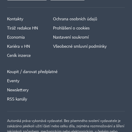
Kontakty
Ochrana osobních údajů
Tiráž redakce HN
Prohlášení o cookies
Economia
Nastavení soukromí
Kariéra v HN
Všeobecné smluvní podmínky
Ceník inzerce
Koupit / darovat předplatné
Eventy
×
Newslettery
RSS kanály
Autorská práva vykonává vydavatel. Bez písemného svolení vydavatele je
zakázáno jakékoli užití částí nebo celku díla, zejména rozmnožování a šíření
jakýmkoli způsobem, mechanickým nebo elektronickým, v českém nebo