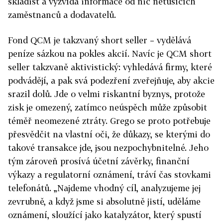
skladišť a vyzvídá informace od nic netušících
zaměstnanců a dodavatelů.
Fond QCM je takzvaný short seller – vydělává
peníze sázkou na pokles akcií. Navíc je QCM short
seller takzvaně aktivistický: vyhledává firmy, které
podvádějí, a pak svá podezření zveřejňuje, aby akcie
srazil dolů. Jde o velmi riskantní byznys, protože
zisk je omezený, zatímco neúspěch může způsobit
téměř neomezené ztráty. Grego se proto potřebuje
přesvědčit na vlastní oči, že důkazy, se kterými do
takové transakce jde, jsou nezpochybnitelné. Jeho
tým zároveň prosívá účetní závěrky, finanční
výkazy a regulatorní oznámení, tráví čas stovkami
telefonátů. „Najdeme vhodný cíl, analyzujeme jej
zevrubně, a když jsme si absolutně jistí, uděláme
oznámení, sloužící jako katalyzátor, který spustí