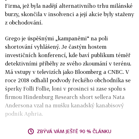
Firma, jež byla nadějí alternativního trhu milánské
burzy, skončila v insolvenci a její akcie byly staženy
z obchodování.
Grego je úspěšnými „kampaněmi“ na poli
shortování vyhlášený. Je častým hostem
investičních konferencí, kde baví publikum téměř
detektivními příběhy ze svého zkoumání v terénu.
Má vstupy v televizích jako Bloomberg a CNBC. V
roce 2018 odhalil podvody řeckého obchodníka se
šperky Folli Follie, loni v prosinci si zase spolu s
firmou Hindenburg Research short sellera Nata
Andersona vzal na mušku kanadský kanabisový
podnik Aphria.
ZBÝVÁ VÁM JEŠTĚ 90 % ČLÁNKU