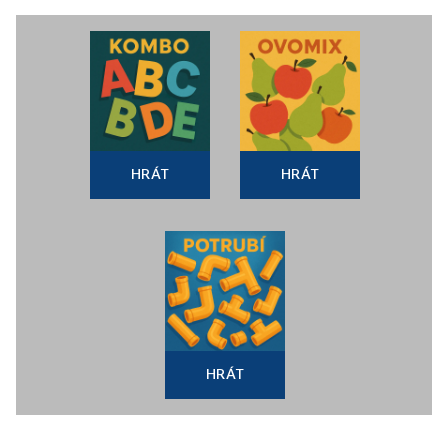
HRÁT
HRÁT
HRÁT