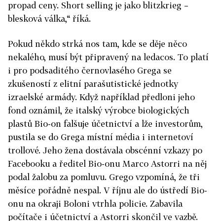
propad ceny. Short selling je jako blitzkrieg –
blesková válka,“ říká.
Pokud někdo strká nos tam, kde se děje něco
nekalého, musí být připravený na ledacos. To platí
i pro podsaditého černovlasého Grega se
zkušeností z elitní parašutistické jednotky
izraelské armády. Když například předloni jeho
fond oznámil, že italský výrobce biologických
plastů Bio-on falšuje účetnictví a lže investorům,
pustila se do Grega místní média i internetoví
trollové. Jeho žena dostávala obscénní vzkazy po
Facebooku a ředitel Bio-onu Marco Astorri na něj
podal žalobu za pomluvu. Grego vzpomíná, že tři
měsíce pořádně nespal. V říjnu ale do ústředí Bio-
onu na okraji Boloni vtrhla policie. Zabavila
počítače i účetnictví a Astorri skončil ve vazbě.