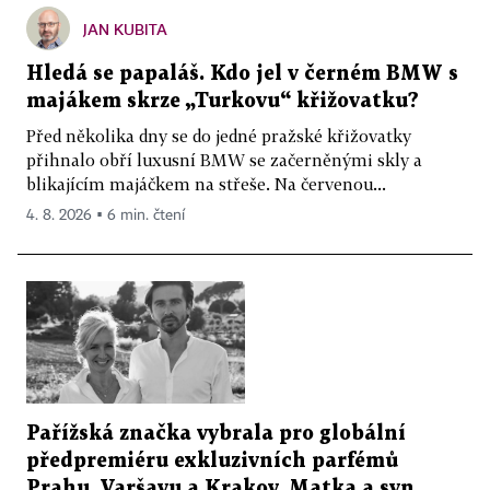
JAN KUBITA
Hledá se papaláš. Kdo jel v černém BMW s
majákem skrze „Turkovu“ křižovatku?
Před několika dny se do jedné pražské křižovatky
přihnalo obří luxusní BMW se začerněnými skly a
blikajícím majáčkem na střeše. Na červenou...
4. 8. 2026 ▪ 6 min. čtení
Pařížská značka vybrala pro globální
předpremiéru exkluzivních parfémů
Prahu, Varšavu a Krakov. Matka a syn