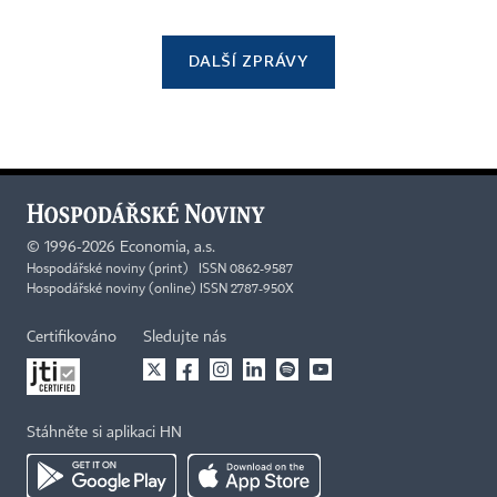
DALŠÍ ZPRÁVY
©
1996-2026
Economia, a.s.
Hospodářské noviny (print) ISSN 0862-9587
Hospodářské noviny (online) ISSN 2787-950X
Certifikováno
Sledujte nás
Stáhněte si aplikaci HN