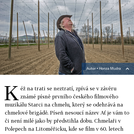
Autor ▪
Honza Mudra
K
éž na trati se neztratí, zpívá se v závěru
známé písně prvního českého filmového
muzikálu Starci na chmelu, který se odehrává na
chmelové brigádě. Píseň nesoucí název Ať je vám to
či není milé jako by předstihla dobu. Chmelaři v
Polepech na Litoměřicku, kde se film v 60. letech