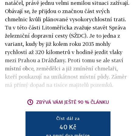
natáčel, právě jednu velmi nemilou situaci zažívají.
Obávají se, že přijdou o značnou část svých
chmelnic kvůli plánované vysokorychlostní trati.
Tu v této části Litoměřicka zvažuje stavět Správa
železniční dopravní cesty (SŽDC). Je to jedna z
variant, kudy by již kolem roku 2035 mohly
rychlostí až 320 kilometrů v hodině jezdit vlaky
mezi Prahou a Drážďany. Proti tomu se ale staví
místní ob
ce, zemědělci a již zmínění chmelaři,
kteří poukazují na unikátnost místní půdy. Záměr
má přímý dopad na tisíce majitelů pozemků.
ZBÝVÁ VÁM JEŠTĚ 90 % ČLÁNKU
Číst dál za
40 Kč
na první dva měsíce