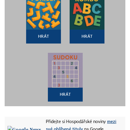
HRÁT
HRÁT
HRÁT
mezi
Přidejte si Hospodářské noviny
své oblíbené tituly
na Google