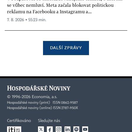
se vůbec nemluví. Meta začala blokovat politickou
reklamu na Facebooku a Instagramu a...
7. 8. 2026 ▪ 55:23 min.
DALŠÍ ZPRÁVY
©
1996-2026
Economia, a.s.
Hospodářské noviny (print) ISSN 0862-9587
Hospodářské noviny (online) ISSN 2787-950X
Certifikováno
Sledujte nás