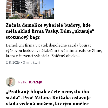
Začala demolice vyhořelé budovy, kde
měla sklad firma Vasky. Dům „ukusuje“
stotunový bagr
Demoliční firma v pátek dopoledne začala bourat
výškovou budovu v někdejším továrním areálu ve Zlíně,
která v červenci vyhořela. Zničený objekt...
7. 8. 2026 ▪ 3 min. čtení
PETR HONZEJK
„Prolhaný hlupák v čele nemyslícího
stáda“. Proč Milana Knížáka oslavuje
vláda vedená mužem, kterým umělec