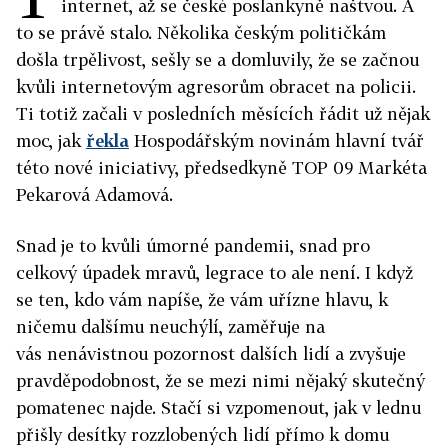
internet, až se české poslankyně naštvou. A
to se právě stalo. Několika českým političkám
došla trpělivost, sešly se a domluvily, že se začnou
kvůli internetovým agresorům obracet na policii.
Ti totiž začali v posledních měsících řádit už nějak
moc, jak
řekla
Hospodářským novinám hlavní tvář
této nové iniciativy, předsedkyně TOP 09 Markéta
Pekarová Adamová.
Snad je to kvůli úmorné pandemii, snad pro
celkový úpadek mravů, legrace to ale není. I když
se ten, kdo vám napíše, že vám uřízne hlavu, k
ničemu dalšímu neuchýlí, zaměřuje na
vás nenávistnou pozornost dalších lidí a zvyšuje
pravděpodobnost, že se mezi nimi nějaký skutečný
pomatenec najde. Stačí si vzpomenout, jak v lednu
přišly desítky rozzlobených lidí přímo k domu