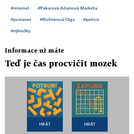
#internet
#Pekarová Adamová Markéta
#poslanec
#Richterová Olga
#policie
#výhružky
Informace už máte
Teď je čas procvičit mozek
HRÁT
HRÁT