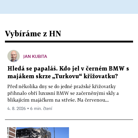
Vybíráme z HN
JAN KUBITA
Hledá se papaláš. Kdo jel v černém BMW s
majákem skrze „Turkovu“ křižovatku?
Před několika dny se do jedné pražské křižovatky
přihnalo obří luxusní BMW se začerněnými skly a
blikajícím majáčkem na střeše. Na červenou...
4. 8. 2026 ▪ 6 min. čtení