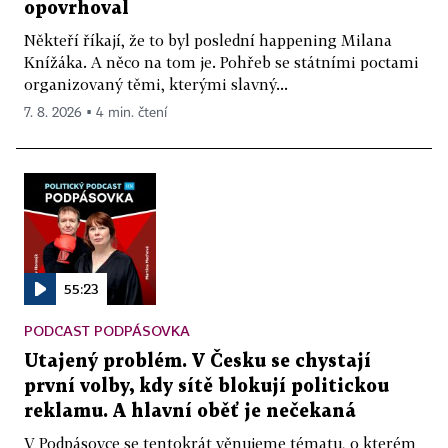
opovrhoval
Někteří říkají, že to byl poslední happening Milana
Knížáka. A něco na tom je. Pohřeb se státními poctami
organizovaný těmi, kterými slavný...
7. 8. 2026 ▪ 4 min. čtení
55:23
PODCAST PODPÁSOVKA
Utajený problém. V Česku se chystají
první volby, kdy sítě blokují politickou
reklamu. A hlavní oběť je nečekaná
V Podpásovce se tentokrát věnujeme tématu, o kterém