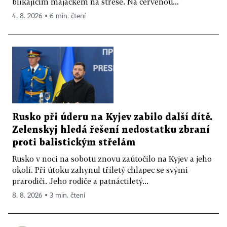
blikajícím majáčkem na střeše. Na červenou...
4. 8. 2026 ▪ 6 min. čtení
Rusko při úderu na Kyjev zabilo další dítě.
Zelenskyj hledá řešení nedostatku zbraní
proti balistickým střelám
Rusko v noci na sobotu znovu zaútočilo na Kyjev a jeho
okolí. Při útoku zahynul tříletý chlapec se svými
prarodiči. Jeho rodiče a patnáctiletý...
8. 8. 2026 ▪ 3 min. čtení