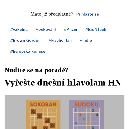
Máte již předplatné?
Přihlaste se
#vakcína
#očkování
#Pfizer
#BioNTech
#Brown Gordon
#Fischer Jan
#Indie
#Evropská komise
Nudíte se na poradě?
Vyřešte dnešní hlavolam HN