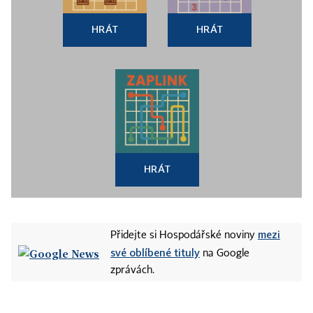
HRÁT
HRÁT
HRÁT
mezi
Přidejte si Hospodářské noviny
své oblíbené tituly
na Google
zprávách.