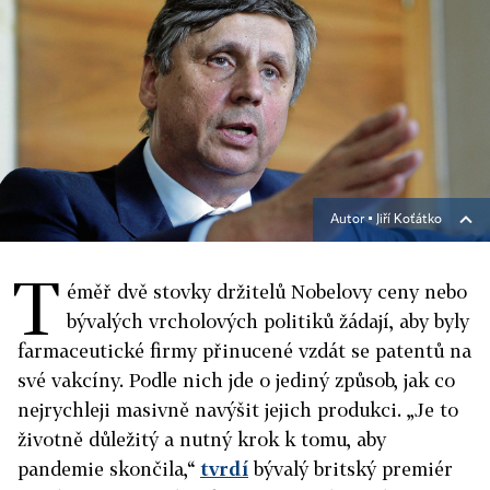
Autor ▪
Jiří Koťátko
T
éměř dvě stovky držitelů Nobelovy ceny nebo
bývalých vrcholových politiků žádají, aby byly
farmaceutické firmy přinucené vzdát se patentů na
své vakcíny. Podle nich jde o jediný způsob, jak co
nejrychleji masivně navýšit jejich produkci. „Je to
životně důležitý a nutný krok k tomu, aby
pandemie skončila,“
tvrdí
bývalý britský premiér