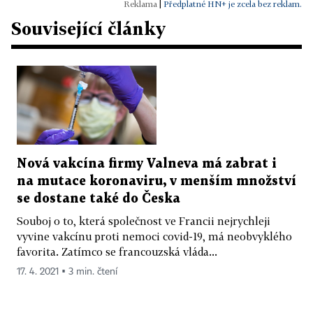
|
Předplatné HN+ je zcela bez reklam.
Související články
Nová vakcína firmy Valneva má zabrat i
na mutace koronaviru, v menším množství
se dostane také do Česka
Souboj o to, která společnost ve Francii nejrychleji
vyvine vakcínu proti nemoci covid-19, má neobvyklého
favorita. Zatímco se francouzská vláda...
17. 4. 2021 ▪ 3 min. čtení