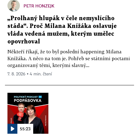
PETR HONZEJK
„Prolhaný hlupák v čele nemyslícího
stáda“. Proč Milana Knížáka oslavuje
vláda vedená mužem, kterým umělec
opovrhoval
Někteří říkají, že to byl poslední happening Milana
Knížáka. A něco na tom je. Pohřeb se státními poctami
organizovaný těmi, kterými slavný...
7. 8. 2026 ▪ 4 min. čtení
55:23