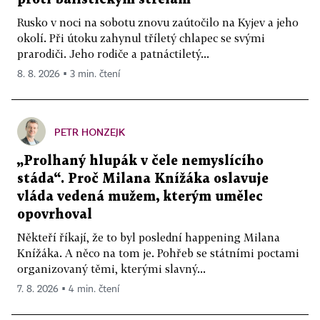
Rusko v noci na sobotu znovu zaútočilo na Kyjev a jeho
okolí. Při útoku zahynul tříletý chlapec se svými
prarodiči. Jeho rodiče a patnáctiletý...
8. 8. 2026 ▪ 3 min. čtení
PETR HONZEJK
„Prolhaný hlupák v čele nemyslícího
stáda“. Proč Milana Knížáka oslavuje
vláda vedená mužem, kterým umělec
opovrhoval
Někteří říkají, že to byl poslední happening Milana
Knížáka. A něco na tom je. Pohřeb se státními poctami
organizovaný těmi, kterými slavný...
7. 8. 2026 ▪ 4 min. čtení