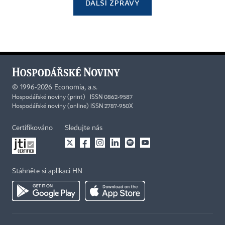
DALŠÍ ZPRÁVY
©
1996-2026
Economia, a.s.
Hospodářské noviny (print) ISSN 0862-9587
Hospodářské noviny (online) ISSN 2787-950X
Certifikováno
Sledujte nás
Stáhněte si aplikaci HN