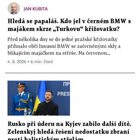
JAN KUBITA
Hledá se papaláš. Kdo jel v černém BMW s
majákem skrze „Turkovu“ křižovatku?
Před několika dny se do jedné pražské křižovatky
přihnalo obří luxusní BMW se začerněnými skly a
blikajícím majáčkem na střeše. Na červenou...
4. 8. 2026 ▪ 6 min. čtení
Rusko při úderu na Kyjev zabilo další dítě.
Zelenskyj hledá řešení nedostatku zbraní
proti balistickým střelám