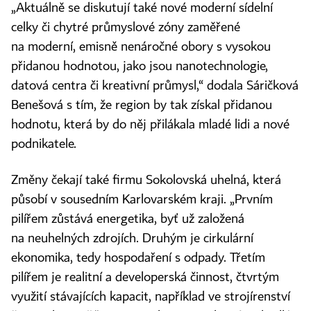
„Aktuálně se diskutují také nové moderní sídelní
celky či chytré průmyslové zóny zaměřené
na moderní, emisně nenáročné obory s vysokou
přidanou hodnotou, jako jsou nanotechnologie,
datová centra či kreativní průmysl,“ dodala Sáričková
Benešová s tím, že region by tak získal přidanou
hodnotu, která by do něj přilákala mladé lidi a nové
podnikatele.
Změny čekají také firmu Sokolovská uhelná, která
působí v sousedním Karlovarském kraji. „Prvním
pilířem zůstává energetika, byť už založená
na neuhelných zdrojích. Druhým je cirkulární
ekonomika, tedy hospodaření s odpady. Třetím
pilířem je realitní a developerská činnost, čtvrtým
využití stávajících kapacit, například ve strojírenství