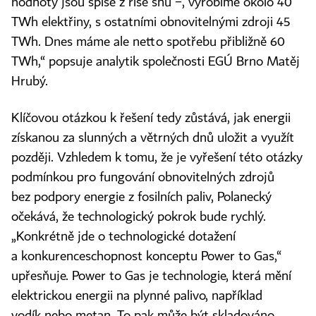
hodnoty jsou spíše z říše snů −, vyrobíme okolo 40
TWh elektřiny, s ostatními obnovitelnými zdroji 45
TWh. Dnes máme ale netto spotřebu přibližně 60
TWh,“ popsuje analytik společnosti EGÚ Brno Matěj
Hrubý.
Klíčovou otázkou k řešení tedy zůstává, jak energii
získanou za slunných a větrných dnů uložit a využít
později. Vzhledem k tomu, že je vyřešení této otázky
podmínkou pro fungování obnovitelných zdrojů
bez podpory energie z fosilních paliv, Polanecký
očekává, že technologický pokrok bude rychlý.
„Konkrétně jde o technologické dotažení
a konkurenceschopnost konceptu Power to Gas,“
upřesňuje. Power to Gas je technologie, která mění
elektrickou energii na plynné palivo, například