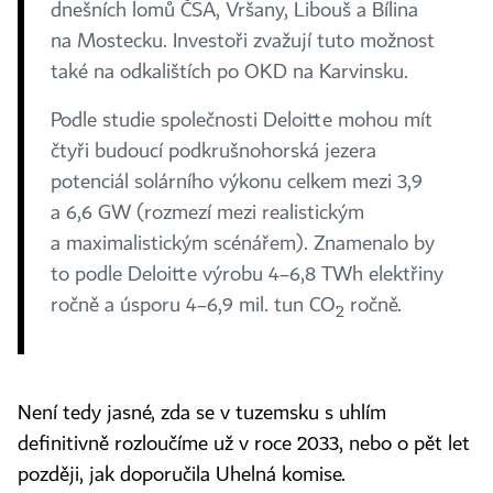
dnešních lomů ČSA, Vršany, Libouš a Bílina
na Mostecku. Investoři zvažují tuto možnost
také na odkalištích po OKD na Karvinsku.
Podle studie společnosti Deloitte mohou mít
čtyři budoucí podkrušnohorská jezera
potenciál solárního výkonu celkem mezi 3,9
a 6,6 GW (rozmezí mezi realistickým
a maximalistickým scénářem). Znamenalo by
to podle Deloitte výrobu 4–6,8 TWh elektřiny
ročně a úsporu 4–6,9 mil. tun CO
ročně.
2
Není tedy jasné, zda se v tuzemsku s uhlím
definitivně rozloučíme už v roce 2033, nebo o pět let
později, jak doporučila Uhelná komise.