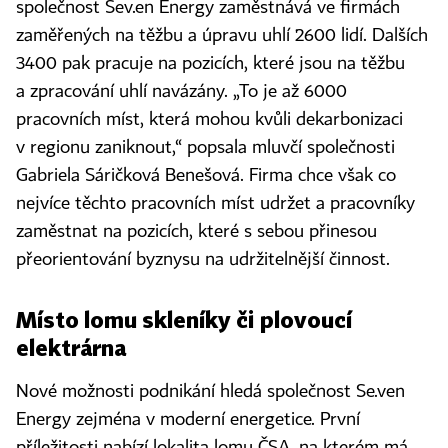
společnost Sev.en Energy zaměstnává ve firmách
zaměřených na těžbu a úpravu uhlí 2600 lidí. Dalších
3400 pak pracuje na pozicích, které jsou na těžbu
a zpracování uhlí navázány. „To je až 6000
pracovních míst, která mohou kvůli dekarbonizaci
v regionu zaniknout,“ popsala mluvčí společnosti
Gabriela Sáričková Benešová. Firma chce však co
nejvíce těchto pracovních míst udržet a pracovníky
zaměstnat na pozicích, které s sebou přinesou
přeorientování byznysu na udržitelnější činnost.
Místo lomu skleníky či plovoucí
elektrárna
Nové možnosti podnikání hledá společnost Se.ven
Energy zejména v moderní energetice. První
příležitosti nabízí lokalita lomu ČSA, na kterém má