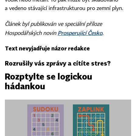
vodík nebo metan. To pak může být skladováno
a vedeno stávající infrastrukturou pro zemní plyn.
Článek byl publikován ve speciální příloze
Prosperující Česko
Hospodářských novin
.
Text nevyjadřuje názor redakce
Rozrušily vás zprávy a cítíte stres?
Rozptylte se logickou
hádankou