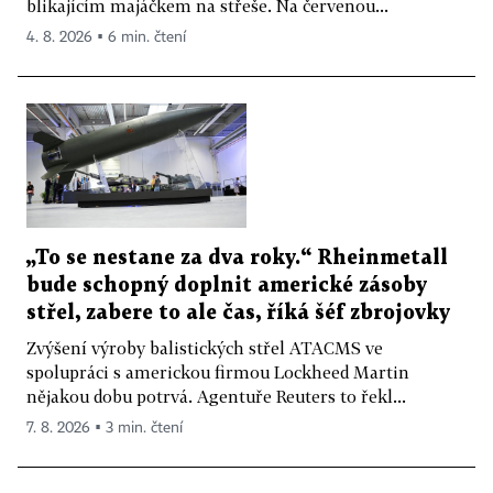
blikajícím majáčkem na střeše. Na červenou...
4. 8. 2026 ▪ 6 min. čtení
„To se nestane za dva roky.“ Rheinmetall
bude schopný doplnit americké zásoby
střel, zabere to ale čas, říká šéf zbrojovky
Zvýšení výroby balistických střel ATACMS ve
spolupráci s americkou firmou Lockheed Martin
nějakou dobu potrvá. Agentuře Reuters to řekl...
7. 8. 2026 ▪ 3 min. čtení