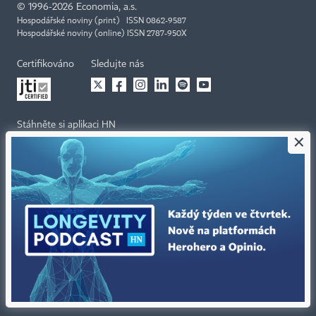
©
1996-2026
Economia, a.s.
Hospodářské noviny (print) ISSN 0862-9587
Hospodářské noviny (online) ISSN 2787-950X
Certifikováno
Sledujte nás
Stáhněte si aplikaci HN
×
Kontakty
Ochrana osobních údajů
Tiráž redakce HN
Prohlášení o cookies
Economia
Nastavení soukromí
Kariéra v HN
Všeobecné smluvní podmínky
Ceník inzerce