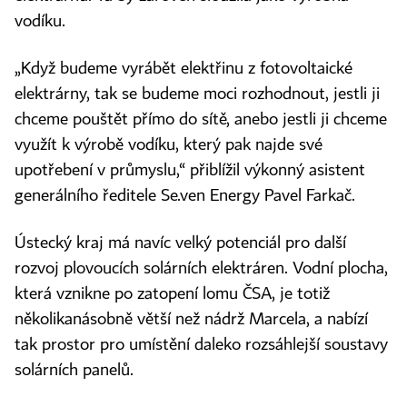
vodíku.
„Když budeme vyrábět elektřinu z fotovoltaické
elektrárny, tak se budeme moci rozhodnout, jestli ji
chceme pouštět přímo do sítě, anebo jestli ji chceme
využít k výrobě vodíku, který pak najde své
upotřebení v průmyslu,“ přiblížil výkonný asistent
generálního ředitele Se.ven Energy Pavel Farkač.
Ústecký kraj má navíc velký potenciál pro další
rozvoj plovoucích solárních elektráren. Vodní plocha,
která vznikne po zatopení lomu ČSA, je totiž
několikanásobně větší než nádrž Marcela, a nabízí
tak prostor pro umístění daleko rozsáhlejší soustavy
solárních panelů.