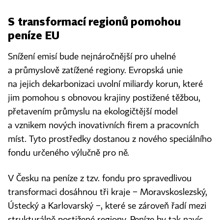
S transformací regionů pomohou
peníze EU
Snížení emisí bude nejnáročnější pro uhelné
a průmyslově zatížené regiony. Evropská unie
na jejich dekarbonizaci uvolní miliardy korun, které
jim pomohou s obnovou krajiny postižené těžbou,
přetavením průmyslu na ekologičtější model
a vznikem nových inovativních firem a pracovních
míst. Tyto prostředky dostanou z nového speciálního
fondu určeného výlučně pro ně.
V Česku na peníze z tzv. fondu pro spravedlivou
transformaci dosáhnou tři kraje − Moravskoslezský,
Ústecký a Karlovarský −, které se zároveň řadí mezi
strukturálně postižené regiony. Peníze by tak navíc