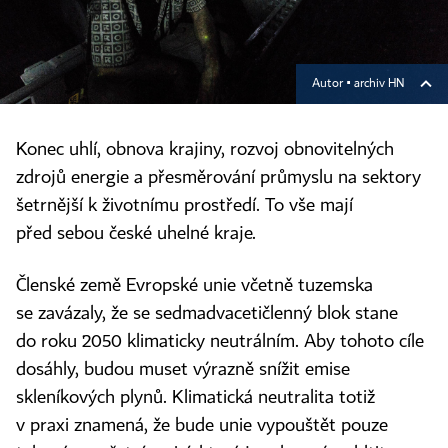
Autor ▪
archiv HN
Konec uhlí, obnova krajiny, rozvoj obnovitelných
zdrojů energie a přesměrování průmyslu na sektory
šetrnější k životnímu prostředí. To vše mají
před sebou české uhelné kraje.
Členské země Evropské unie včetně tuzemska
se zavázaly, že se sedmadvacetičlenný blok stane
do roku 2050 klimaticky neutrálním. Aby tohoto cíle
dosáhly, budou muset výrazně snížit emise
skleníkových plynů. Klimatická neutralita totiž
v praxi znamená, že bude unie vypouštět pouze