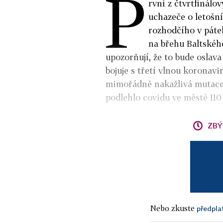
P
rvní z čtvrtfinálov
uchazeče o letošní
rozhodčího v páte
na břehu Baltského
upozorňují, že to bude oslav
bojuje s třetí vlnou koronav
mimořádně nakažlivá mutace d
podlehlo covidu ve městě 110 
ZBÝ
Nebo zkuste
předpla