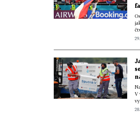
f
Os
ja
čt
29
J
s
n
Na
V 
vy
28