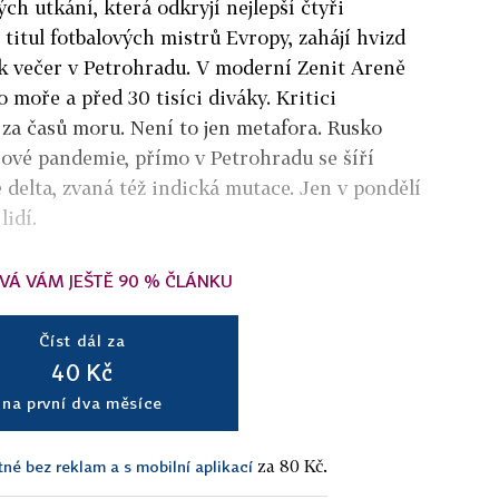
ých utkání, která odkryjí nejlepší čtyři
 titul fotbalových mistrů Evropy, zahájí hvizd
k večer v Petrohradu. V moderní Zenit Areně
 moře a před 30 tisíci diváky. Kritici
a za časů moru. Není to jen metafora. Rusko
irové pandemie, přímo v Petrohradu se šíří
elta, zvaná též indická mutace. Jen v pondělí
lidí.
VÁ VÁM JEŠTĚ 90 % ČLÁNKU
Číst dál za
40 Kč
na první dva měsíce
za 80 Kč.
tné bez reklam a s mobilní aplikací