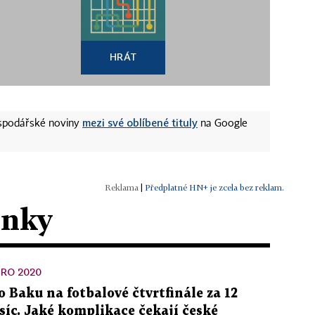
HRÁT
mezi své oblíbené tituly
ospodářské noviny
na Google
|
Předplatné HN+ je zcela bez reklam.
ánky
RO 2020
o Baku na fotbalové čtvrtfinále za 12
isíc. Jaké komplikace čekají české