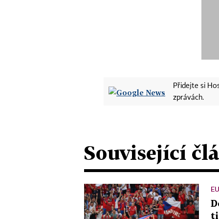
Přidejte si H
zprávách.
Související čl
EU
D
t