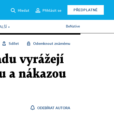
PŘEDPLATNÉ
Hledat
Přihlásit se
BeNative
ALŠÍ
Sdílet
Odemknout známému
adu vyrážejí
mu a nákazou
ODEBÍRAT AUTORA