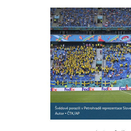
Švédové porazili v Petrohradě reprezentace Sloven
Autor ▪
ČTK/AP