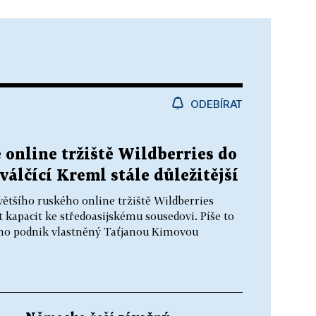
ODEBÍRAT
 online tržiště Wildberries do
válčící Kreml stále důležitější
většího ruského online tržiště Wildberries
t kapacit ke středoasijskému sousedovi. Píše to
ho podnik vlastněný Taťjanou Kimovou