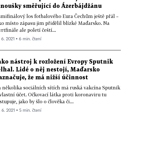
anoušky směřující do Ázerbájdžánu
mifinálový los fotbalového Eura Čechům ještě přál –
ko místo zápasu jim přidělil blízké Maďarsko. Na
vrtfinále ale poletí čeští...
. 6. 2021 ▪ 6 min. čtení
ako nástroj k rozložení Evropy Sputnik
elhal. Lidé o něj nestojí, Maďarsko
aznačuje, že má nižší účinnost
 několika sociálních sítích má ruská vakcína Sputnik
vlastní účet. Očkovací látka proti koronaviru tu
stupuje, jako by šlo o člověka či...
. 6. 2021 ▪ 5 min. čtení