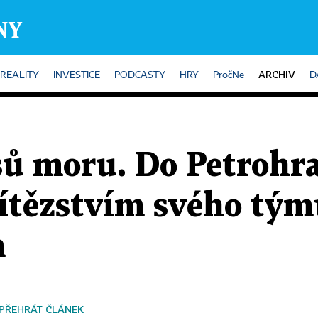
ARCHIV
REALITY
INVESTICE
PODCASTY
HRY
PročNe
D
sů moru. Do Petrohr
vítězstvím svého tý
m
PŘEHRÁT ČLÁNEK