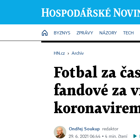
HOME
BYZNYS
ZPRÁVY
NÁZORY
TECH
HN.cz
›
Archiv
Fotbal za ča
fandové za 
koronavire
Ondřej Soukup
redaktor
29. 6. 2021 06:44 ▪ 4 min. čtení