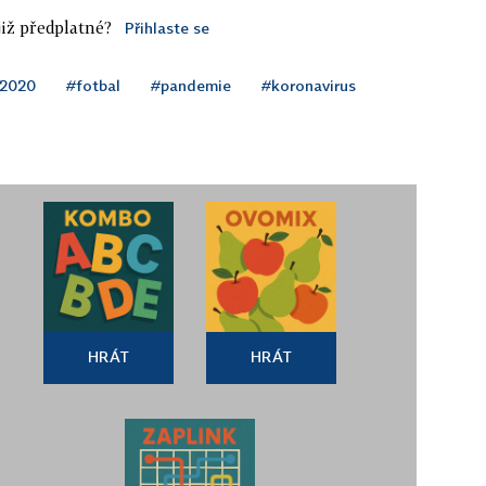
iž předplatné?
Přihlaste se
 2020
#fotbal
#pandemie
#koronavirus
HRÁT
HRÁT