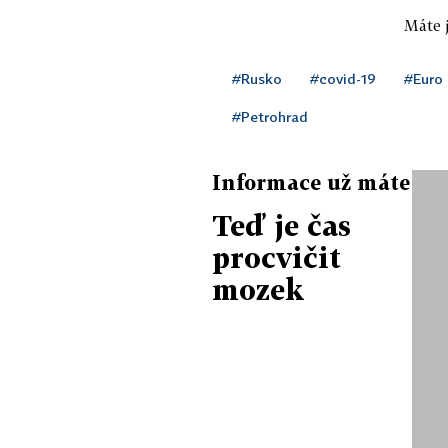
Máte j
#Rusko
#covid-19
#Euro
#Petrohrad
Informace už máte
Teď je čas
procvičit
mozek