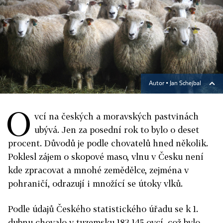
Autor ▪
Jan Schejbal
O
vcí na českých a moravských pastvinách
ubývá. Jen za posední rok to bylo o deset
procent. Důvodů je podle chovatelů hned několik.
Poklesl zájem o skopové maso, vlnu v Česku není
kde zpracovat a mnohé zemědělce, zejména v
pohraničí, odrazují i množící se útoky vlků.
Podle údajů Českého statistického úřadu se k 1.
dubnu chovalo v tuzemsku 183 145 ovcí, což bylo