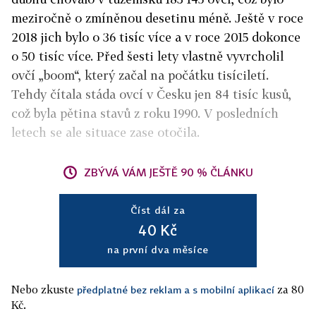
meziročně o zmíněnou desetinu méně. Ještě v roce
2018 jich bylo o 36 tisíc více a v roce 2015 dokonce
o 50 tisíc více. Před šesti lety vlastně vyvrcholil
ovčí „boom“, který začal na počátku tisíciletí.
Tehdy čítala stáda ovcí v Česku jen 84 tisíc kusů,
což byla pětina stavů z roku 1990. V posledních
letech se ale situace zase otočila.
ZBÝVÁ VÁM JEŠTĚ 90 % ČLÁNKU
Číst dál za
40 Kč
na první dva měsíce
Nebo zkuste
za 80
předplatné bez reklam a s mobilní aplikací
Kč.