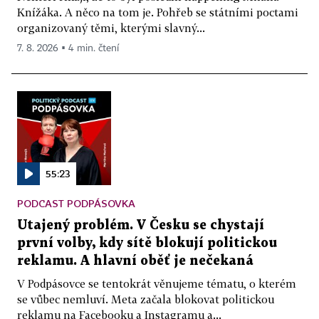
Knížáka. A něco na tom je. Pohřeb se státními poctami
organizovaný těmi, kterými slavný...
7. 8. 2026 ▪ 4 min. čtení
55:23
PODCAST PODPÁSOVKA
Utajený problém. V Česku se chystají
první volby, kdy sítě blokují politickou
reklamu. A hlavní oběť je nečekaná
V Podpásovce se tentokrát věnujeme tématu, o kterém
se vůbec nemluví. Meta začala blokovat politickou
reklamu na Facebooku a Instagramu a...