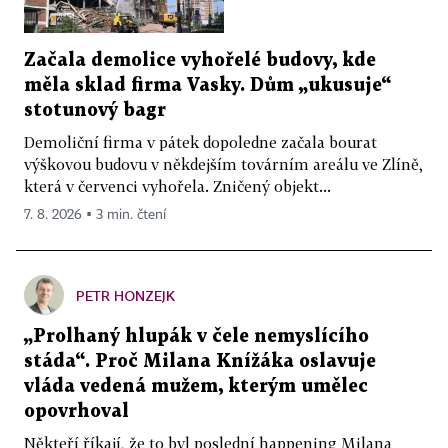
Začala demolice vyhořelé budovy, kde
měla sklad firma Vasky. Dům „ukusuje“
stotunový bagr
Demoliční firma v pátek dopoledne začala bourat
výškovou budovu v někdejším továrním areálu ve Zlíně,
která v červenci vyhořela. Zničený objekt...
7. 8. 2026 ▪ 3 min. čtení
PETR HONZEJK
„Prolhaný hlupák v čele nemyslícího
stáda“. Proč Milana Knížáka oslavuje
vláda vedená mužem, kterým umělec
opovrhoval
Někteří říkají, že to byl poslední happening Milana