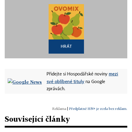
HRÁT
mezi
Přidejte si Hospodářské noviny
své oblíbené tituly
na Google
zprávách.
|
Předplatné HN+ je zcela bez reklam.
Související články