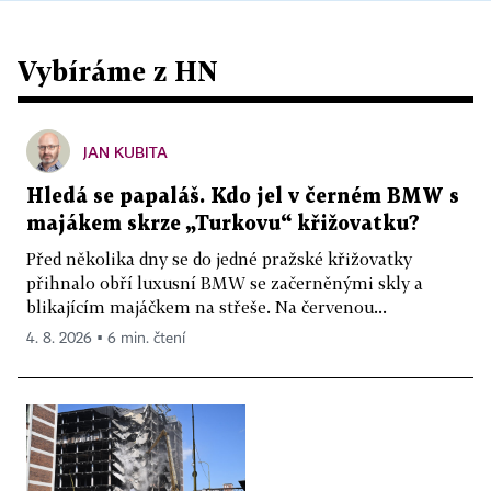
Vybíráme z HN
JAN KUBITA
Hledá se papaláš. Kdo jel v černém BMW s
majákem skrze „Turkovu“ křižovatku?
Před několika dny se do jedné pražské křižovatky
přihnalo obří luxusní BMW se začerněnými skly a
blikajícím majáčkem na střeše. Na červenou...
4. 8. 2026 ▪ 6 min. čtení