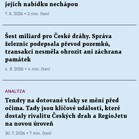
jejich nabídku nechápou
7. 8. 2026 ▪ 3 min. čtení
Šest miliard pro České dráhy. Správa
železnic podepsala převod pozemků,
transakci nesměla ohrozit ani záchrana
památek
4. 8. 2026 ▪ 4 min. čtení
ANALÝZA
Tendry na dotované vlaky se mění před
očima. Tady jsou klíčové události, které
dostaly rivalitu Českých drah a RegioJetu
na novou úroveň
30. 7. 2026 ▪ 7 min. čtení