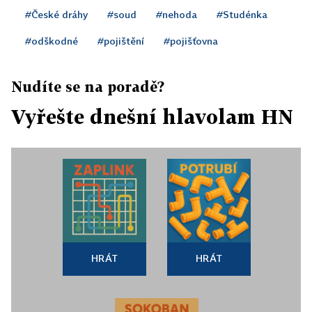
#České dráhy
#soud
#nehoda
#Studénka
#odškodné
#pojištění
#pojišťovna
Nudíte se na poradě?
Vyřešte dnešní hlavolam HN
HRÁT
HRÁT