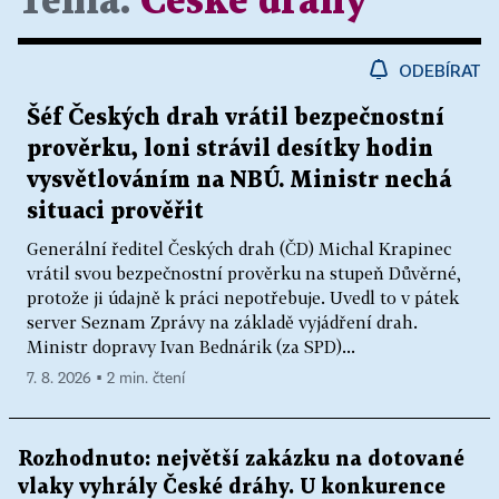
Téma:
České dráhy
ODEBÍRAT
Šéf Českých drah vrátil bezpečnostní
prověrku, loni strávil desítky hodin
vysvětlováním na NBÚ. Ministr nechá
situaci prověřit
Generální ředitel Českých drah (ČD) Michal Krapinec
vrátil svou bezpečnostní prověrku na stupeň Důvěrné,
protože ji údajně k práci nepotřebuje. Uvedl to v pátek
server Seznam Zprávy na základě vyjádření drah.
Ministr dopravy Ivan Bednárik (za SPD)...
7. 8. 2026 ▪ 2 min. čtení
Rozhodnuto: největší zakázku na dotované
vlaky vyhrály České dráhy. U konkurence