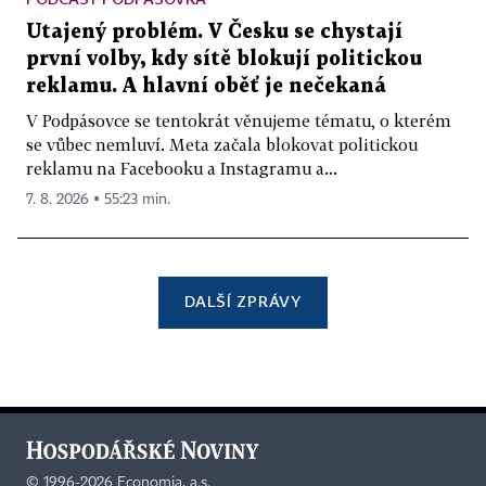
Utajený problém. V Česku se chystají
první volby, kdy sítě blokují politickou
reklamu. A hlavní oběť je nečekaná
V Podpásovce se tentokrát věnujeme tématu, o kterém
se vůbec nemluví. Meta začala blokovat politickou
reklamu na Facebooku a Instagramu a...
7. 8. 2026 ▪ 55:23 min.
DALŠÍ ZPRÁVY
©
1996-2026
Economia, a.s.