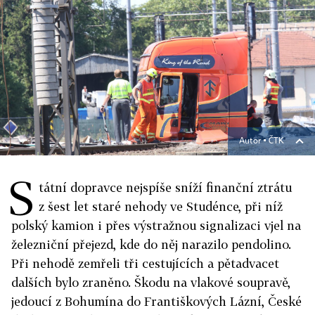
Autor ▪
ČTK
S
tátní dopravce nejspíše sníží finanční ztrátu
z šest let staré nehody ve Studénce, při níž
polský kamion i přes výstražnou signalizaci vjel na
železniční přejezd, kde do něj narazilo pendolino.
Při nehodě zemřeli tři cestujících a pětadvacet
dalších bylo zraněno. Škodu na vlakové soupravě,
jedoucí z Bohumína do Františkových Lázní, České