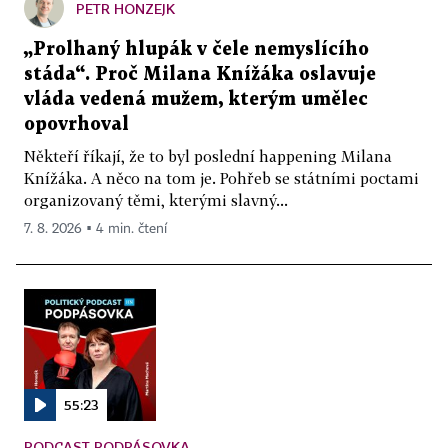
PETR HONZEJK
„Prolhaný hlupák v čele nemyslícího
stáda“. Proč Milana Knížáka oslavuje
vláda vedená mužem, kterým umělec
opovrhoval
Někteří říkají, že to byl poslední happening Milana
Knížáka. A něco na tom je. Pohřeb se státními poctami
organizovaný těmi, kterými slavný...
7. 8. 2026 ▪ 4 min. čtení
55:23
PODCAST PODPÁSOVKA