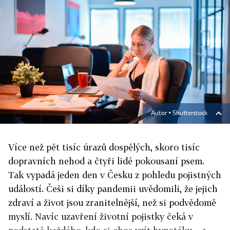
Autor ▪
Shutterstock
Více než pět tisíc úrazů dospělých, skoro tisíc
dopravních nehod a čtyři lidé pokousaní psem.
Tak vypadá jeden den v Česku z pohledu pojistných
událostí. Češi si díky pandemii uvědomili, že jejich
zdraví a život jsou zranitelnější, než si podvědomě
myslí. Navíc uzavření životní pojistky čeká v