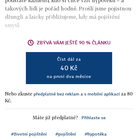
podstatě každého, kdo si chce vzít hypotéku – a
takových lidí je pořád hodně. Prošli jsme pojistnou
džungli a laicky přibližujeme, kdy má pojištění
smysl.
ZBÝVÁ VÁM JEŠTĚ 90 % ČLÁNKU
Číst dál za
40 Kč
na první dva měsíce
Nebo zkuste
za 80
předplatné bez reklam a s mobilní aplikací
Kč.
Máte již předplatné?
Přihlaste se
#životní pojištění
#pojištění
#hypotéka