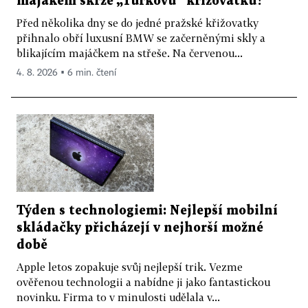
majákem skrze „Turkovu“ křižovatku?
Před několika dny se do jedné pražské křižovatky
přihnalo obří luxusní BMW se začerněnými skly a
blikajícím majáčkem na střeše. Na červenou...
4. 8. 2026 ▪ 6 min. čtení
Týden s technologiemi: Nejlepší mobilní
skládačky přicházejí v nejhorší možné
době
Apple letos zopakuje svůj nejlepší trik. Vezme
ověřenou technologii a nabídne ji jako fantastickou
novinku. Firma to v minulosti udělala v...