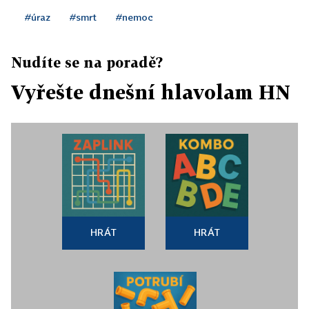
#úraz
#smrt
#nemoc
Nudíte se na poradě?
Vyřešte dnešní hlavolam HN
HRÁT
HRÁT