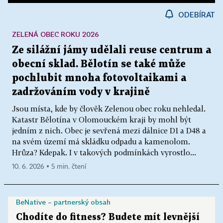
ODEBÍRAT
ZELENÁ OBEC ROKU 2026
Ze silážní jámy udělali reuse centrum a
obecní sklad. Bělotín se také může
pochlubit mnoha fotovoltaikami a
zadržováním vody v krajině
Jsou místa, kde by člověk Zelenou obec roku nehledal.
Katastr Bělotína v Olomouckém kraji by mohl být
jedním z nich. Obec je sevřená mezi dálnice D1 a D48 a
na svém území má skládku odpadu a kamenolom.
Hrůza? Kdepak. I v takových podmínkách vyrostlo...
10. 6. 2026 ▪ 5 min. čtení
BeNative – partnerský obsah
Chodíte do fitness? Budete mít levnější