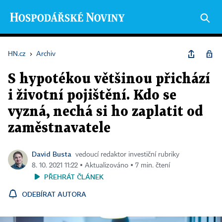
HN.cz
›
Archiv
S hypotékou většinou přichází
i životní pojištění. Kdo se
vyzná, nechá si ho zaplatit od
zaměstnavatele
David Busta
vedoucí redaktor investiční rubriky
8. 10. 2021 11:22 ▪ Aktualizováno ▪ 7 min. čtení
PŘEHRÁT ČLÁNEK
ODEBÍRAT AUTORA