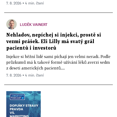
7. 8. 2026 ▪ 4 min. čtení
LUDĚK VAINERT
Nehladov, nepíchej si injekci, prostě si
vezmi prášek. Eli Lilly má svatý grál
pacientů i investorů
Injekce si běžní lidé sami píchají jen velmi neradi. Podle
průzkumů má k takové formě užívání léků averzi sedm
z deseti amerických pacientů....
7. 8. 2026 ▪ 4 min. čtení